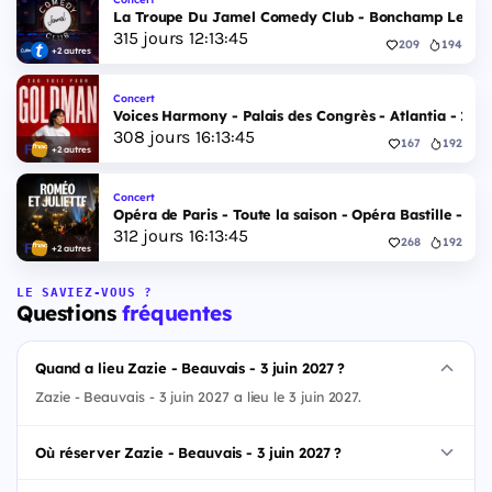
La Troupe Du Jamel Comedy Club - Bonchamp Les Lava
315
jours
12
:
13
:
44
209
194
+2 autres
Concert
Voices Harmony - Palais des Congrès - Atlantia - 12 j
308
jours
16
:
13
:
44
167
192
+2 autres
Concert
Opéra de Paris - Toute la saison - Opéra Bastille - 16 
312
jours
16
:
13
:
44
268
192
+2 autres
LE SAVIEZ-VOUS ?
Questions
fréquentes
Quand a lieu Zazie - Beauvais - 3 juin 2027 ?
Zazie - Beauvais - 3 juin 2027 a lieu le 3 juin 2027.
Où réserver Zazie - Beauvais - 3 juin 2027 ?