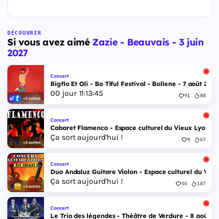
DÉCOUVRIR
Si vous avez aimé
Zazie - Beauvais - 3 juin
2027
Concert
Bigflo Et Oli - Bo Tiful Festival - Bollene - 7 août 2026
00
jour
11
:
13
:
44
91
88
+2 autres
Concert
Cabaret Flamenco - Espace culturel du Vieux Lyon - 
Ça sort aujourd'hui !
9
67
+2 autres
Concert
Duo Andaluz Guitare Violon - Espace culturel du Vieu
Ça sort aujourd'hui !
56
187
+2 autres
Concert
Le Trio des légendes - Théâtre de Verdure - 8 août 2