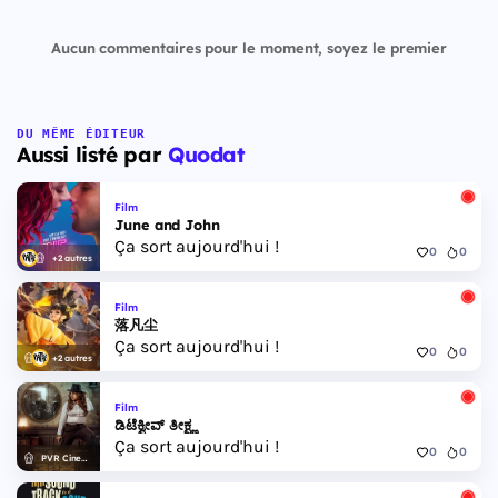
Aucun commentaires pour le moment, soyez le premier
DU MÊME ÉDITEUR
Aussi listé par
Quodat
Film
June and John
Ça sort aujourd'hui !
0
0
+2 autres
Film
落凡尘
Ça sort aujourd'hui !
0
0
+2 autres
Film
ಡಿಟೆಕ್ವೀವ್ ತೀಕ್ಷ್ಣ
Ça sort aujourd'hui !
0
0
PVR Cinemas