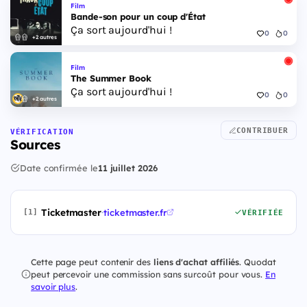
Film
Bande-son pour un coup d'État
Ça sort aujourd'hui !
0
0
+2 autres
Film
The Summer Book
Ça sort aujourd'hui !
0
0
+2 autres
CONTRIBUER
VÉRIFICATION
Sources
Date confirmée le
11 juillet 2026
Ticketmaster
·
ticketmaster.fr
[1]
VÉRIFIÉE
Cette page peut contenir des
liens d'achat affiliés
. Quodat
peut percevoir une commission sans surcoût pour vous.
En
savoir plus
.