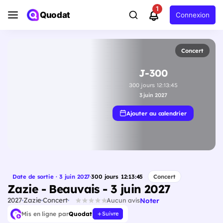
1
Quodat
Connexion
Concert
J-300
300
jours
12
:
13
:
44
3 juin 2027
Ajouter au calendrier
Date de sortie · 3 juin 2027
·
300
jours
12
:
13
:
44
Concert
Zazie - Beauvais - 3 juin 2027
2027
Zazie
Concert
Noter
Aucun avis
Mis en ligne par
Quodat
Suivre