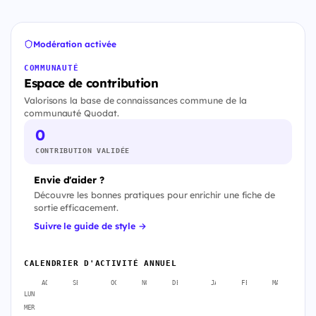
Modération activée
COMMUNAUTÉ
Espace de contribution
Valorisons la base de connaissances commune de la
communauté Quodat.
0
CONTRIBUTION VALIDÉE
Envie d'aider ?
Découvre les bonnes pratiques pour enrichir une fiche de
sortie efficacement.
Suivre le guide de style →
CALENDRIER D'ACTIVITÉ ANNUEL
AOÛT
SEPT.
OCT.
NOV.
DÉC.
JANV.
FÉVR.
MARS
A
LUN
MER