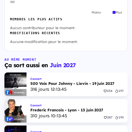
VEN
Moins
Plus
MEMBRES LES PLUS ACTIFS
Aucun contributeur pour le moment.
MODIFICATIONS RÉCENTES
Aucune modification pour le moment.
AU MÊME MOMENT
Ça sort aussi en
Juin 2027
Concert
500 Voix Pour Johnny - Lievin - 19 juin 2027
316
jours
12
:
13
:
44
234
197
+2 autres
Concert
Frederic Francois - Lyon - 13 juin 2027
310
jours
10
:
13
:
44
287
195
+2 autres
Concert