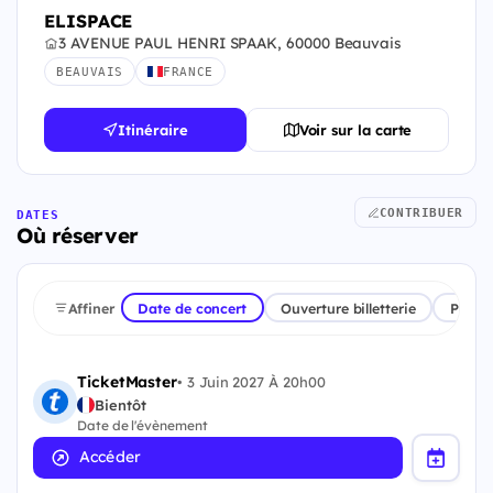
ELISPACE
3 AVENUE PAUL HENRI SPAAK, 60000 Beauvais
BEAUVAIS
FRANCE
Itinéraire
Voir sur la carte
CONTRIBUER
DATES
Où réserver
Affiner
Date de concert
Ouverture billetterie
Plate
TicketMaster
•
3 Juin 2027 À 20h00
Bientôt
Date de l'évènement
Accéder