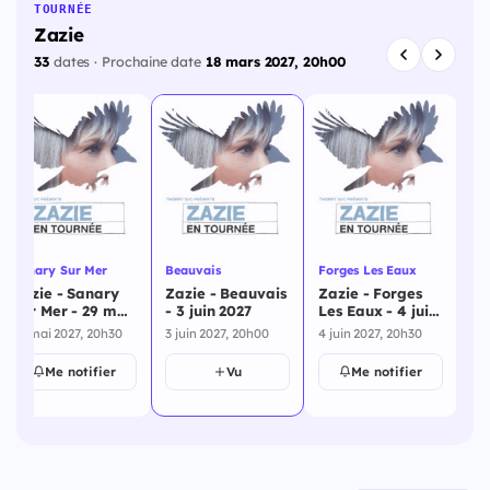
TOURNÉE
Zazie
33
dates · Prochaine date
18 mars 2027, 20h00
295j
Cette date
301j
Sanary Sur Mer
Beauvais
Forges Les Eaux
Lo
Zazie - Sanary
Zazie - Beauvais
Zazie - Forges
Za
Sur Mer - 29 mai
- 3 juin 2027
Les Eaux - 4 juin
Lo
2027
2027
ju
29 mai 2027, 20h30
3 juin 2027, 20h00
4 juin 2027, 20h30
5 j
Me notifier
Vu
Me notifier