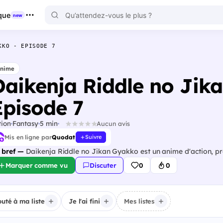
que
new
KKO - EPISODE 7
nime
Daikenja Riddle no Jik
Episode 7
tion
Fantasy
5 min
Aucun avis
Mis en ligne par
Quodat
Suivre
 bref —
Daikenja Riddle no Jikan Gyakko est un anime d'action, pr
Marquer comme vu
Discuter
0
0
outé à ma liste
Je l'ai fini
Mes listes