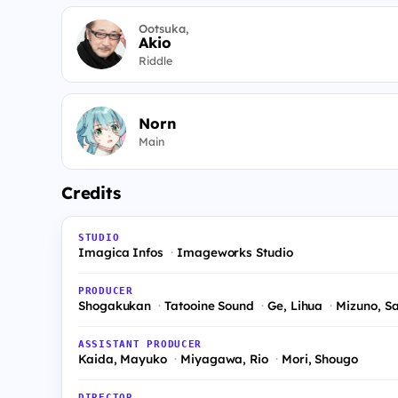
Ootsuka,
Akio
Riddle
Norn
Main
Credits
STUDIO
Imagica Infos
Imageworks Studio
PRODUCER
Shogakukan
Tatooine Sound
Ge, Lihua
Mizuno, S
ASSISTANT PRODUCER
Kaida, Mayuko
Miyagawa, Rio
Mori, Shougo
DIRECTOR