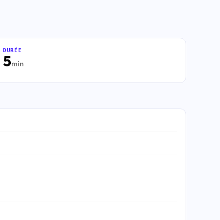
DURÉE
5
min