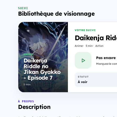
SUIVI
Bibliothèque de visionnage
VOTRE SUIVI
Daikenja Rid
Anime
5 min
Action
ANIME
Pas encore
Daikenja
Marquez-le com
Riddle no
Jikan Gyakko
- Episode 7
STATUT
À voir
5 min
À PROPOS
Description