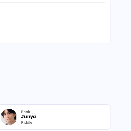
Enoki,
Junya
Riddle