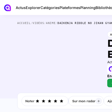
Actus
Bibliothè
Explorer
Catégories
Plateformes
Planning
ACCUEIL
/
VIDÉOS
/
ANIME
/
DAIKENJA RIDDLE NO JIKAN GYA
A
Ac
En
Noter
Sur mon radar
Aj