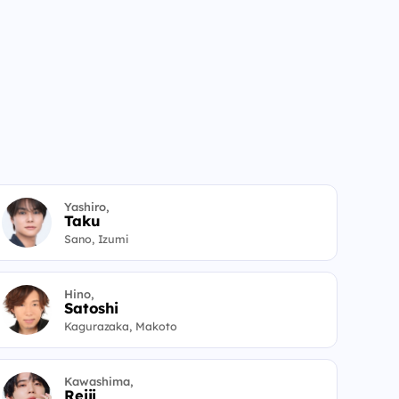
Yashiro,
Taku
Sano, Izumi
Hino,
Satoshi
Kagurazaka, Makoto
Kawashima,
Reiji