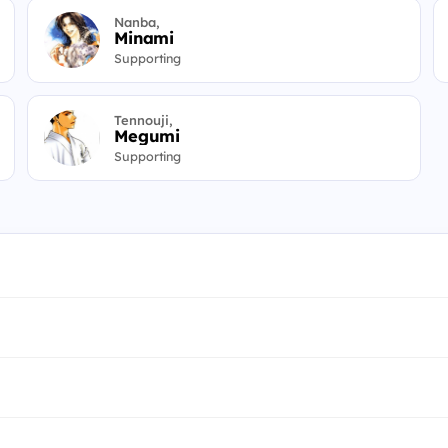
Nanba,
Minami
Supporting
Tennouji,
Megumi
Supporting