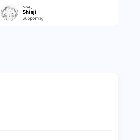
Noe,
Shinji
Supporting