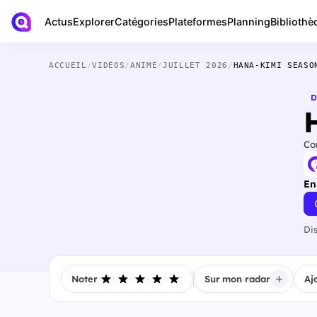
Actus
Bibliothè
Explorer
Catégories
Plateformes
Planning
ACCUEIL
/
VIDÉOS
/
ANIME
/
JUILLET 2026
/
HANA-KIMI SEASO
D
Co
En
Di
Noter
Sur mon radar
Aj