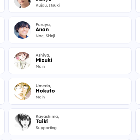
Kujou, Itsuki
Furuya,
Anan
Noe, Shinji
Ashiya,
Mizuki
Main
Umeda,
Hokuto
Main
Kayashima,
Taiki
Supporting