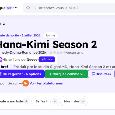
que
new
N 2
ate de sortie · 2 juillet 2026
Anime
Hana-Kimi Season 2
medy
Drama
Romance
2026
Aucun avis
Mis en ligne par
Quodat
Suivre
 bref —
Produit par le studio Signal.MD, Hana-Kimi Season 2 est 
Où regarder · 6 options
Marquer comme vu
Discuter
·
3
sponible sur —
Voir les plateformes
outé à ma liste
Je l'ai fini
Mes listes