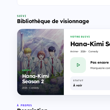
SUIVI
Bibliothèque de visionnage
VOTRE SUIVI
Hana-Kimi S
Anime
2026
Comedy
Pas encore
Marquez-le com
ANIME
Hana-Kimi
Season 2
STATUT
À voir
2026 · Comedy
À PROPOS