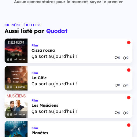
Aucun commentaires pour le moment, soyez le premier
DU MÊME ÉDITEUR
Aussi listé par
Quodat
Film
Cisza nocna
Ça sort aujourd'hui !
0
0
+2 autres
Film
La Gifle
Ça sort aujourd'hui !
0
0
+2 autres
Film
Les Musiciens
Ça sort aujourd'hui !
0
0
+2 autres
Film
Planètes