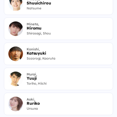
Shuuichirou
Natsume
Mineta,
Hiromu
Shirasagi, Shou
Konishi,
Katsuyuki
Sozorogi, Kaoruta
Murai,
Yuuji
Toriho, Hiichi
Aoki,
Ruriko
Ursuna