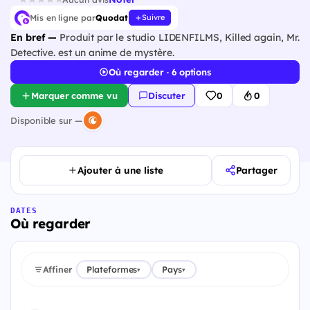
Mis en ligne par
Quodat
Suivre
En bref —
Produit par le studio LIDENFILMS, Killed again, Mr.
Detective. est un anime de mystère.
Où regarder · 6 options
Marquer comme vu
Discuter
0
0
Disponible sur —
Ajouter à une liste
Partager
DATES
Où regarder
Affiner
Plateformes
Pays
▾
▾