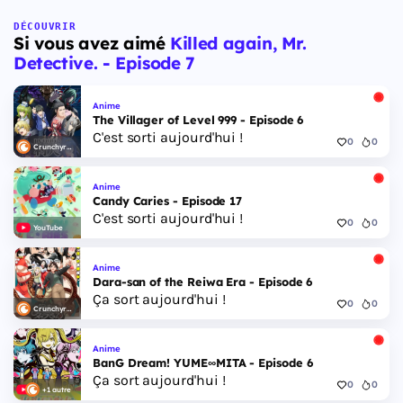
DÉCOUVRIR
Si vous avez aimé
Killed again, Mr.
Detective. - Episode 7
Anime
The Villager of Level 999 - Episode 6
C'est sorti aujourd'hui !
0
0
Crunchyroll
Anime
Candy Caries - Episode 17
C'est sorti aujourd'hui !
0
0
YouTube
Anime
Dara-san of the Reiwa Era - Episode 6
Ça sort aujourd'hui !
0
0
Crunchyroll
Anime
BanG Dream! YUME∞MITA - Episode 6
Ça sort aujourd'hui !
0
0
+1 autre