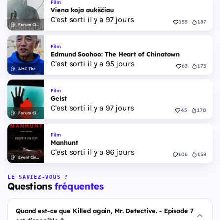
Film
Viena koja aukščiau
C'est sorti il y a 97 jours
155
187
Forum Cinemas
Film
Edmund Soohoo: The Heart of Chinatown
C'est sorti il y a 95 jours
63
173
AMC Theatres
Film
Geist
C'est sorti il y a 97 jours
45
170
Forum Cinemas
Film
Manhunt
C'est sorti il y a 96 jours
106
158
Event Cinemas
LE SAVIEZ-VOUS ?
Questions
fréquentes
Quand est-ce que Killed again, Mr. Detective. - Episode 7