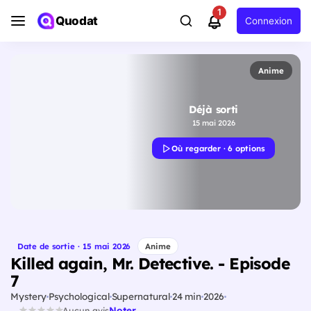
1
Quodat
Connexion
Anime
Déjà sorti
15 mai 2026
Où regarder · 6 options
Date de sortie · 15 mai 2026
Anime
Killed again, Mr. Detective. - Episode
7
Mystery
Psychological
Supernatural
24 min
2026
Noter
Aucun avis