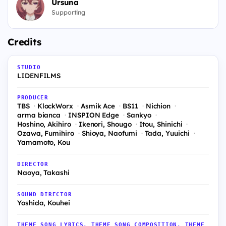
Ursuna
Supporting
Credits
STUDIO
LIDENFILMS
PRODUCER
TBS
KlockWorx
Asmik Ace
BS11
Nichion
arma bianca
INSPION Edge
Sankyo
Hoshino, Akihiro
Ikenori, Shougo
Itou, Shinichi
Ozawa, Fumihiro
Shioya, Naofumi
Tada, Yuuichi
Yamamoto, Kou
DIRECTOR
Naoya, Takashi
SOUND DIRECTOR
Yoshida, Kouhei
THEME SONG LYRICS, THEME SONG COMPOSITION, THEME