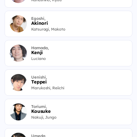
Egoshi,
Akinori
Katsuragi, Makoto
Hamada,
Kenji
Luciano
Uenishi,
Teppei
Marukoshi, Reiichi
Toriumi,
Kousuke
Nakuji, Jungo
Umeda,