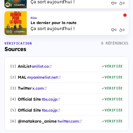
Ça sort aujourd'hui !
0
0
+2 autres
Film
Le dernier pour la route
Ça sort aujourd'hui !
0
0
+2 autres
6 RÉFÉRENCES
VÉRIFICATION
Sources
AniList
·
anilist.co
[1]
VÉRIFIÉE
MAL
·
myanimelist.net
[2]
VÉRIFIÉE
Twitter
·
x.com
[3]
VÉRIFIÉE
Official Site
·
tbs.co.jp
[4]
VÉRIFIÉE
Official Site
·
tbs.co.jp
[5]
VÉRIFIÉE
@matakoro_anime
·
twitter.com
[6]
VÉRIFIÉE