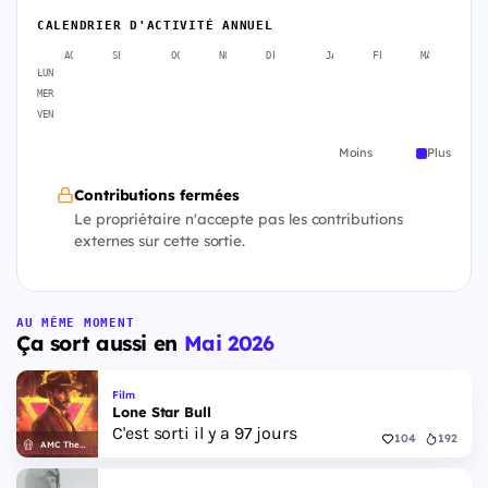
CALENDRIER D'ACTIVITÉ ANNUEL
AOÛT
SEPT.
OCT.
NOV.
DÉC.
JANV.
FÉVR.
MARS
A
LUN
MER
VEN
Moins
Plus
Contributions fermées
Le propriétaire n'accepte pas les contributions
externes sur cette sortie.
AU MÊME MOMENT
Ça sort aussi en
Mai 2026
Film
Lone Star Bull
C'est sorti il y a 97 jours
104
192
AMC Theatres