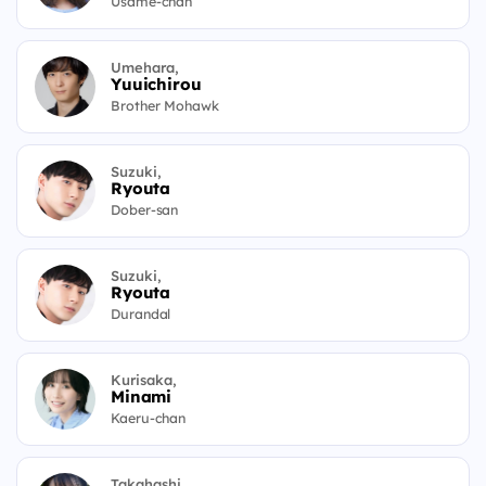
Usame-chan
Umehara,
Yuuichirou
Brother Mohawk
Suzuki,
Ryouta
Dober-san
Suzuki,
Ryouta
Durandal
Kurisaka,
Minami
Kaeru-chan
Takahashi,