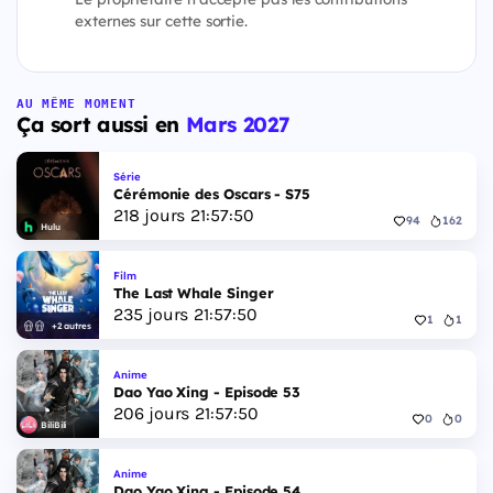
externes sur cette sortie.
AU MÊME MOMENT
Ça sort aussi en
Mars 2027
Série
Cérémonie des Oscars - S75
218
jours
21
:
57
:
49
94
162
Hulu
Film
The Last Whale Singer
235
jours
21
:
57
:
49
1
1
+2 autres
Anime
Dao Yao Xing - Episode 53
206
jours
21
:
57
:
49
0
0
BiliBili
Anime
Dao Yao Xing - Episode 54