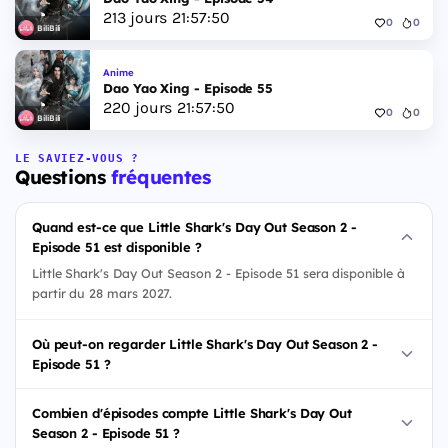
213
jours
21
:
57
:
49
0
0
BiliBili
Anime
Dao Yao Xing - Episode 55
220
jours
21
:
57
:
49
0
0
BiliBili
LE SAVIEZ-VOUS ?
Questions
fréquentes
Quand est-ce que Little Shark's Day Out Season 2 -
Episode 51 est disponible ?
Little Shark's Day Out Season 2 - Episode 51 sera disponible à
partir du 28 mars 2027.
Où peut-on regarder Little Shark's Day Out Season 2 -
Episode 51 ?
Combien d'épisodes compte Little Shark's Day Out
Season 2 - Episode 51 ?