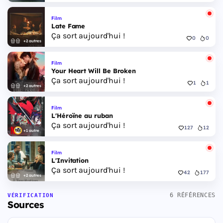
Film
Late Fame
Ça sort aujourd'hui !
0
0
+2 autres
Film
Your Heart Will Be Broken
Ça sort aujourd'hui !
1
1
+2 autres
Film
L'Héroïne au ruban
Ça sort aujourd'hui !
127
12
+1 autre
Film
L'Invitation
Ça sort aujourd'hui !
42
177
+2 autres
6 RÉFÉRENCES
VÉRIFICATION
Sources