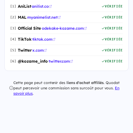
AniList
·
anilist.co
[1]
VÉRIFIÉE
MAL
·
myanimelist.net
[2]
VÉRIFIÉE
Official Site
·
odekake-kozame.com
[3]
VÉRIFIÉE
TikTok
·
tiktok.com
[4]
VÉRIFIÉE
Twitter
·
x.com
[5]
VÉRIFIÉE
@kozame_info
·
twitter.com
[6]
VÉRIFIÉE
Cette page peut contenir des
liens d'achat affiliés
. Quodat
peut percevoir une commission sans surcoût pour vous.
En
savoir plus
.