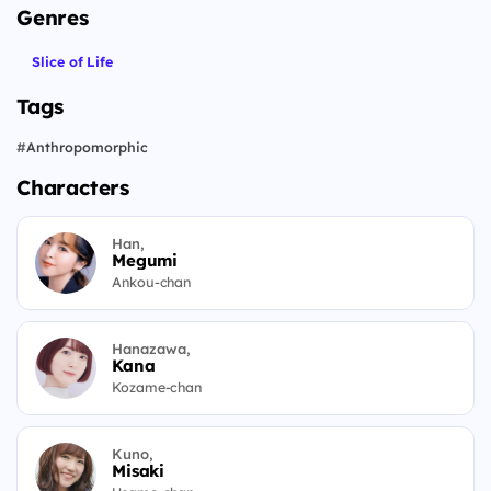
Genres
Slice of Life
Tags
#
Anthropomorphic
Characters
Han,
Megumi
Ankou-chan
Hanazawa,
Kana
Kozame-chan
Kuno,
Misaki