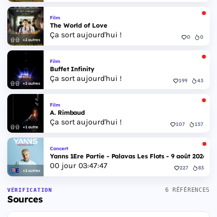
Film
The World of Love
Ça sort aujourd'hui !
0
0
+2 autres
Film
Buffet Infinity
Ça sort aujourd'hui !
199
43
+2 autres
Film
A. Rimbaud
Ça sort aujourd'hui !
107
157
+1 autre
Concert
Yanns 1Ere Partie - Palavas Les Flots - 9 août 2026
00
jour
03
:
47
:
46
227
83
+2 autres
6 RÉFÉRENCES
VÉRIFICATION
Sources