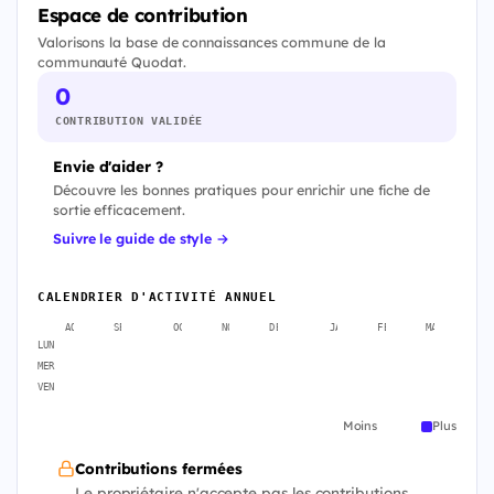
Espace de contribution
Valorisons la base de connaissances commune de la
communauté Quodat.
0
CONTRIBUTION VALIDÉE
Envie d'aider ?
Découvre les bonnes pratiques pour enrichir une fiche de
sortie efficacement.
Suivre le guide de style →
CALENDRIER D'ACTIVITÉ ANNUEL
AOÛT
SEPT.
OCT.
NOV.
DÉC.
JANV.
FÉVR.
MARS
A
LUN
MER
VEN
Moins
Plus
Contributions fermées
Le propriétaire n'accepte pas les contributions