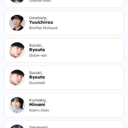
Usame-chan
Umehara,
Yuuichirou
Brother Mohawk
Suzuki,
Ryouta
Dober-san
Suzuki,
Ryouta
Durandal
Kurisaka,
Minami
Kaeru-chan
Takahashi,