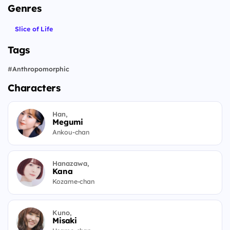
Genres
Slice of Life
Tags
#
Anthropomorphic
Characters
Han,
Megumi
Ankou-chan
Hanazawa,
Kana
Kozame-chan
Kuno,
Misaki