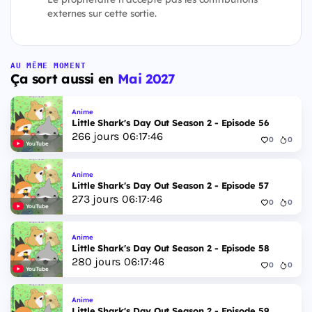
externes sur cette sortie.
AU MÊME MOMENT
Ça sort aussi en
Mai 2027
Anime
Little Shark's Day Out Season 2 - Episode 56
266
jours
06
:
17
:
45
0
0
YouTube
Anime
Little Shark's Day Out Season 2 - Episode 57
273
jours
06
:
17
:
45
0
0
YouTube
Anime
Little Shark's Day Out Season 2 - Episode 58
280
jours
06
:
17
:
45
0
0
YouTube
Anime
Little Shark's Day Out Season 2 - Episode 59