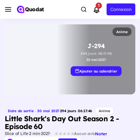
1
Quodat
Connexion
Anime
J-294
294
jours
06
:
17
:
45
30 mai 2027
Ajouter au calendrier
Date de sortie · 30 mai 2027
·
294
jours
06
:
17
:
45
Anime
Little Shark's Day Out Season 2 -
Episode 60
Slice of Life
2 min
2027
Noter
Aucun avis