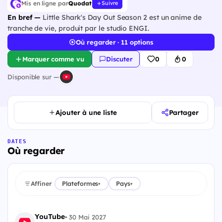
Mis en ligne par
Quodat
Suivre
En bref —
Little Shark's Day Out Season 2 est un anime de
tranche de vie, produit par le studio ENGI.
Où regarder · 11 options
Marquer comme vu
Discuter
0
0
Disponible sur —
Ajouter à une liste
Partager
DATES
Où regarder
Affiner
Plateformes
Pays
▾
▾
YouTube
•
30 Mai 2027