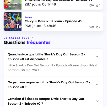
287
jours
06
:
17
:
45
0
0
YouTube
Anime
Chikyuu Daisuki! Kikkun - Episode 45
268
jours
13
:
48
:
45
0
0
LE SAVIEZ-VOUS ?
Questions
fréquentes
Quand est-ce que Little Shark's Day Out Season 2 -
Episode 60 est disponible ?
Little Shark's Day Out Season 2 - Episode 60 sera disponible à
partir du 30 mai 2027.
Où peut-on regarder Little Shark's Day Out Season 2 -
Episode 60 ?
Combien d'épisodes compte Little Shark's Day Out
Season 2 - Episode 60 ?