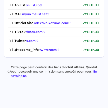
AniList
·
anilist.co
[1]
VÉRIFIÉE
MAL
·
myanimelist.net
[2]
VÉRIFIÉE
Official Site
·
odekake-kozame.com
[3]
VÉRIFIÉE
TikTok
·
tiktok.com
[4]
VÉRIFIÉE
Twitter
·
x.com
[5]
VÉRIFIÉE
@kozame_info
·
twitter.com
[6]
VÉRIFIÉE
Cette page peut contenir des
liens d'achat affiliés
. Quodat
peut percevoir une commission sans surcoût pour vous.
En
savoir plus
.