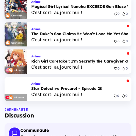
Anime
Magical Girl Lyrical Nanoha EXCEEDS Gun Blaze Veng
C'est sorti aujourd'hui !
0
0
Crunchyroll
Anime
The Duke’s Son Claims He Won’t Love Me Yet Showers
C'est sorti aujourd'hui !
0
0
Crunchyroll
Anime
Rich Girl Caretaker: I'm Secretly the Caregiver of the
C'est sorti aujourd'hui !
0
0
+1 autre
Anime
Star Detective Precure! - Episode 28
C'est sorti aujourd'hui !
0
0
+1 autre
COMMUNAUTÉ
Discussion
Communauté