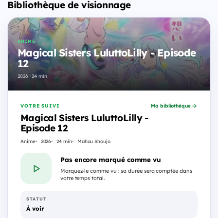
Bibliothèque de visionnage
ANIME
Magical Sisters LuluttoLilly - Episode
12
2026 · 24 min
VOTRE SUIVI
Ma bibliothèque
Magical Sisters LuluttoLilly -
Episode 12
Anime
2026
24 min
Mahou Shoujo
Pas encore marqué comme vu
Marquez-le comme vu : sa durée sera comptée dans
votre temps total.
STATUT
À voir