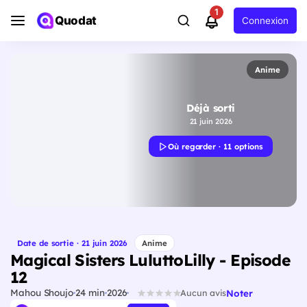
1
Quodat
Connexion
Anime
Déjà sorti
21 juin 2026
Où regarder · 11 options
Date de sortie · 21 juin 2026
Anime
Magical Sisters LuluttoLilly - Episode
12
Mahou Shoujo
24 min
2026
Noter
Aucun avis