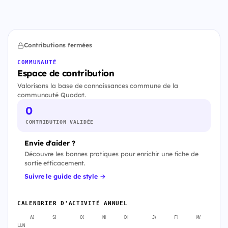
Contributions fermées
COMMUNAUTÉ
Espace de contribution
Valorisons la base de connaissances commune de la
communauté Quodat.
0
CONTRIBUTION VALIDÉE
Envie d'aider ?
Découvre les bonnes pratiques pour enrichir une fiche de
sortie efficacement.
Suivre le guide de style →
CALENDRIER D'ACTIVITÉ ANNUEL
AOÛT
SEPT.
OCT.
NOV.
DÉC.
JANV.
FÉVR.
MARS
A
LUN