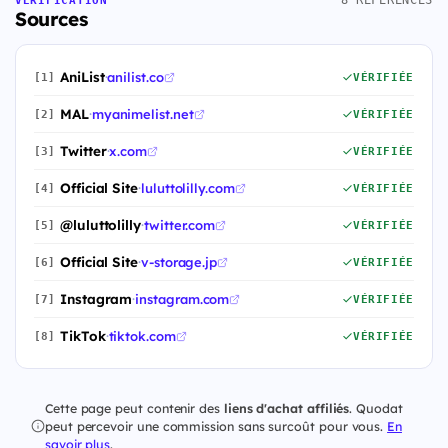
8 RÉFÉRENCES
VÉRIFICATION
Sources
AniList
·
anilist.co
[1]
VÉRIFIÉE
MAL
·
myanimelist.net
[2]
VÉRIFIÉE
Twitter
·
x.com
[3]
VÉRIFIÉE
Official Site
·
luluttolilly.com
[4]
VÉRIFIÉE
@luluttolilly
·
twitter.com
[5]
VÉRIFIÉE
Official Site
·
v-storage.jp
[6]
VÉRIFIÉE
Instagram
·
instagram.com
[7]
VÉRIFIÉE
TikTok
·
tiktok.com
[8]
VÉRIFIÉE
Cette page peut contenir des
liens d'achat affiliés
. Quodat
peut percevoir une commission sans surcoût pour vous.
En
savoir plus
.