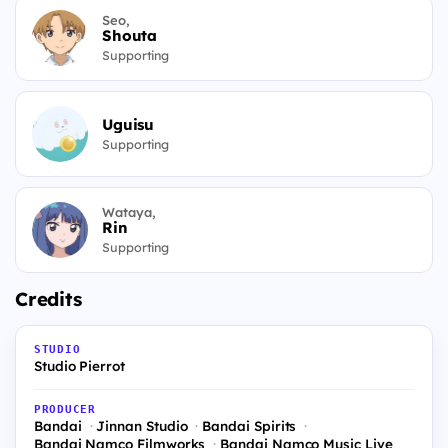
Seo,
Shouta
Supporting
Uguisu
Supporting
Wataya,
Rin
Supporting
Credits
STUDIO
Studio Pierrot
PRODUCER
Bandai
Jinnan Studio
Bandai Spirits
Bandai Namco Filmworks
Bandai Namco Music Live