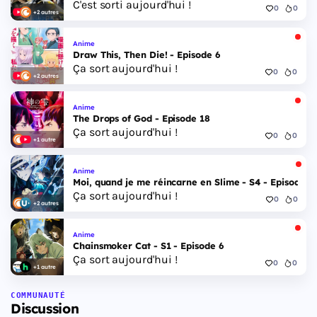
C'est sorti aujourd'hui !
0
0
+2 autres
Anime
Draw This, Then Die! - Episode 6
Ça sort aujourd'hui !
0
0
+2 autres
Anime
The Drops of God - Episode 18
Ça sort aujourd'hui !
0
0
+1 autre
Anime
Moi, quand je me réincarne en Slime - S4 - Episode 1
Ça sort aujourd'hui !
0
0
+2 autres
Anime
Chainsmoker Cat - S1 - Episode 6
Ça sort aujourd'hui !
0
0
+1 autre
COMMUNAUTÉ
Discussion