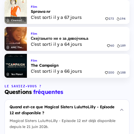
Film
Sprawa nr
C'est sorti il y a 67 jours
273
194
Cinema City
Film
Скејтањето не е за девојчиња
C'est sorti il y a 64 jours
60
189
AMC Theatres
Film
The Campaign
C'est sorti il y a 66 jours
200
188
Yes Planet
LE SAVIEZ-VOUS ?
Questions
fréquentes
Quand est-ce que Magical Sisters LuluttoLilly - Episode
12 est disponible ?
Magical Sisters LuluttoLilly - Episode 12 est déjà disponible
depuis le 21 juin 2026.