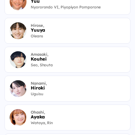
Yuu
Nyororondo VI, Piyopiyon Pomporone
Hirose,
Yuuya
Oleans
Amasaki,
Kouhei
Seo, Shouta
Nanami,
Hiroki
Uguisu
Ohashi,
Ayaka
Wataya, Rin