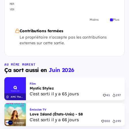
MER
VEN
Moins
Plus
Contributions fermées
Le propriétaire n'accepte pas les contributions
externes sur cette sortie.
AU MÊME MOMENT
Ça sort aussi en
Juin 2026
Film
Mystic Stylez
C'est sorti il y a 65 jours
41
197
AMC Theatres
Émission TV
Love Island (États-Unis) - S8
C'est sorti il y a 66 jours
202
195
+2 autres