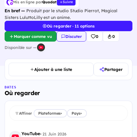
Mis en ligne par
Quodat
Suivre
En bref —
Produit par le studio Studio Pierrot, Magical
Sisters LuluttoLilly est un anime.
Où regarder · 11 options
Marquer comme vu
Discuter
0
0
Disponible sur —
Ajouter à une liste
Partager
DATES
Où regarder
Affiner
Plateformes
Pays
▾
▾
YouTube
•
21 Juin 2026