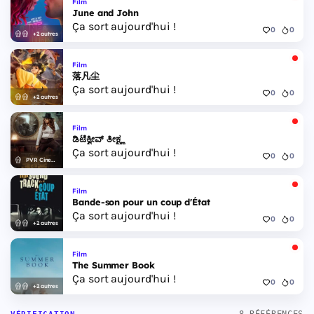
Film
June and John
Ça sort aujourd'hui !
0
0
+2 autres
Film
落凡尘
Ça sort aujourd'hui !
0
0
+2 autres
Film
ಡಿಟೆಕ್ವೀವ್ ತೀಕ್ಷ್ಣ
Ça sort aujourd'hui !
0
0
PVR Cinemas
Film
Bande-son pour un coup d'État
Ça sort aujourd'hui !
0
0
+2 autres
Film
The Summer Book
Ça sort aujourd'hui !
0
0
+2 autres