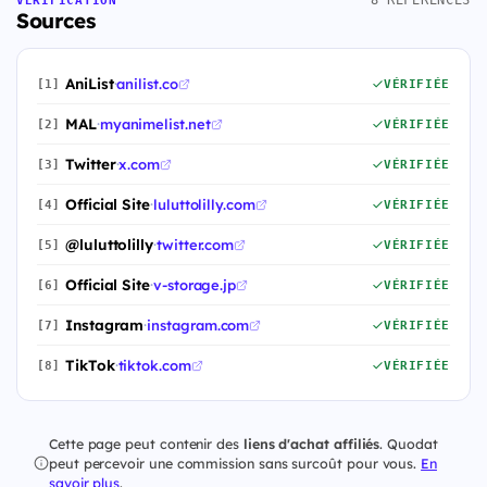
8 RÉFÉRENCES
VÉRIFICATION
Sources
AniList
·
anilist.co
[1]
VÉRIFIÉE
MAL
·
myanimelist.net
[2]
VÉRIFIÉE
Twitter
·
x.com
[3]
VÉRIFIÉE
Official Site
·
luluttolilly.com
[4]
VÉRIFIÉE
@luluttolilly
·
twitter.com
[5]
VÉRIFIÉE
Official Site
·
v-storage.jp
[6]
VÉRIFIÉE
Instagram
·
instagram.com
[7]
VÉRIFIÉE
TikTok
·
tiktok.com
[8]
VÉRIFIÉE
Cette page peut contenir des
liens d'achat affiliés
. Quodat
peut percevoir une commission sans surcoût pour vous.
En
savoir plus
.