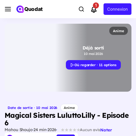
1
Quodat
Connexion
Anime
Déjà sorti
10 mai 2026
Où regarder · 11 options
Date de sortie · 10 mai 2026
Anime
Magical Sisters LuluttoLilly - Episode
6
Mahou Shoujo
24 min
2026
Noter
Aucun avis