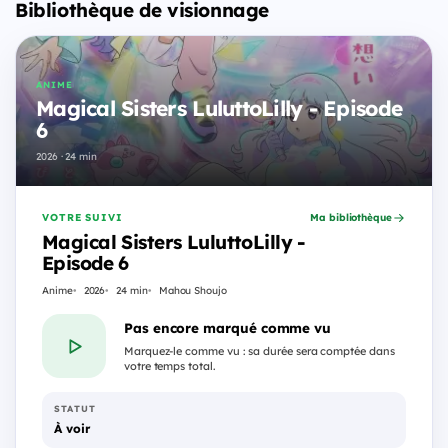
Bibliothèque de visionnage
ANIME
Magical Sisters LuluttoLilly - Episode
6
2026 · 24 min
VOTRE SUIVI
Ma bibliothèque
Magical Sisters LuluttoLilly -
Episode 6
Anime
2026
24 min
Mahou Shoujo
Pas encore marqué comme vu
Marquez-le comme vu : sa durée sera comptée dans
votre temps total.
STATUT
À voir