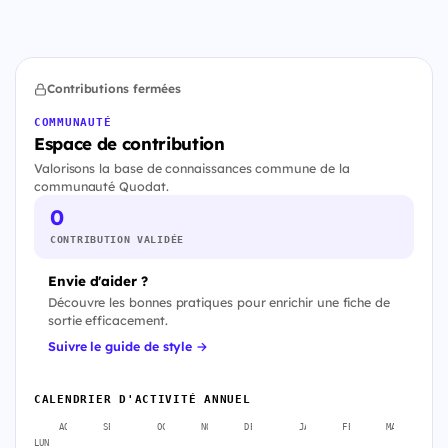
Contributions fermées
COMMUNAUTÉ
Espace de contribution
Valorisons la base de connaissances commune de la
communauté Quodat.
0
CONTRIBUTION VALIDÉE
Envie d'aider ?
Découvre les bonnes pratiques pour enrichir une fiche de
sortie efficacement.
Suivre le guide de style →
CALENDRIER D'ACTIVITÉ ANNUEL
AOÛT
SEPT.
OCT.
NOV.
DÉC.
JANV.
FÉVR.
MARS
A
LUN