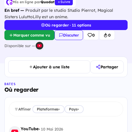
Mis en ligne par
Quodat
Suivre
En bref —
Produit par le studio Studio Pierrot, Magical
Sisters LuluttoLilly est un anime.
Où regarder · 11 options
Marquer comme vu
Discuter
0
0
Disponible sur —
Ajouter à une liste
Partager
DATES
Où regarder
Affiner
Plateformes
Pays
▾
▾
YouTube
•
10 Mai 2026