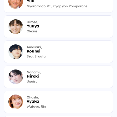
Yuu
Nyororondo VI, Piyopiyon Pomporone
Hirose,
Yuuya
Oleans
Amasaki,
Kouhei
Seo, Shouta
Nanami,
Hiroki
Uguisu
Ohashi,
Ayaka
Wataya, Rin