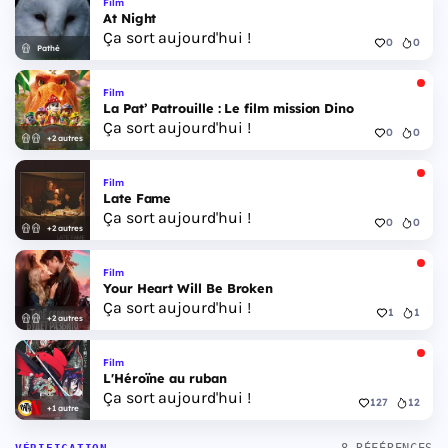
Film
At Night
Ça sort aujourd'hui !
0
0
Pathé
Film
La Pat’ Patrouille : Le film mission Dino
Ça sort aujourd'hui !
0
0
+2 autres
Film
Late Fame
Ça sort aujourd'hui !
0
0
+2 autres
Film
Your Heart Will Be Broken
Ça sort aujourd'hui !
1
1
+2 autres
Film
L'Héroïne au ruban
Ça sort aujourd'hui !
127
12
+1 autre