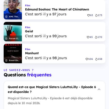
Film
Edmund Soohoo: The Heart of Chinatown
C'est sorti il y a 97 jours
63
173
AMC Theatres
Film
Geist
C'est sorti il y a 99 jours
45
170
Forum Cinemas
Film
Manhunt
C'est sorti il y a 98 jours
106
158
Event Cinemas
LE SAVIEZ-VOUS ?
Questions
fréquentes
Quand est-ce que Magical Sisters LuluttoLilly - Episode 6
est disponible ?
Magical Sisters LuluttoLilly - Episode 6 est déjà disponible
depuis le 10 mai 2026.