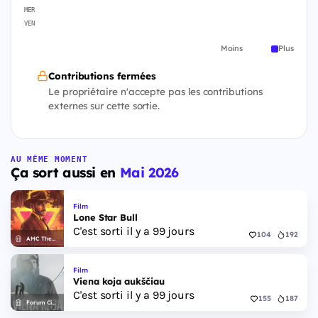
MER
VEN
Moins
Plus
Contributions fermées
Le propriétaire n'accepte pas les contributions
externes sur cette sortie.
AU MÊME MOMENT
Ça sort aussi en
Mai 2026
Film
Lone Star Bull
C'est sorti il y a 99 jours
104
192
AMC Theatres
Film
Viena koja aukščiau
C'est sorti il y a 99 jours
155
187
Forum Cinemas