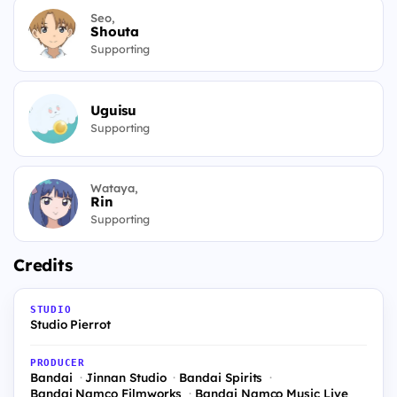
Seo,
Shouta
Supporting
Uguisu
Supporting
Wataya,
Rin
Supporting
Credits
STUDIO
Studio Pierrot
PRODUCER
Bandai
Jinnan Studio
Bandai Spirits
Bandai Namco Filmworks
Bandai Namco Music Live