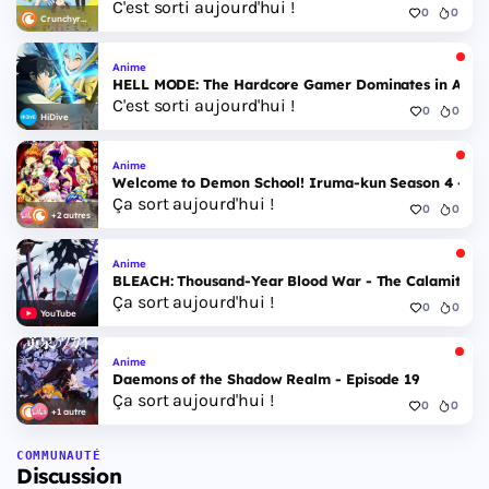
C'est sorti aujourd'hui !
0
0
Crunchyroll
Anime
HELL MODE: The Hardcore Gamer Dominates in Anothe
C'est sorti aujourd'hui !
0
0
HiDive
Anime
Welcome to Demon School! Iruma-kun Season 4 - Epi
Ça sort aujourd'hui !
0
0
+2 autres
Anime
BLEACH: Thousand-Year Blood War - The Calamity - 
Ça sort aujourd'hui !
0
0
YouTube
Anime
Daemons of the Shadow Realm - Episode 19
Ça sort aujourd'hui !
0
0
+1 autre
COMMUNAUTÉ
Discussion