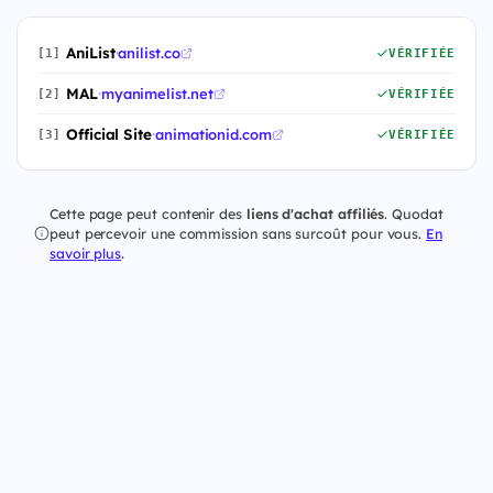
AniList
·
anilist.co
[1]
VÉRIFIÉE
MAL
·
myanimelist.net
[2]
VÉRIFIÉE
Official Site
·
animationid.com
[3]
VÉRIFIÉE
Cette page peut contenir des
liens d'achat affiliés
. Quodat
peut percevoir une commission sans surcoût pour vous.
En
savoir plus
.