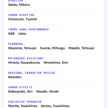
DIRECTOR
Satou, Hikaru
SOUND DIRECTOR
Imaizumi, Yuuichi
THEME SONG PERFORMANCE
NEE
niina
PLANNING
Hayama, Tetsuya
Iwano, Mitsugu
Maeda, Tatsuya
RECORDING ASSISTANT
Hirano, Kouzaburou
Hiroshima, Emi
ORIGINAL CHARACTER DESIGN
Kawaku
SOUND EFFECTS
Kobayashi, Airi
Nozaki, Hiroki
EXECUTIVE PRODUCER
Morita, Youichirou
Umino, Yuuichirou