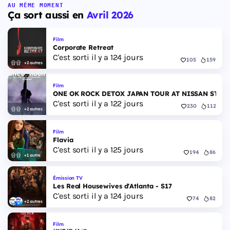
AU MÊME MOMENT
Ça sort aussi en
Avril 2026
Film
Corporate Retreat
C'est sorti il y a 124 jours
105
159
+2 autres
Film
ONE OK ROCK DETOX JAPAN TOUR AT NISSAN STAD
C'est sorti il y a 122 jours
230
112
+2 autres
Film
Flavia
C'est sorti il y a 125 jours
194
86
+1 autre
Émission TV
Les Real Housewives d'Atlanta - S17
C'est sorti il y a 124 jours
74
82
+2 autres
Film