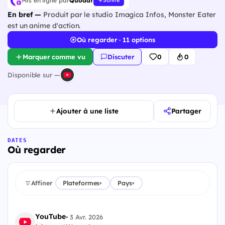
Mis en ligne par
Quodat
Suivre
En bref —
Produit par le studio Imagica Infos, Monster Eater
est un anime d'action.
Où regarder · 11 options
Marquer comme vu
Discuter
0
0
Disponible sur —
Ajouter à une liste
Partager
DATES
Où regarder
Affiner
Plateformes
Pays
▾
▾
YouTube
•
3 Avr. 2026