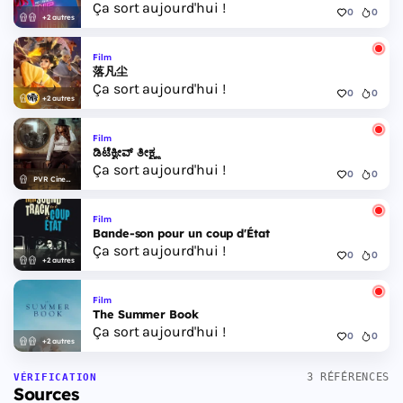
Ça sort aujourd'hui !
0
0
+2 autres
Film
落凡尘
Ça sort aujourd'hui !
0
0
+2 autres
Film
ಡಿಟೆಕ್ವೀವ್ ತೀಕ್ಷ್ಣ
Ça sort aujourd'hui !
0
0
PVR Cinemas
Film
Bande-son pour un coup d'État
Ça sort aujourd'hui !
0
0
+2 autres
Film
The Summer Book
Ça sort aujourd'hui !
0
0
+2 autres
3 RÉFÉRENCES
VÉRIFICATION
Sources