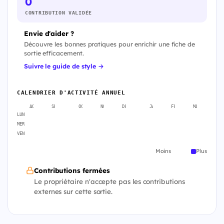
0
CONTRIBUTION VALIDÉE
Envie d'aider ?
Découvre les bonnes pratiques pour enrichir une fiche de
sortie efficacement.
Suivre le guide de style →
CALENDRIER D'ACTIVITÉ ANNUEL
AOÛT
SEPT.
OCT.
NOV.
DÉC.
JANV.
FÉVR.
MARS
A
LUN
MER
VEN
Moins
Plus
Contributions fermées
Le propriétaire n'accepte pas les contributions
externes sur cette sortie.