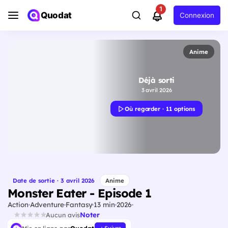
1
Quodat
Connexion
Anime
Déjà sorti
3 avril 2026
Où regarder · 11 options
Date de sortie · 3 avril 2026
Anime
Monster Eater - Episode 1
Action
Adventure
Fantasy
13 min
2026
Noter
Aucun avis