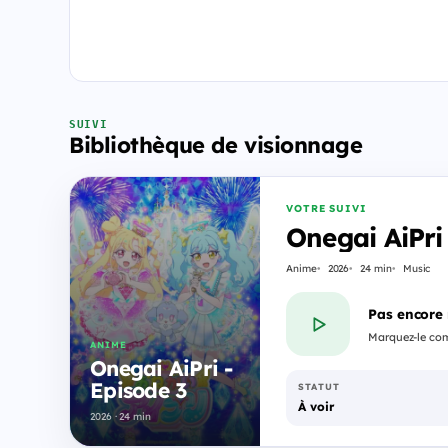
SUIVI
Bibliothèque de visionnage
VOTRE SUIVI
Onegai AiPri
Anime
2026
24 min
Music
Pas encore
Marquez-le com
ANIME
Onegai AiPri -
Episode 3
STATUT
À voir
2026 · 24 min