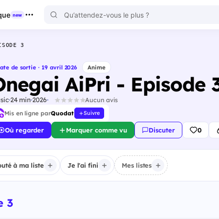
que
new
ISODE 3
ate de sortie · 19 avril 2026
Anime
Onegai AiPri - Episode 
sic
24 min
2026
Aucun avis
Mis en ligne par
Quodat
Suivre
Où regarder
Marquer comme vu
Discuter
0
outé à ma liste
Je l'ai fini
Mes listes
e 3