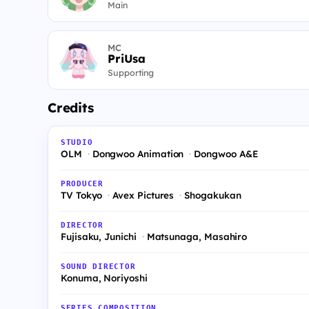
Main
MC
PriUsa
Supporting
Credits
STUDIO
OLM
Dongwoo Animation
Dongwoo A&E
PRODUCER
TV Tokyo
Avex Pictures
Shogakukan
DIRECTOR
Fujisaku, Junichi
Matsunaga, Masahiro
SOUND DIRECTOR
Konuma, Noriyoshi
SERIES COMPOSITION