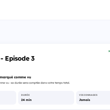
M
 - Episode 3
 marqué comme vu
me vu : sa durée sera comptée dans votre temps total.
DURÉE
VISIONNAGES
24 min
Jamais