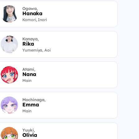
Ogawa,
Hanaka
Komori, Inori
Kanaya,
Rika
Yumemiya, Aoi
Atami,
Nana
Main
Mochinaga,
Emma
Main
Yuuki,
Olivia