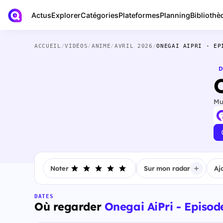
Actus
Bibliothè
Explorer
Catégories
Plateformes
Planning
ACCUEIL
/
VIDÉOS
/
ANIME
/
AVRIL 2026
/
ONEGAI AIPRI - EP
D
Mu
Noter
Sur mon radar
Aj
DATES
Où regarder
Onegai AiPri - Episod