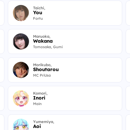
Taichi,
You
Fortu
Maruoka,
Wakana
Tomosaka, Gumi
Morikubo,
Shoutarou
MC PriUsa
Komori,
Inori
Main
Yumemiya,
Aoi