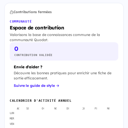
Contributions fermées
COMMUNAUTÉ
Espace de contribution
Valorisons la base de connaissances commune de la
communauté Quodat.
0
CONTRIBUTION VALIDÉE
Envie d'aider ?
Découvre les bonnes pratiques pour enrichir une fiche de
sortie efficacement.
Suivre le guide de style →
CALENDRIER D'ACTIVITÉ ANNUEL
AOÛT
SEPT.
OCT.
NOV.
DÉC.
JANV.
FÉVR.
MARS
AVR
LUN
MER
VEN