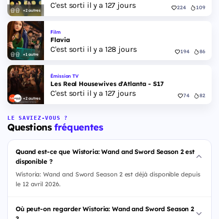
C'est sorti il y a 127 jours
224
109
+2 autres
Film
Flavia
C'est sorti il y a 128 jours
194
86
+1 autre
Émission TV
Les Real Housewives d'Atlanta - S17
C'est sorti il y a 127 jours
74
82
+2 autres
LE SAVIEZ-VOUS ?
Questions
fréquentes
Quand est-ce que Wistoria: Wand and Sword Season 2 est
disponible ?
Wistoria: Wand and Sword Season 2 est déjà disponible depuis
le 12 avril 2026.
Où peut-on regarder Wistoria: Wand and Sword Season 2
?