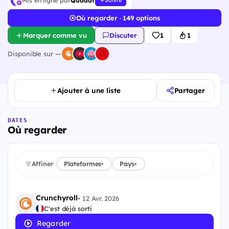
Mis en ligne par
Quodat
Suivre
Où regarder · 149 options
Marquer comme vu
Discuter
1
1
Disponible sur —
Ajouter à une liste
Partager
DATES
Où regarder
Affiner
Plateformes
Pays
▾
▾
Crunchyroll
•
12 Avr. 2026
C'est déjà sorti
Regarder