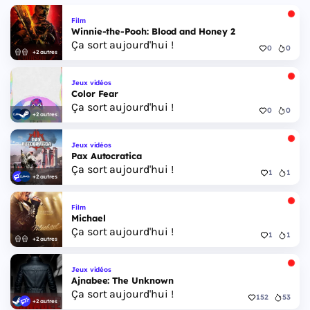
Film
Winnie-the-Pooh: Blood and Honey 2
Ça sort aujourd'hui !
0
0
+2 autres
Jeux vidéos
Color Fear
Ça sort aujourd'hui !
0
0
+2 autres
Jeux vidéos
Pax Autocratica
Ça sort aujourd'hui !
1
1
+2 autres
Film
Michael
Ça sort aujourd'hui !
1
1
+2 autres
Jeux vidéos
Ajnabee: The Unknown
Ça sort aujourd'hui !
152
53
+2 autres