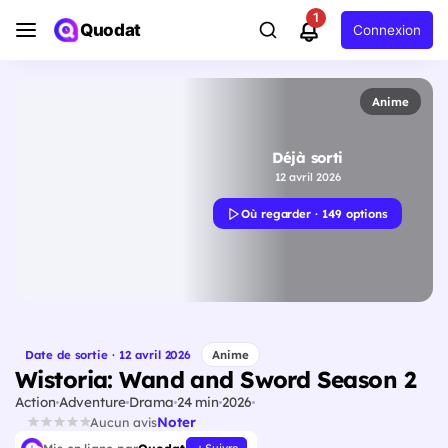
1
Quodat
Connexion
Anime
Déjà sorti
12 avril 2026
Où regarder · 149 options
Date de sortie · 12 avril 2026
Anime
Wistoria: Wand and Sword Season 2
Action
Adventure
Drama
24 min
2026
Noter
Aucun avis