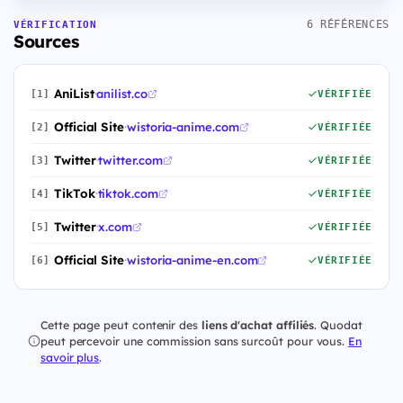
6 RÉFÉRENCES
VÉRIFICATION
Sources
AniList
·
anilist.co
[1]
VÉRIFIÉE
Official Site
·
wistoria-anime.com
[2]
VÉRIFIÉE
Twitter
·
twitter.com
[3]
VÉRIFIÉE
TikTok
·
tiktok.com
[4]
VÉRIFIÉE
Twitter
·
x.com
[5]
VÉRIFIÉE
Official Site
·
wistoria-anime-en.com
[6]
VÉRIFIÉE
Cette page peut contenir des
liens d'achat affiliés
. Quodat
peut percevoir une commission sans surcoût pour vous.
En
savoir plus
.