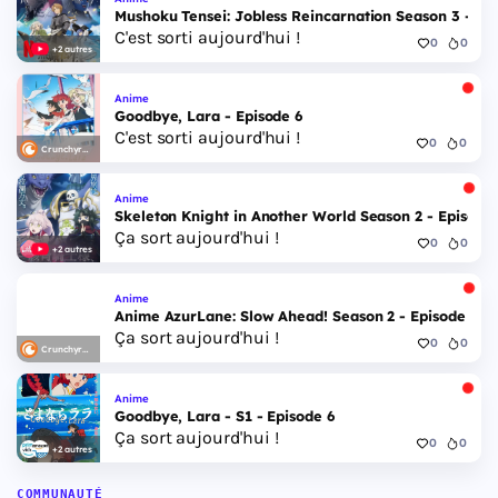
Mushoku Tensei: Jobless Reincarnation Season 3 - Epi
C'est sorti aujourd'hui !
0
0
+2 autres
Anime
Goodbye, Lara - Episode 6
C'est sorti aujourd'hui !
0
0
Crunchyroll
Anime
Skeleton Knight in Another World Season 2 - Episode 
Ça sort aujourd'hui !
0
0
+2 autres
Anime
Anime AzurLane: Slow Ahead! Season 2 - Episode 6
Ça sort aujourd'hui !
0
0
Crunchyroll
Anime
Goodbye, Lara - S1 - Episode 6
Ça sort aujourd'hui !
0
0
+2 autres
COMMUNAUTÉ