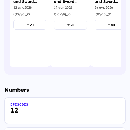
and Sword
and Sword
and Sword
Season 2 -
Season 2 -
Season 2 -
12 avr. 2026
19 avr. 2026
26 avr. 2026
Épisode 1
Épisode 2
Épisode 3
0
0
0
0
0
0
0
0
0
Vu
Vu
Vu
Numbers
ÉPISODES
12