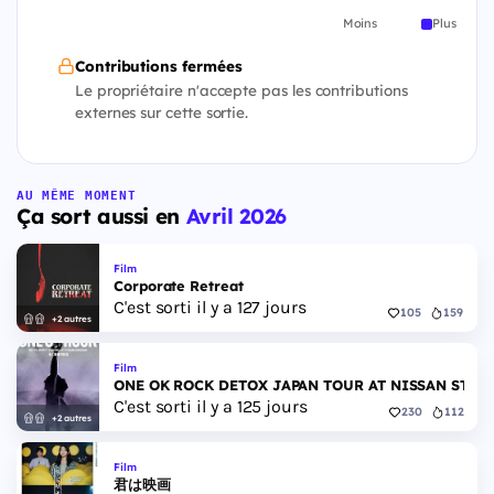
Moins
Plus
Contributions fermées
Le propriétaire n'accepte pas les contributions
externes sur cette sortie.
AU MÊME MOMENT
Ça sort aussi en
Avril 2026
Film
Corporate Retreat
C'est sorti il y a 127 jours
105
159
+2 autres
Film
ONE OK ROCK DETOX JAPAN TOUR AT NISSAN STAD
C'est sorti il y a 125 jours
230
112
+2 autres
Film
君は映画