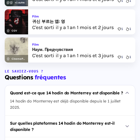
1
1
+1 autre
Film
귀신 부르는 앱: 영
C'est sorti il y a 1 an 1 mois et 2 jours
1
1
CGV
Film
Наум. Предчувствия
C'est sorti il y a 1 an 1 mois et 3 jours
1
1
Cinema Park
LE SAVIEZ-VOUS ?
Questions
fréquentes
Quand est-ce que 14 hodin do Monterrey est disponible ?
14 hodin do Monterrey est déjà disponible depuis le 1 juillet
2025.
Sur quelles plateformes 14 hodin do Monterrey est-il
disponible ?