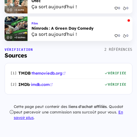
Otec
Ça sort aujourd'hui !
0
0
+1 autre
Film
Nimrods : A Green Day Comedy
Ça sort aujourd'hui !
0
0
+2 autres
2 RÉFÉRENCES
VÉRIFICATION
Sources
TMDB
·
themoviedb.org
[1]
VÉRIFIÉE
IMDb
·
imdb.com
[2]
VÉRIFIÉE
Cette page peut contenir des
liens d'achat affiliés
. Quodat
peut percevoir une commission sans surcoût pour vous.
En
savoir plus
.