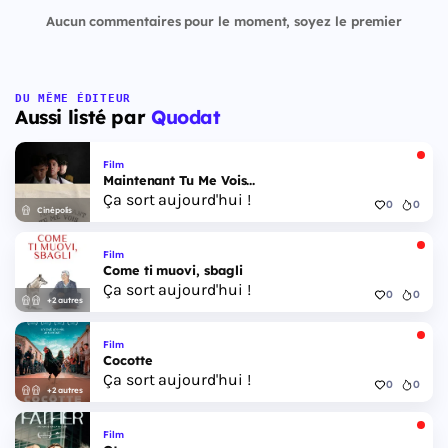
Aucun commentaires pour le moment, soyez le premier
DU MÊME ÉDITEUR
Aussi listé par
Quodat
Film
Maintenant Tu Me Vois...
Ça sort aujourd'hui !
0
0
Cinépolis
Film
Come ti muovi, sbagli
Ça sort aujourd'hui !
0
0
+2 autres
Film
Cocotte
Ça sort aujourd'hui !
0
0
+2 autres
Film