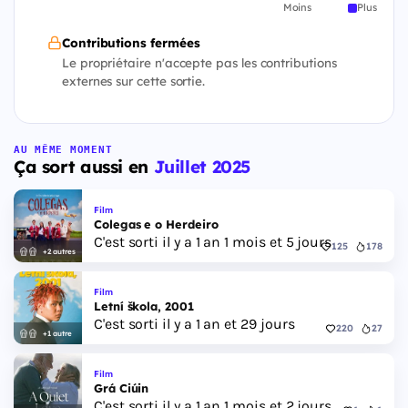
Moins
Plus
Contributions fermées
Le propriétaire n'accepte pas les contributions
externes sur cette sortie.
AU MÊME MOMENT
Ça sort aussi en
Juillet 2025
Film
Colegas e o Herdeiro
C'est sorti il y a 1 an 1 mois et 5 jours
125
178
+2 autres
Film
Letní škola, 2001
C'est sorti il y a 1 an et 29 jours
220
27
+1 autre
Film
Grá Ciúin
C'est sorti il y a 1 an 1 mois et 2 jours