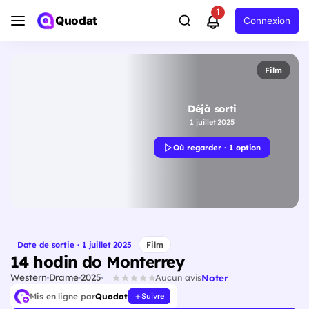
1
Quodat
Connexion
Film
Déjà sorti
1 juillet 2025
Où regarder · 1 option
Date de sortie · 1 juillet 2025
Film
14 hodin do Monterrey
Western
Drame
2025
Noter
Aucun avis
Mis en ligne par
Quodat
Suivre