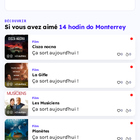
DÉCOUVRIR
Si vous avez aimé
14 hodin do Monterrey
Film
Cisza nocna
Ça sort aujourd'hui !
0
0
+2 autres
Film
La Gifle
Ça sort aujourd'hui !
0
0
+2 autres
Film
Les Musiciens
Ça sort aujourd'hui !
0
0
+2 autres
Film
Planètes
Ça sort aujourd'hui !
0
0