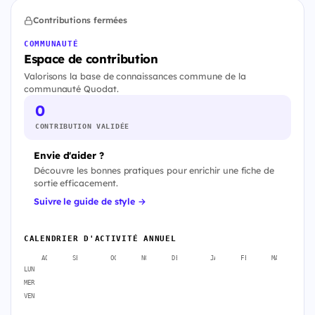
Contributions fermées
COMMUNAUTÉ
Espace de contribution
Valorisons la base de connaissances commune de la
communauté Quodat.
0
CONTRIBUTION VALIDÉE
Envie d'aider ?
Découvre les bonnes pratiques pour enrichir une fiche de
sortie efficacement.
Suivre le guide de style →
CALENDRIER D'ACTIVITÉ ANNUEL
AOÛT
SEPT.
OCT.
NOV.
DÉC.
JANV.
FÉVR.
MARS
A
LUN
MER
VEN