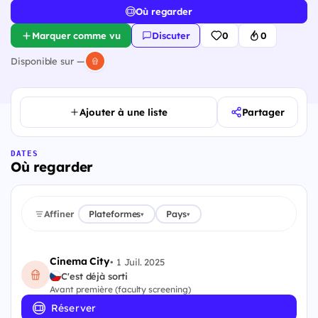
Où regarder
Marquer comme vu
Discuter
0
0
Disponible sur —
Ajouter à une liste
Partager
DATES
Où regarder
Affiner
Plateformes
Pays
▾
▾
Cinema City
•
1 Juil. 2025
C'est déjà sorti
Avant première (faculty screening)
Réserver