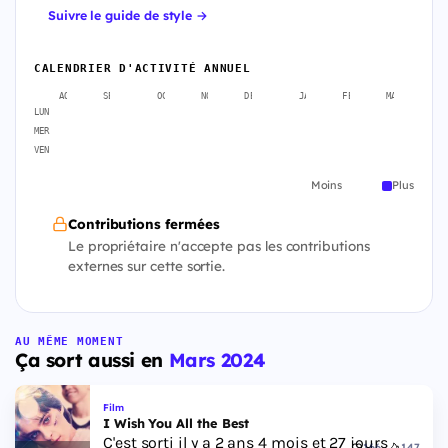
Suivre le guide de style →
CALENDRIER D'ACTIVITÉ ANNUEL
AOÛT
SEPT.
OCT.
NOV.
DÉC.
JANV.
FÉVR.
MARS
A
LUN
MER
VEN
Moins
Plus
Contributions fermées
Le propriétaire n'accepte pas les contributions
externes sur cette sortie.
AU MÊME MOMENT
Ça sort aussi en
Mars 2024
Film
I Wish You All the Best
C'est sorti il y a 2 ans 4 mois et 27 jours
166
147