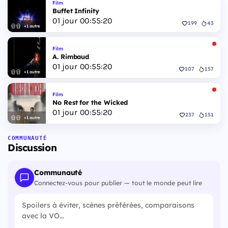
Film
Buffet Infinity
01
jour
00
:
55
:
19
199
43
+1 autre
Film
A. Rimbaud
01
jour
00
:
55
:
19
107
157
+1 autre
Film
No Rest for the Wicked
01
jour
00
:
55
:
19
237
151
+1 autre
COMMUNAUTÉ
Discussion
Communauté
Connectez-vous pour publier — tout le monde peut lire