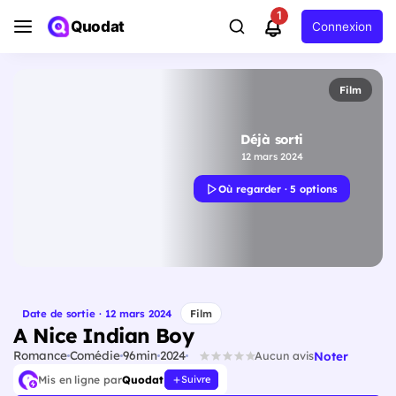
1
Quodat
Connexion
Film
Déjà sorti
12 mars 2024
Où regarder · 5 options
Date de sortie · 12 mars 2024
Film
A Nice Indian Boy
Romance
Comédie
96min
2024
Noter
Aucun avis
Mis en ligne par
Quodat
Suivre