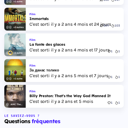
+1 autre
Film
Immortals
C'est sorti il y a 2 ans 4 mois et 24 jours
209
103
+2 autres
Film
La fonte des glaces
C'est sorti il y a 2 ans 4 mois et 17 jours
1
1
+1 autre
Film
За данас толико
C'est sorti il y a 2 ans 5 mois et 7 jours
1
1
+1 autre
Film
Billy Preston: That's the Way God Planned It
C'est sorti il y a 2 ans et 5 mois
1
1
AMC Theatres
LE SAVIEZ-VOUS ?
Questions
fréquentes