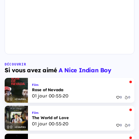
DÉCOUVRIR
Si vous avez aimé
A Nice Indian Boy
Film
Rose of Nevada
01
jour
00
:
55
:
19
0
0
+2 autres
Film
The World of Love
01
jour
00
:
55
:
19
0
0
+2 autres