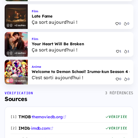
Film
Late Fame
Ça sort aujourd'hui !
0
0
+2 autres
Film
Your Heart Will Be Broken
Ça sort aujourd'hui !
1
1
+2 autres
Anime
Welcome to Demon School! Iruma-kun Season 4 - Epi
C'est sorti aujourd'hui !
0
0
+2 autres
3 RÉFÉRENCES
VÉRIFICATION
Sources
TMDB
·
themoviedb.org
[1]
VÉRIFIÉE
IMDb
·
imdb.com
[2]
VÉRIFIÉE