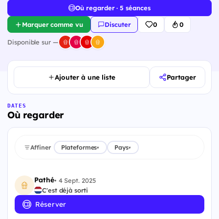
Où regarder · 5 séances
Marquer comme vu
Discuter
0
0
Disponible sur —
Ajouter à une liste
Partager
DATES
Où regarder
Affiner
Plateformes
Pays
▾
▾
Pathé
•
4 Sept. 2025
C'est déjà sorti
Réserver