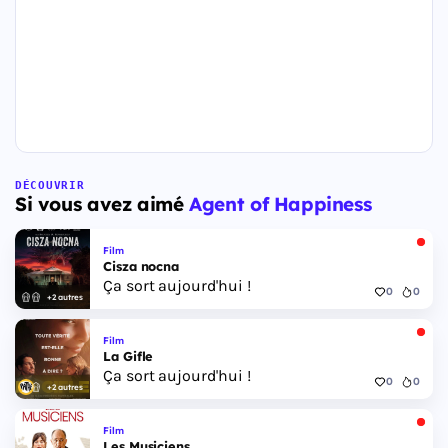
DÉCOUVRIR
Si vous avez aimé
Agent of Happiness
Film
Cisza nocna
Ça sort aujourd'hui !
0
0
+2 autres
Film
La Gifle
Ça sort aujourd'hui !
0
0
+2 autres
Film
Les Musiciens