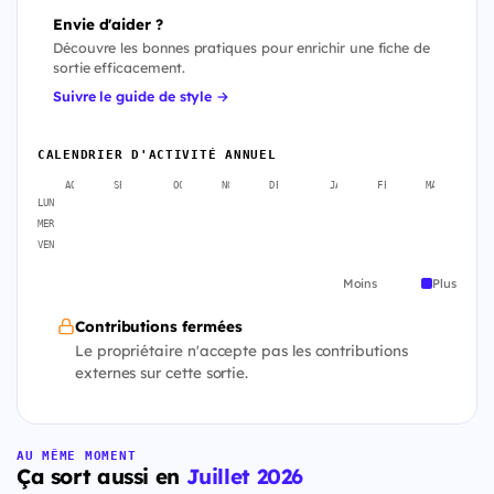
Envie d'aider ?
Découvre les bonnes pratiques pour enrichir une fiche de
sortie efficacement.
Suivre le guide de style →
CALENDRIER D'ACTIVITÉ ANNUEL
AOÛT
SEPT.
OCT.
NOV.
DÉC.
JANV.
FÉVR.
MARS
A
LUN
MER
VEN
Moins
Plus
Contributions fermées
Le propriétaire n'accepte pas les contributions
externes sur cette sortie.
AU MÊME MOMENT
Ça sort aussi en
Juillet 2026