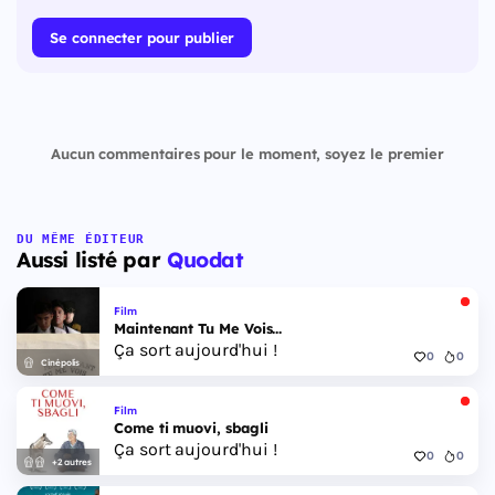
Se connecter pour publier
Aucun commentaires pour le moment, soyez le premier
DU MÊME ÉDITEUR
Aussi listé par
Quodat
Film
Maintenant Tu Me Vois...
Ça sort aujourd'hui !
0
0
Cinépolis
Film
Come ti muovi, sbagli
Ça sort aujourd'hui !
0
0
+2 autres