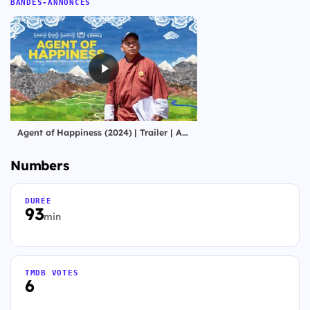
BANDES-ANNONCES
Agent of Happiness (2024) | Trailer | Arun Bhattarai and Dorottya Zurbó
Numbers
DURÉE
93
min
TMDB VOTES
6