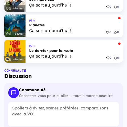
Ça sort aujourd'hui !
0
0
+2 autres
Film
Planètes
Ça sort aujourd'hui !
0
0
+2 autres
Film
Le dernier pour la route
Ça sort aujourd'hui !
0
0
+2 autres
COMMUNAUTÉ
Discussion
Communauté
Connectez-vous pour publier — tout le monde peut lire