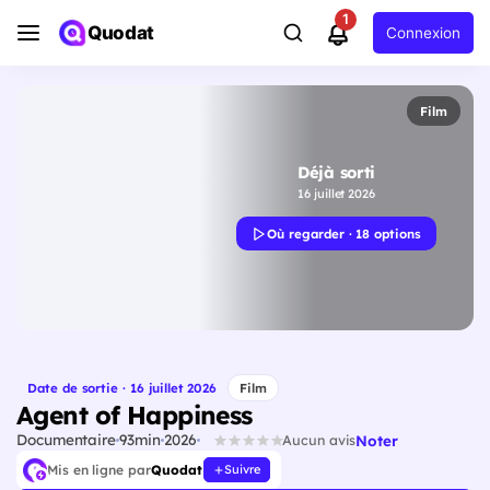
1
Quodat
Connexion
Film
Déjà sorti
16 juillet 2026
Où regarder · 18 options
Date de sortie · 16 juillet 2026
Film
Agent of Happiness
Documentaire
93min
2026
Noter
Aucun avis
Mis en ligne par
Quodat
Suivre