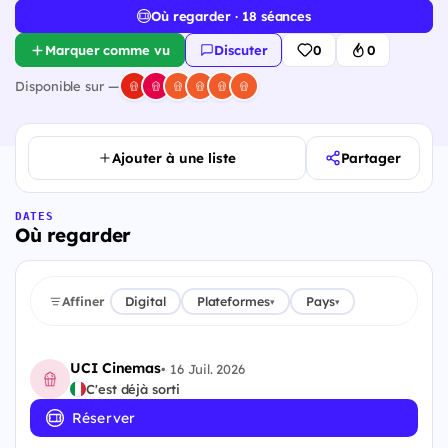
Où regarder · 18 séances
Marquer comme vu
Discuter
0
0
Disponible sur —
Ajouter à une liste
Partager
DATES
Où regarder
Affiner
Digital
Plateformes
Pays
▾
▾
UCI Cinemas
•
16 Juil. 2026
C'est déjà sorti
Réserver