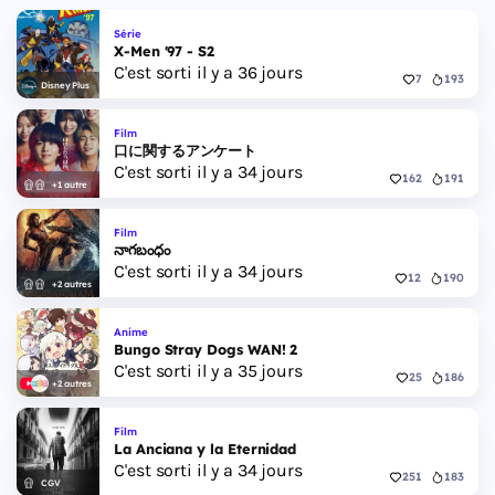
Série
X-Men '97 - S2
C'est sorti il y a 36 jours
7
193
Disney Plus
Film
口に関するアンケート
C'est sorti il y a 34 jours
162
191
+1 autre
Film
నాగబంధం
C'est sorti il y a 34 jours
12
190
+2 autres
Anime
Bungo Stray Dogs WAN! 2
C'est sorti il y a 35 jours
25
186
+2 autres
Film
La Anciana y la Eternidad
C'est sorti il y a 34 jours
251
183
CGV