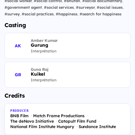
#
social worker
,
#
social control
,
#
bhutan
,
#
social documentary
,
#
government agent
,
#
social services
,
#
surveyor
,
#
social issues
,
#
survey
,
#
social practices
,
#
happiness
,
#
search for happiness
Casting
Amber Kumar
Gurung
AK
Interprétation
Guna Raj
Kuikel
GR
Interprétation
Credits
PRODUCER
BNB Film
Match Frame Productions
The deNovo Initiative
Catapult Film Fund
National Film Institute Hungary
Sundance Institute