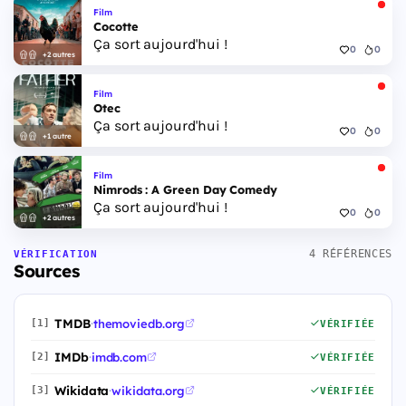
Film
Cocotte
Ça sort aujourd'hui !
0
0
+2 autres
Film
Otec
Ça sort aujourd'hui !
0
0
+1 autre
Film
Nimrods : A Green Day Comedy
Ça sort aujourd'hui !
0
0
+2 autres
4 RÉFÉRENCES
VÉRIFICATION
Sources
TMDB
·
themoviedb.org
[1]
VÉRIFIÉE
IMDb
·
imdb.com
[2]
VÉRIFIÉE
Wikidata
·
wikidata.org
[3]
VÉRIFIÉE