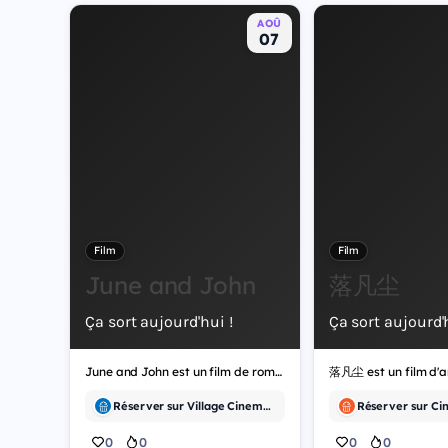
AOÛ
07
Film
Film
June and John
落凡尘
Ça sort aujourd'hui !
Ça sort aujourd'h
June and John est un film de romance.
落凡尘 est un film d'a
Réserver sur Village Cinemas et 15 autres
0
0
0
0