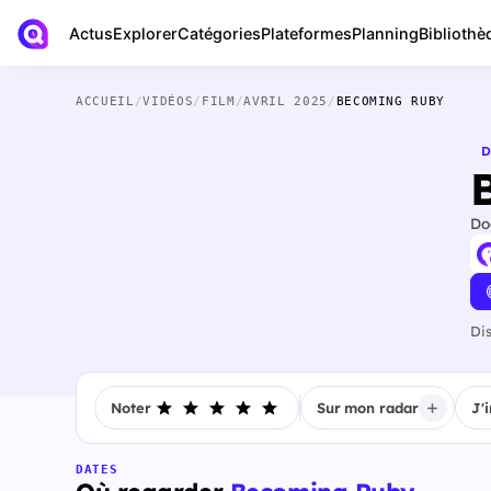
Actus
Bibliothè
Explorer
Catégories
Plateformes
Planning
ACCUEIL
/
VIDÉOS
/
FILM
/
AVRIL 2025
/
BECOMING RUBY
D
Do
Di
Noter
Sur mon radar
J'
DATES