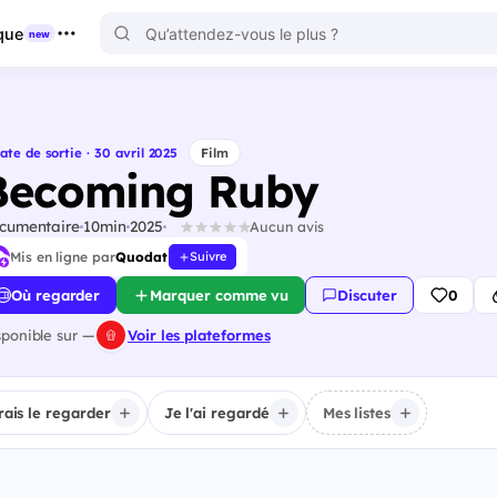
que
new
ate de sortie · 30 avril 2025
Film
Becoming Ruby
cumentaire
10min
2025
Aucun avis
Mis en ligne par
Quodat
Suivre
Où regarder
Marquer comme vu
Discuter
0
sponible sur —
Voir les plateformes
irais le regarder
Je l'ai regardé
Mes listes