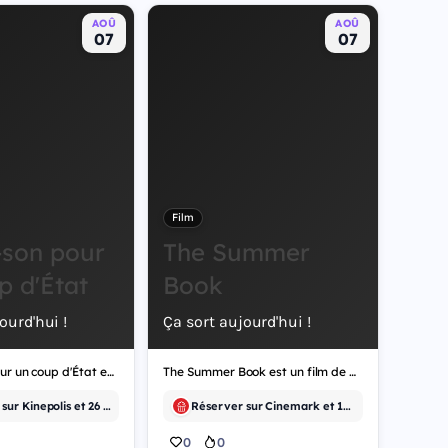
AOÛ
AOÛ
07
07
Film
son pour
The Summer
p d'État
Book
ourd'hui !
Ça sort aujourd'hui !
Bande-son pour un coup d'État est un film de documentaire.
The Summer Book est un film de drame.
Réserver sur Kinepolis et 26 autres
Réserver sur Cinemark et 11 autres
0
0