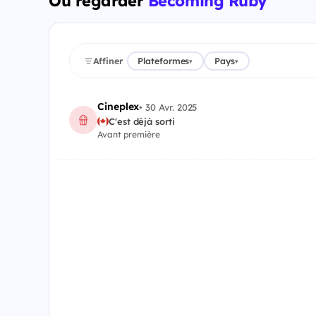
Où regarder
Becoming Ruby
Affiner
Plateformes
Pays
▾
▾
Cineplex
•
30 Avr. 2025
C'est déjà sorti
Avant première