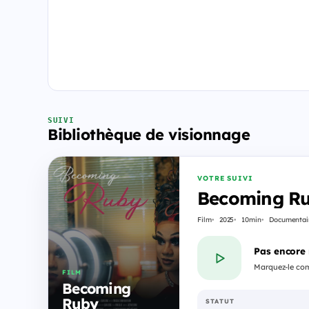
SUIVI
Bibliothèque de visionnage
VOTRE SUIVI
Becoming R
Film
2025
10min
Documentai
Pas encore
Marquez-le com
FILM
Becoming
Ruby
STATUT