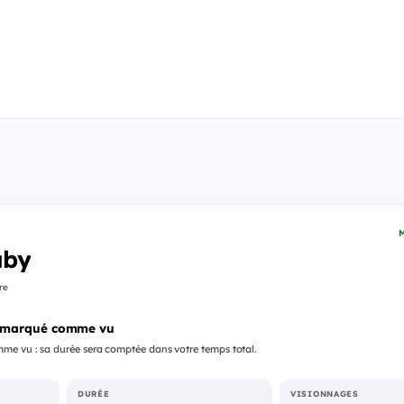
M
uby
re
 marqué comme vu
me vu : sa durée sera comptée dans votre temps total.
DURÉE
VISIONNAGES