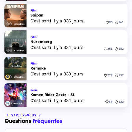
Film
Saipan
C'est sorti il y a 336 jours
95
161
+2 autres
Film
Nuremberg
C'est sorti il y a 334 jours
251
152
+2 autres
Film
Remake
C'est sorti il y a 339 jours
279
137
+2 autres
Série
Kamen Rider Zeztz - S1
C'est sorti il y a 334 jours
54
122
Amazon Prime Video
LE SAVIEZ-VOUS ?
Questions
fréquentes