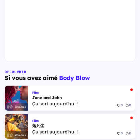
DÉCOUVRIR
Si vous avez aimé
Body Blow
Film
June and John
Ça sort aujourd'hui !
0
0
+2 autres
Film
落凡尘
Ça sort aujourd'hui !
0
0
+2 autres