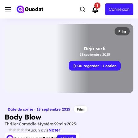
1
Quodat
Connexion
Film
Déjà sorti
18 septembre 2025
Où regarder · 1 option
Date de sortie · 18 septembre 2025
Film
Body Blow
Thriller
Comédie
Mystère
99min
2025
Noter
Aucun avis