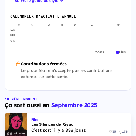
Suivre le guide de style →
CALENDRIER D'ACTIVITÉ ANNUEL
AOÛT
SEPT.
OCT.
NOV.
DÉC.
JANV.
FÉVR.
MARS
A
LUN
MER
VEN
Moins
Plus
Contributions fermées
Le propriétaire n'accepte pas les contributions
externes sur cette sortie.
AU MÊME MOMENT
Ça sort aussi en
Septembre 2025
Film
Les Silences de Riyad
C'est sorti il y a 336 jours
35
178
+2 autres