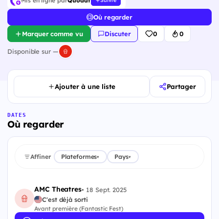
Mis en ligne par
Quodat
Suivre
Où regarder
Marquer comme vu
Discuter
0
0
Disponible sur —
Ajouter à une liste
Partager
DATES
Où regarder
Affiner
Plateformes
Pays
▾
▾
AMC Theatres
•
18 Sept. 2025
C'est déjà sorti
Avant première (Fantastic Fest)