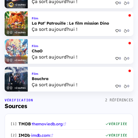
Ça sort aujourd'hui !
0
0
+2 autres
Film
La Pat’ Patrouille : Le film mission Dino
Ça sort aujourd'hui !
0
0
+2 autres
Film
ChaO
Ça sort aujourd'hui !
0
0
+2 autres
Film
Bouchra
Ça sort aujourd'hui !
0
0
+2 autres
2 RÉFÉRENCES
VÉRIFICATION
Sources
TMDB
·
themoviedb.org
[1]
VÉRIFIÉE
IMDb
·
imdb.com
[2]
VÉRIFIÉE