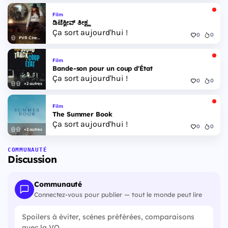
Film
ಡಿಟೆಕ್ವೀವ್ ತೀಕ್ಷ್ಣ
Ça sort aujourd'hui !
0
0
PVR Cinemas
Film
Bande-son pour un coup d'État
Ça sort aujourd'hui !
0
0
+2 autres
Film
The Summer Book
Ça sort aujourd'hui !
0
0
+2 autres
COMMUNAUTÉ
Discussion
Communauté
Connectez-vous pour publier — tout le monde peut lire