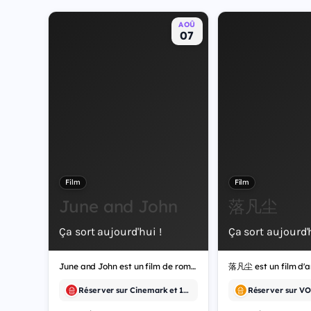
AOÛ
07
Film
Film
June and John
落凡尘
Ça sort aujourd'hui !
Ça sort aujourd'h
June and John est un film de romance.
落凡尘 est un film d'a
Réserver sur Cinemark et 15 autres