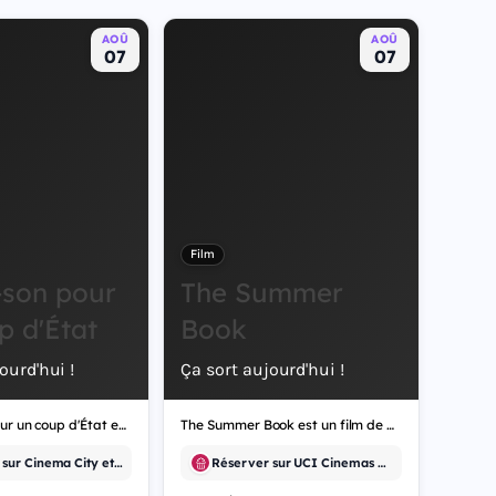
AOÛ
AOÛ
07
07
Film
son pour
The Summer
p d'État
Book
ourd'hui !
Ça sort aujourd'hui !
Bande-son pour un coup d'État est un film de documentaire.
The Summer Book est un film de drame.
Réserver sur Cinema City et 26 autres
Réserver sur UCI Cinemas et 11 autres