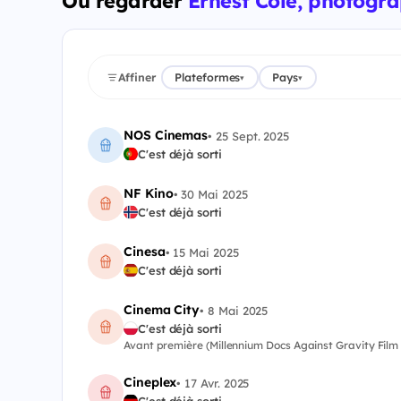
Où regarder
Ernest Cole, photogr
Affiner
Plateformes
Pays
▾
▾
NOS Cinemas
•
25 Sept. 2025
C'est déjà sorti
NF Kino
•
30 Mai 2025
C'est déjà sorti
Cinesa
•
15 Mai 2025
C'est déjà sorti
Cinema City
•
8 Mai 2025
C'est déjà sorti
Avant première (Millennium Docs Against Gravity Film 
Cineplex
•
17 Avr. 2025