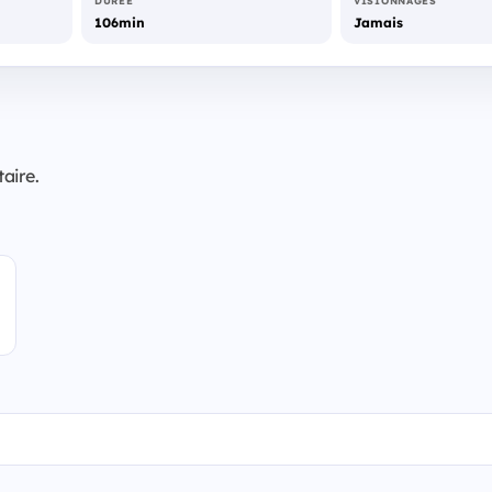
DURÉE
VISIONNAGES
106min
Jamais
aire.