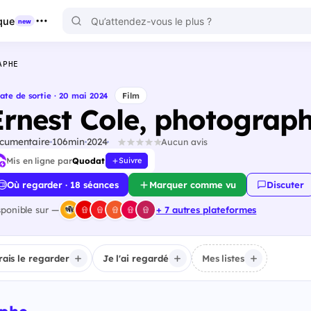
que
new
APHE
ate de sortie · 20 mai 2024
Film
Ernest Cole, photograp
cumentaire
106min
2024
Aucun avis
Mis en ligne par
Quodat
Suivre
Où regarder · 18 séances
Marquer comme vu
Discuter
sponible sur —
+ 7 autres plateformes
irais le regarder
Je l'ai regardé
Mes listes