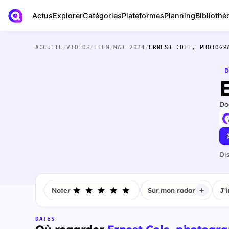
Actus
Bibliothè
Explorer
Catégories
Plateformes
Planning
ACCUEIL
/
VIDÉOS
/
FILM
/
MAI 2024
/
ERNEST COLE, PHOTOGR
D
Do
Di
Noter
Sur mon radar
J'
DATES