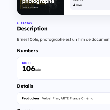
photographe
STATUT
À voir
2024 · 106min
À PROPOS
Description
Ernest Cole, photographe est un film de document
Numbers
DURÉE
106
min
Details
Producteur
Velvet Film, ARTE France Cinéma