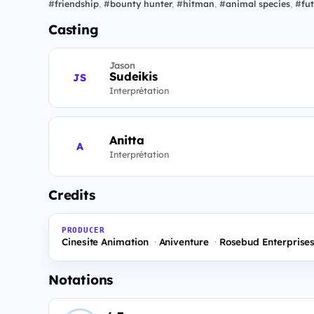
#
friendship
,
#
bounty hunter
,
#
hitman
,
#
animal species
,
#
fut
Casting
Jason
Sudeikis
JS
Interprétation
Anitta
A
Interprétation
Credits
PRODUCER
Cinesite Animation
Aniventure
Rosebud Enterprise
Notations