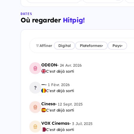
DATES
Où regarder
Hitpig!
Affiner
Digital
Plateformes
Pays
▾
▾
ODEON
•
24 Avr. 2026
C'est déjà sorti
—
•
1 Févr. 2026
?
C'est déjà sorti
Cinesa
•
12 Sept. 2025
C'est déjà sorti
VOX Cinemas
•
3 Juil. 2025
C'est déjà sorti