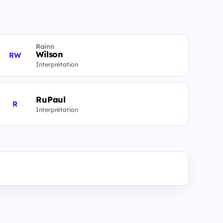
Rainn
Wilson
RW
Interprétation
RuPaul
R
Interprétation