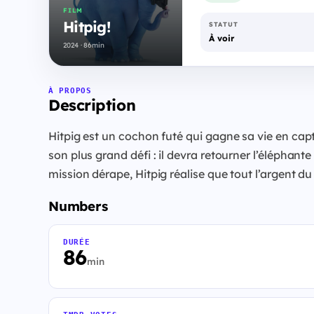
FILM
Hitpig!
STATUT
À voir
2024 · 86min
À PROPOS
Description
Hitpig est un cochon futé qui gagne sa vie en cap
son plus grand défi : il devra retourner l’éléphan
mission dérape, Hitpig réalise que tout l’argent 
Numbers
DURÉE
86
min