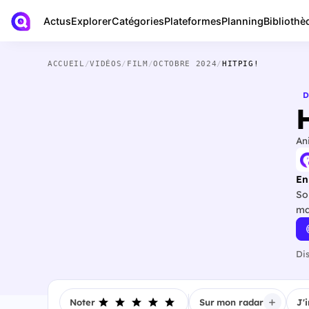
Actus
Bibliothè
Explorer
Catégories
Plateformes
Planning
ACCUEIL
/
VIDÉOS
/
FILM
/
OCTOBRE 2024
/
HITPIG!
D
H
An
En
So
ma
Di
Noter
Sur mon radar
J'