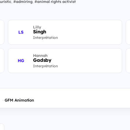
uristic
,
#
admiring
,
#
animal rights activist
Lilly
Singh
LS
Interprétation
Hannah
Gadsby
HG
Interprétation
s
GFM Animation