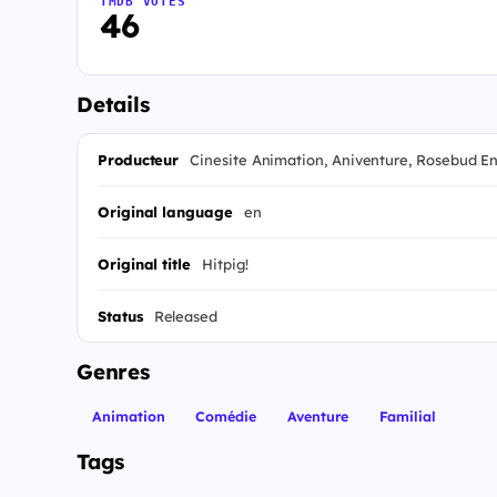
TMDB VOTES
46
Details
Producteur
Cinesite Animation, Aniventure, Rosebud E
Original language
en
Original title
Hitpig!
Status
Released
Genres
Animation
Comédie
Aventure
Familial
Tags