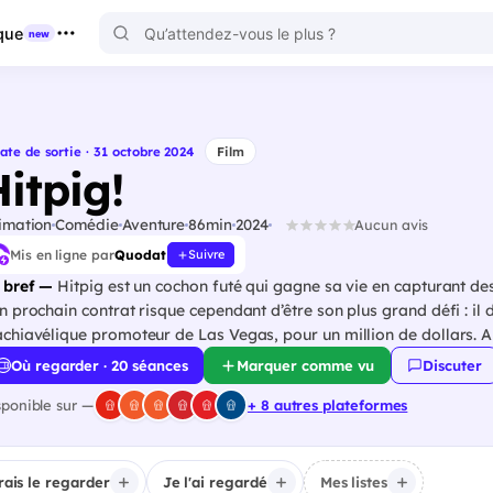
que
new
ate de sortie · 31 octobre 2024
Film
itpig!
imation
Comédie
Aventure
86min
2024
Aucun avis
Mis en ligne par
Quodat
Suivre
 bref —
Hitpig est un cochon futé qui gagne sa vie en capturant de
n prochain contrat risque cependant d’être son plus grand défi : il 
chiavélique promoteur de Las Vegas, pour un million de dollars. A
Où regarder · 20 séances
Marquer comme vu
Discuter
sponible sur —
+ 8 autres plateformes
irais le regarder
Je l'ai regardé
Mes listes