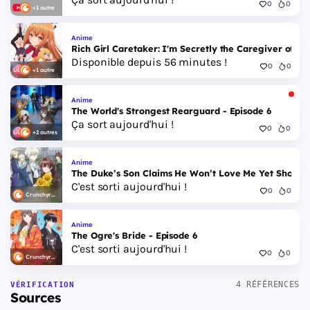
0
0
+1 autre
Anime
Rich Girl Caretaker: I'm Secretly the Caregiver of the
Disponible depuis 56 minutes !
0
0
+1 autre
Anime
The World's Strongest Rearguard - Episode 6
Ça sort aujourd'hui !
0
0
+2 autres
Anime
The Duke’s Son Claims He Won’t Love Me Yet Showers
C'est sorti aujourd'hui !
0
0
Crunchyroll
Anime
The Ogre's Bride - Episode 6
C'est sorti aujourd'hui !
0
0
Crunchyroll
4 RÉFÉRENCES
VÉRIFICATION
Sources