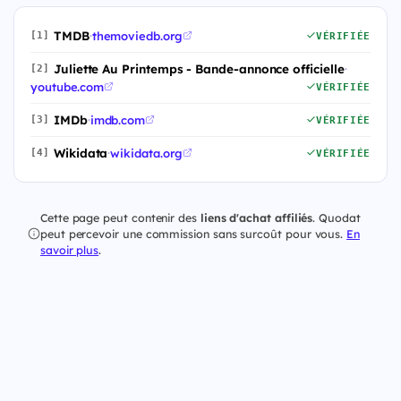
TMDB
·
themoviedb.org
[1]
VÉRIFIÉE
Juliette Au Printemps - Bande-annonce officielle
·
[2]
youtube.com
VÉRIFIÉE
IMDb
·
imdb.com
[3]
VÉRIFIÉE
Wikidata
·
wikidata.org
[4]
VÉRIFIÉE
Cette page peut contenir des
liens d'achat affiliés
. Quodat
peut percevoir une commission sans surcoût pour vous.
En
savoir plus
.