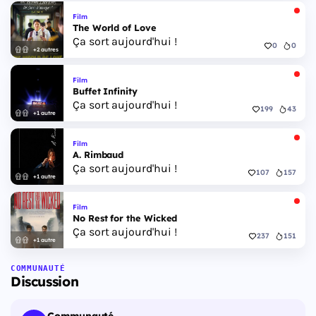
Film
The World of Love
Ça sort aujourd'hui !
0
0
+2 autres
Film
Buffet Infinity
Ça sort aujourd'hui !
199
43
+1 autre
Film
A. Rimbaud
Ça sort aujourd'hui !
107
157
+1 autre
Film
No Rest for the Wicked
Ça sort aujourd'hui !
237
151
+1 autre
COMMUNAUTÉ
Discussion
Communauté