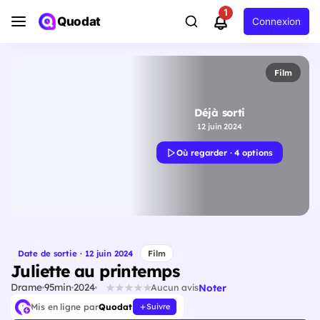
1
Quodat
Connexion
Film
Déjà sorti
12 juin 2024
Où regarder · 4 options
Date de sortie · 12 juin 2024
Film
Juliette au printemps
Drame
95min
2024
Noter
Aucun avis
Mis en ligne par
Quodat
Suivre