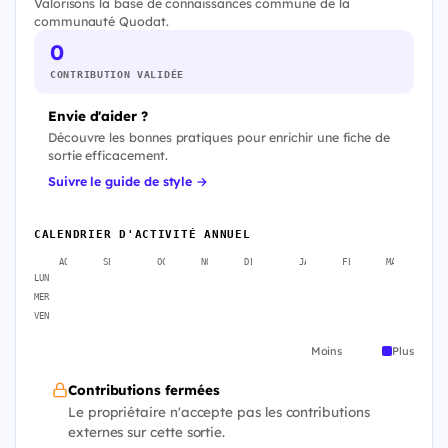
Valorisons la base de connaissances commune de la
communauté Quodat.
0
CONTRIBUTION VALIDÉE
Envie d'aider ?
Découvre les bonnes pratiques pour enrichir une fiche de
sortie efficacement.
Suivre le guide de style →
CALENDRIER D'ACTIVITÉ ANNUEL
AOÛT
SEPT.
OCT.
NOV.
DÉC.
JANV.
FÉVR.
MARS
A
LUN
MER
VEN
Moins
Plus
Contributions fermées
Le propriétaire n'accepte pas les contributions
externes sur cette sortie.