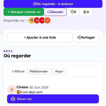
Où regarder · 4 séances
Marquer comme vu
Discuter
0
0
Disponible sur —
Ajouter à une liste
Partager
DATES
Où regarder
Affiner
Plateformes
Pays
▾
▾
Cinesa
•
20 Juin 2025
C'est déjà sorti
Réserver