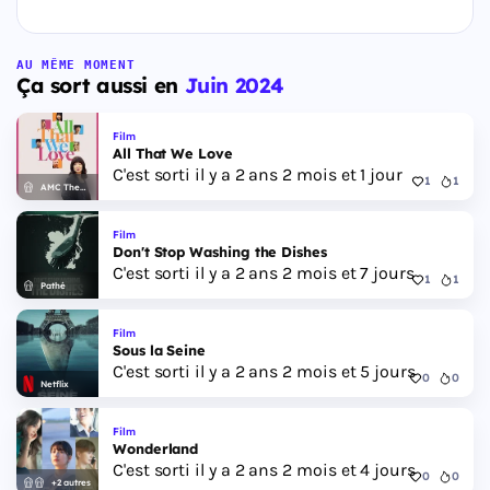
AU MÊME MOMENT
Ça sort aussi en
Juin 2024
Film
All That We Love
C'est sorti il y a 2 ans 2 mois et 1 jour
1
1
AMC Theatres
Film
Don't Stop Washing the Dishes
C'est sorti il y a 2 ans 2 mois et 7 jours
1
1
Pathé
Film
Sous la Seine
C'est sorti il y a 2 ans 2 mois et 5 jours
0
0
Netflix
Film
Wonderland
C'est sorti il y a 2 ans 2 mois et 4 jours
0
0
+2 autres