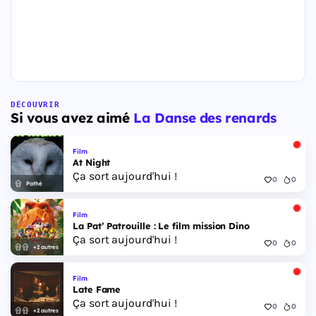
DÉCOUVRIR
Si vous avez aimé
La Danse des renards
Film
At Night
Ça sort aujourd'hui !
0
0
Pathé
Film
La Pat’ Patrouille : Le film mission Dino
Ça sort aujourd'hui !
0
0
+2 autres
Film
Late Fame
Ça sort aujourd'hui !
0
0
+2 autres