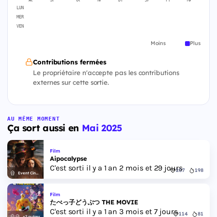
AOÛT
SEPT.
OCT.
NOV.
DÉC.
JANV.
FÉVR.
MARS
A
LUN
MER
VEN
Moins
Plus
Contributions fermées
Le propriétaire n'accepte pas les contributions
externes sur cette sortie.
AU MÊME MOMENT
Ça sort aussi en
Mai 2025
Film
Aipocalypse
C'est sorti il y a 1 an 2 mois et 29 jours
207
198
Event Cinemas
Film
たべっ子どうぶつ THE MOVIE
C'est sorti il y a 1 an 3 mois et 7 jours
114
81
+2 autres