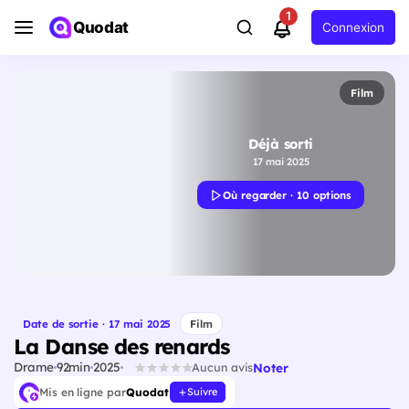
1
Quodat
Connexion
Film
Déjà sorti
17 mai 2025
Où regarder · 10 options
Date de sortie · 17 mai 2025
Film
La Danse des renards
Drame
92min
2025
Noter
Aucun avis
Mis en ligne par
Quodat
Suivre