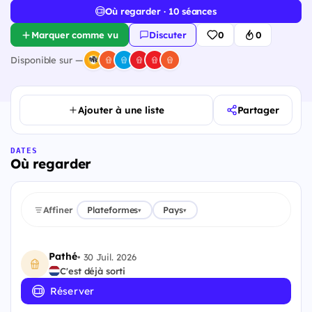
Où regarder · 10 séances
Marquer comme vu
Discuter
0
0
Disponible sur —
Ajouter à une liste
Partager
DATES
Où regarder
Affiner
Plateformes
Pays
▾
▾
Pathé
•
30 Juil. 2026
C'est déjà sorti
Réserver