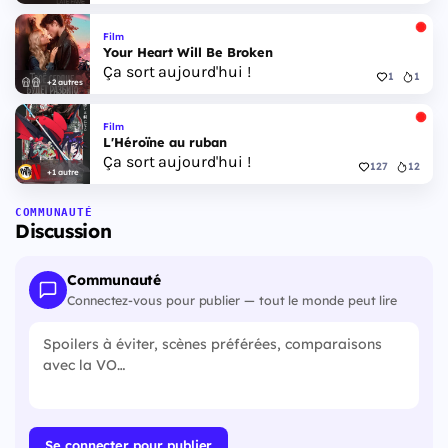
Film
Your Heart Will Be Broken
Ça sort aujourd'hui !
1
1
+2 autres
Film
L'Héroïne au ruban
Ça sort aujourd'hui !
127
12
+1 autre
COMMUNAUTÉ
Discussion
Communauté
Connectez-vous pour publier — tout le monde peut lire
Se connecter pour publier