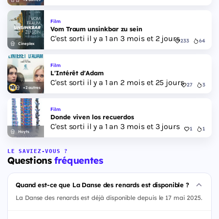
Film
Vom Traum unsinkbar zu sein
C'est sorti il y a 1 an 3 mois et 2 jours
233
64
Cineplex
Film
L'Intérêt d'Adam
C'est sorti il y a 1 an 2 mois et 25 jours
27
3
+2 autres
Film
Donde viven los recuerdos
C'est sorti il y a 1 an 3 mois et 3 jours
1
1
Hoyts
LE SAVIEZ-VOUS ?
Questions
fréquentes
Quand est-ce que La Danse des renards est disponible ?
La Danse des renards est déjà disponible depuis le 17 mai 2025.