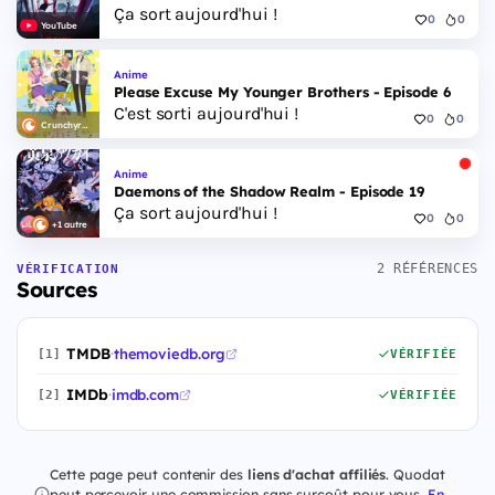
Ça sort aujourd'hui !
0
0
YouTube
Anime
Please Excuse My Younger Brothers - Episode 6
C'est sorti aujourd'hui !
0
0
Crunchyroll
Anime
Daemons of the Shadow Realm - Episode 19
Ça sort aujourd'hui !
0
0
+1 autre
2 RÉFÉRENCES
VÉRIFICATION
Sources
TMDB
·
themoviedb.org
[1]
VÉRIFIÉE
IMDb
·
imdb.com
[2]
VÉRIFIÉE
Cette page peut contenir des
liens d'achat affiliés
. Quodat
peut percevoir une commission sans surcoût pour vous.
En