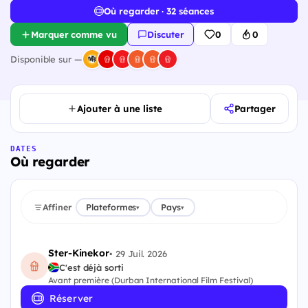
Où regarder · 32 séances
Marquer comme vu
Discuter
0
0
Disponible sur —
Ajouter à une liste
Partager
DATES
Où regarder
Affiner
Plateformes
Pays
▾
▾
Ster-Kinekor
•
29 Juil. 2026
C'est déjà sorti
Avant première (Durban International Film Festival)
Réserver