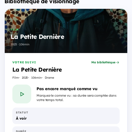
Bibliothèque de visionnage
FILM
La Petite Dernière
2025 · 106min
VOTRE SUIVI
Ma bibliothèque
La Petite Dernière
Film
2025
106min
Drame
Pas encore marqué comme vu
Marquez-le comme vu : sa durée sera comptée dans
votre temps total.
STATUT
À voir
DURÉE