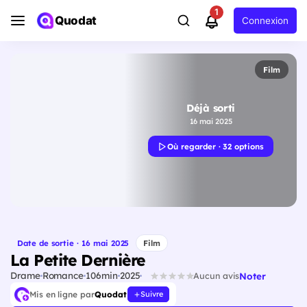
1
Quodat
Connexion
Film
Déjà sorti
16 mai 2025
Où regarder · 32 options
Date de sortie · 16 mai 2025
Film
La Petite Dernière
Drame
Romance
106min
2025
Noter
Aucun avis
Mis en ligne par
Quodat
Suivre