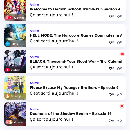
Anime
Welcome to Demon School! Iruma-kun Season 4 - Epi
Ça sort aujourd'hui !
0
0
+2 autres
Anime
HELL MODE: The Hardcore Gamer Dominates in Anothe
C'est sorti aujourd'hui !
0
0
HiDive
Anime
BLEACH: Thousand-Year Blood War - The Calamity - 
Ça sort aujourd'hui !
0
0
YouTube
Anime
Please Excuse My Younger Brothers - Episode 6
C'est sorti aujourd'hui !
0
0
Crunchyroll
Anime
Daemons of the Shadow Realm - Episode 19
Ça sort aujourd'hui !
0
0
+1 autre