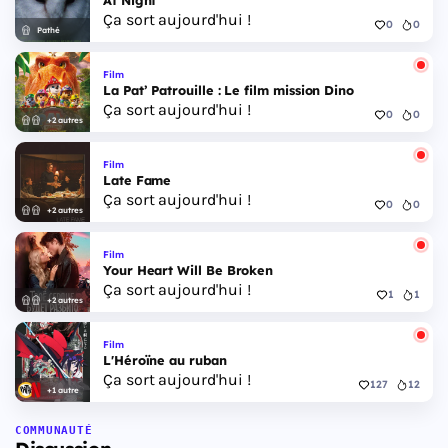
Ça sort aujourd'hui !
0
0
Pathé
Film
La Pat’ Patrouille : Le film mission Dino
Ça sort aujourd'hui !
0
0
+2 autres
Film
Late Fame
Ça sort aujourd'hui !
0
0
+2 autres
Film
Your Heart Will Be Broken
Ça sort aujourd'hui !
1
1
+2 autres
Film
L'Héroïne au ruban
Ça sort aujourd'hui !
127
12
+1 autre
COMMUNAUTÉ