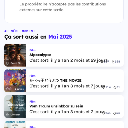
Le propriétaire n'accepte pas les contributions
externes sur cette sortie.
AU MÊME MOMENT
Ça sort aussi en
Mai 2025
Film
Aipocalypse
C'est sorti il y a 1 an 2 mois et 29 jours
207
198
Event Cinemas
Film
たべっ子どうぶつ THE MOVIE
C'est sorti il y a 1 an 3 mois et 7 jours
114
81
+2 autres
Film
Vom Traum unsinkbar zu sein
C'est sorti il y a 1 an 3 mois et 2 jours
233
64
Cineplex
Film