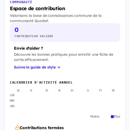
COMMUNAUTÉ
Espace de contribution
Valorisons la base de connaissances commune de la
communauté Quodat.
0
CONTRIBUTION VALIDÉE
Envie d'aider ?
Découvre les bonnes pratiques pour enrichir une fiche de
sortie efficacement.
Suivre le guide de style →
CALENDRIER D'ACTIVITÉ ANNUEL
AOÛT
SEPT.
OCT.
NOV.
DÉC.
JANV.
FÉVR.
MARS
A
LUN
MER
VEN
Moins
Plus
Contributions fermées