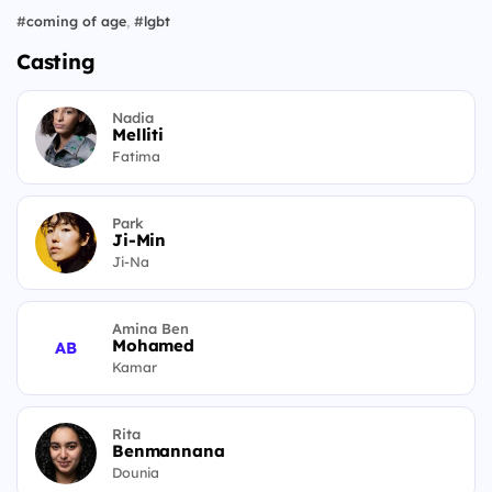
#
coming of age
,
#
lgbt
Casting
Nadia
Melliti
Fatima
Park
Ji-Min
Ji-Na
Amina Ben
Mohamed
AB
Kamar
Rita
Benmannana
Dounia