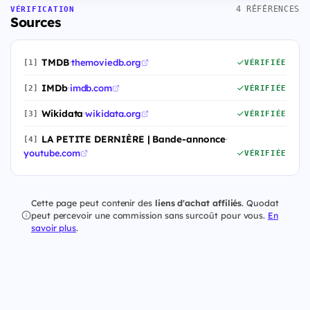
4 RÉFÉRENCES
VÉRIFICATION
Sources
TMDB
·
themoviedb.org
[1]
VÉRIFIÉE
IMDb
·
imdb.com
[2]
VÉRIFIÉE
Wikidata
·
wikidata.org
[3]
VÉRIFIÉE
LA PETITE DERNIÈRE | Bande-annonce
·
[4]
youtube.com
VÉRIFIÉE
Cette page peut contenir des
liens d'achat affiliés
. Quodat
peut percevoir une commission sans surcoût pour vous.
En
savoir plus
.