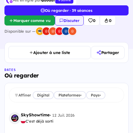
Mis en ligne par
Quodat
Suivre
Où regarder · 39 séances
Marquer comme vu
Discuter
0
0
Disponible sur —
Ajouter à une liste
Partager
DATES
Où regarder
Affiner
Digital
Plateformes
Pays
▾
▾
SkyShowtime
•
12 Juil. 2026
C'est déjà sorti