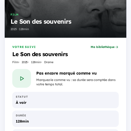
FILM
Le Son des souvenirs
2025 · 128min
VOTRE SUIVI
Ma bibliothèque
Le Son des souvenirs
Film
2025
128min
Drame
Pas encore marqué comme vu
Marquez-le comme vu : sa durée sera comptée dans
votre temps total.
STATUT
À voir
DURÉE
128min