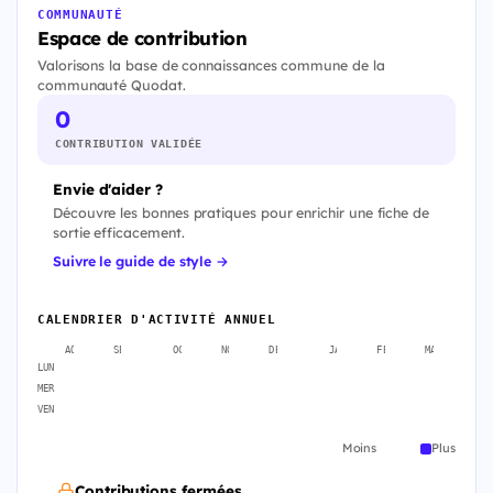
COMMUNAUTÉ
Espace de contribution
Valorisons la base de connaissances commune de la
communauté Quodat.
0
CONTRIBUTION VALIDÉE
Envie d'aider ?
Découvre les bonnes pratiques pour enrichir une fiche de
sortie efficacement.
Suivre le guide de style →
CALENDRIER D'ACTIVITÉ ANNUEL
AOÛT
SEPT.
OCT.
NOV.
DÉC.
JANV.
FÉVR.
MARS
A
LUN
MER
VEN
Moins
Plus
Contributions fermées