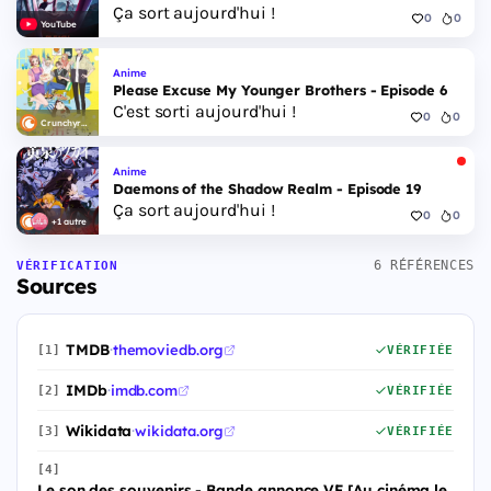
Ça sort aujourd'hui !
0
0
YouTube
Anime
Please Excuse My Younger Brothers - Episode 6
C'est sorti aujourd'hui !
0
0
Crunchyroll
Anime
Daemons of the Shadow Realm - Episode 19
Ça sort aujourd'hui !
0
0
+1 autre
6 RÉFÉRENCES
VÉRIFICATION
Sources
TMDB
·
themoviedb.org
[1]
VÉRIFIÉE
IMDb
·
imdb.com
[2]
VÉRIFIÉE
Wikidata
·
wikidata.org
[3]
VÉRIFIÉE
[4]
Le son des souvenirs - Bande annonce VF [Au cinéma le