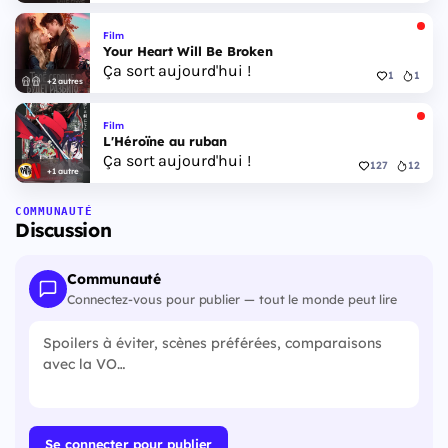
Film
Your Heart Will Be Broken
Ça sort aujourd'hui !
1
1
+2 autres
Film
L'Héroïne au ruban
Ça sort aujourd'hui !
127
12
+1 autre
COMMUNAUTÉ
Discussion
Communauté
Connectez-vous pour publier — tout le monde peut lire
Se connecter pour publier