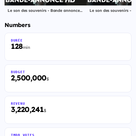
Le son des souvenirs - Bande annonce VF [Au cinéma le 25 février]
Numbers
DURÉE
128
min
BUDGET
2,500,000
$
REVENU
3,220,241
$
TMDB VOTES