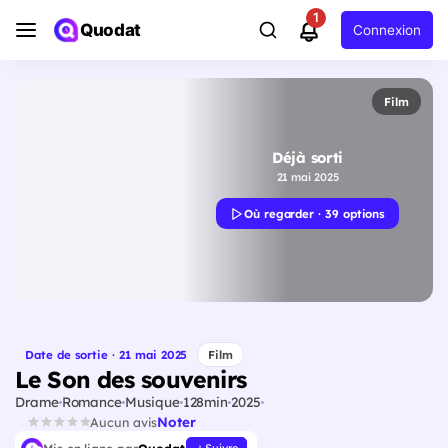
1
Quodat
Connexion
Film
Déjà sorti
21 mai 2025
Où regarder · 39 options
Date de sortie · 21 mai 2025
Film
Le Son des souvenirs
Drame
Romance
Musique
128min
2025
Noter
Aucun avis