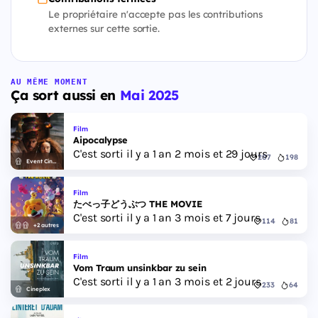
Le propriétaire n'accepte pas les contributions
externes sur cette sortie.
AU MÊME MOMENT
Ça sort aussi en
Mai 2025
Film
Aipocalypse
C'est sorti il y a 1 an 2 mois et 29 jours
207
198
Event Cinemas
Film
たべっ子どうぶつ THE MOVIE
C'est sorti il y a 1 an 3 mois et 7 jours
114
81
+2 autres
Film
Vom Traum unsinkbar zu sein
C'est sorti il y a 1 an 3 mois et 2 jours
233
64
Cineplex