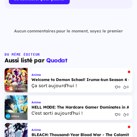
Aucun commentaires pour le moment, soyez le premier
DU MÊME ÉDITEUR
Aussi listé par
Quodat
Anime
Welcome to Demon School! Iruma-kun Season 4 - Epi
Ça sort aujourd'hui !
0
0
+2 autres
Anime
HELL MODE: The Hardcore Gamer Dominates in Anothe
C'est sorti aujourd'hui !
0
0
HiDive
Anime
BLEACH: Thousand-Year Blood War - The Calamity - 