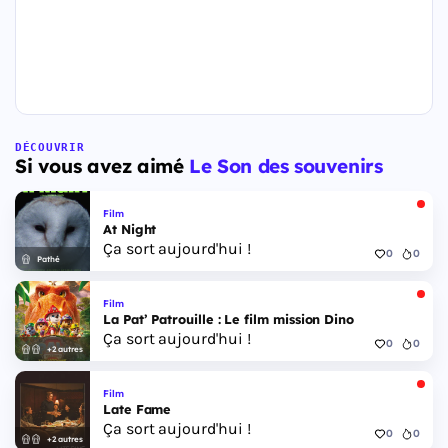
DÉCOUVRIR
Si vous avez aimé
Le Son des souvenirs
Film
At Night
Ça sort aujourd'hui !
0
0
Pathé
Film
La Pat’ Patrouille : Le film mission Dino
Ça sort aujourd'hui !
0
0
+2 autres
Film
Late Fame
Ça sort aujourd'hui !
0
0
+2 autres