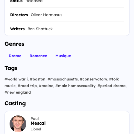
Status
Released
Directors
Oliver Hermanus
Writers
Ben Shattuck
Genres
Drame
Romance
Musique
Tags
#
world war i
,
#
boston
,
#
massachusetts
,
#
conservatory
,
#
folk
music
,
#
road trip
,
#
maine
,
#
male homosexuality
,
#
period drama
,
#
new england
Casting
Paul
Mescal
Lionel