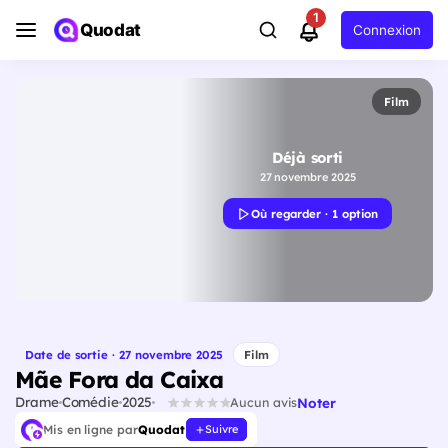
1
Quodat
Connexion
Film
Déjà sorti
27 novembre 2025
Où regarder · 1 option
Date de sortie · 27 novembre 2025
Film
Mãe Fora da Caixa
Drame
Comédie
2025
Noter
Aucun avis
Mis en ligne par
Quodat
Suivre