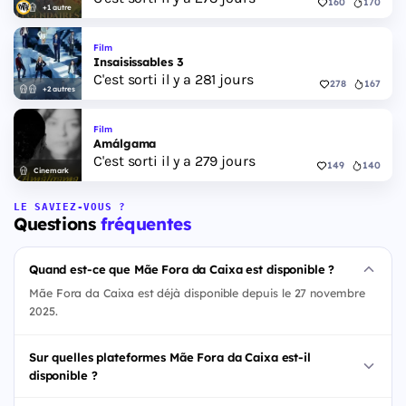
160
170
+1 autre
Film
Insaisissables 3
C'est sorti il y a 281 jours
278
167
+2 autres
Film
Amálgama
C'est sorti il y a 279 jours
149
140
Cinemark
LE SAVIEZ-VOUS ?
Questions
fréquentes
Quand est-ce que Mãe Fora da Caixa est disponible ?
Mãe Fora da Caixa est déjà disponible depuis le 27 novembre
2025.
Sur quelles plateformes Mãe Fora da Caixa est-il
disponible ?