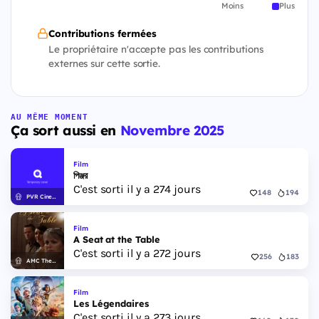
Moins
Plus
Contributions fermées
Le propriétaire n'accepte pas les contributions
externes sur cette sortie.
AU MÊME MOMENT
Ça sort aussi en
Novembre 2025
Film
পিঞ্জর
C'est sorti il y a 274 jours
148
194
PVR Cinemas
Film
A Seat at the Table
C'est sorti il y a 272 jours
256
183
AMC Theatres
Film
Les Légendaires
C'est sorti il y a 273 jours