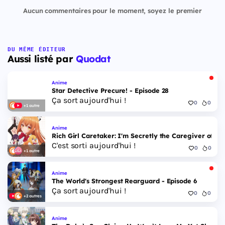
Aucun commentaires pour le moment, soyez le premier
DU MÊME ÉDITEUR
Aussi listé par
Quodat
Anime
Star Detective Precure! - Episode 28
Ça sort aujourd'hui !
0
0
+1 autre
Anime
Rich Girl Caretaker: I'm Secretly the Caregiver of the
C'est sorti aujourd'hui !
0
0
+1 autre
Anime
The World's Strongest Rearguard - Episode 6
Ça sort aujourd'hui !
0
0
+2 autres
Anime