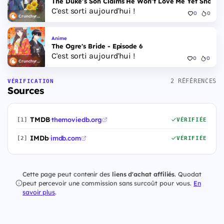
The Duke’s Son Claims He Won’t Love Me Yet Showers
C'est sorti aujourd'hui !
0
0
Crunchyroll
Anime
The Ogre's Bride - Episode 6
C'est sorti aujourd'hui !
0
0
Crunchyroll
2 RÉFÉRENCES
VÉRIFICATION
Sources
TMDB
·
themoviedb.org
[1]
VÉRIFIÉE
IMDb
·
imdb.com
[2]
VÉRIFIÉE
Cette page peut contenir des
liens d'achat affiliés
. Quodat
peut percevoir une commission sans surcoût pour vous.
En
savoir plus
.