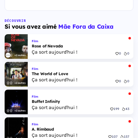
DÉCOUVRIR
Si vous avez aimé
Mãe Fora da Caixa
Film
Rose of Nevada
Ça sort aujourd'hui !
0
0
+2 autres
Film
The World of Love
Ça sort aujourd'hui !
0
0
+2 autres
Film
Buffet Infinity
Ça sort aujourd'hui !
199
43
+2 autres
Film
A. Rimbaud
Ça sort aujourd'hui !
107
157