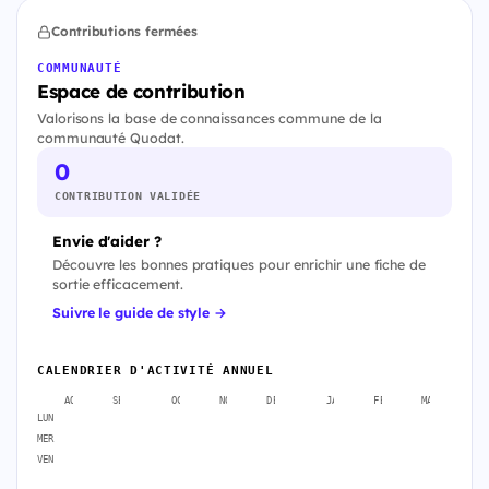
Contributions fermées
COMMUNAUTÉ
Espace de contribution
Valorisons la base de connaissances commune de la
communauté Quodat.
0
CONTRIBUTION VALIDÉE
Envie d'aider ?
Découvre les bonnes pratiques pour enrichir une fiche de
sortie efficacement.
Suivre le guide de style →
CALENDRIER D'ACTIVITÉ ANNUEL
AOÛT
SEPT.
OCT.
NOV.
DÉC.
JANV.
FÉVR.
MARS
A
LUN
MER
VEN