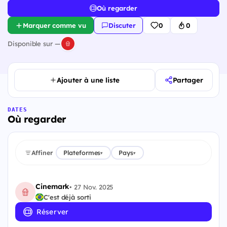
Où regarder
Marquer comme vu
Discuter
0
0
Disponible sur —
Ajouter à une liste
Partager
DATES
Où regarder
Affiner
Plateformes
Pays
▾
▾
Cinemark
•
27 Nov. 2025
C'est déjà sorti
Réserver