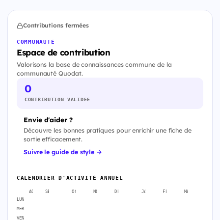
Contributions fermées
COMMUNAUTÉ
Espace de contribution
Valorisons la base de connaissances commune de la
communauté Quodat.
0
CONTRIBUTION VALIDÉE
Envie d'aider ?
Découvre les bonnes pratiques pour enrichir une fiche de
sortie efficacement.
Suivre le guide de style →
CALENDRIER D'ACTIVITÉ ANNUEL
AOÛT
SEPT.
OCT.
NOV.
DÉC.
JANV.
FÉVR.
MARS
AVR
LUN
MER
VEN