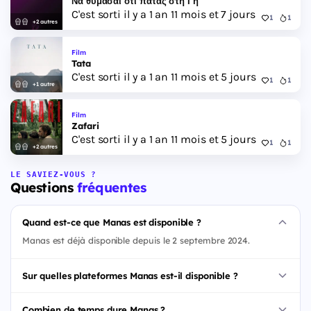
Να θυμάσαι ότι πατάς στη Γη
C'est sorti il y a 1 an 11 mois et 7 jours
1
1
+2 autres
Film
Tata
C'est sorti il y a 1 an 11 mois et 5 jours
1
1
+1 autre
Film
Zafari
C'est sorti il y a 1 an 11 mois et 5 jours
1
1
+2 autres
LE SAVIEZ-VOUS ?
Questions
fréquentes
Quand est-ce que Manas est disponible ?
Manas est déjà disponible depuis le 2 septembre 2024.
Sur quelles plateformes Manas est-il disponible ?
Combien de temps dure Manas ?