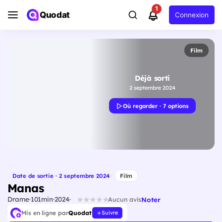
1
Quodat
Connexion
Film
Déjà sorti
2 septembre 2024
Où regarder · 7 options
Date de sortie · 2 septembre 2024
Film
Manas
Drame
101min
2024
Noter
Aucun avis
Mis en ligne par
Quodat
Suivre