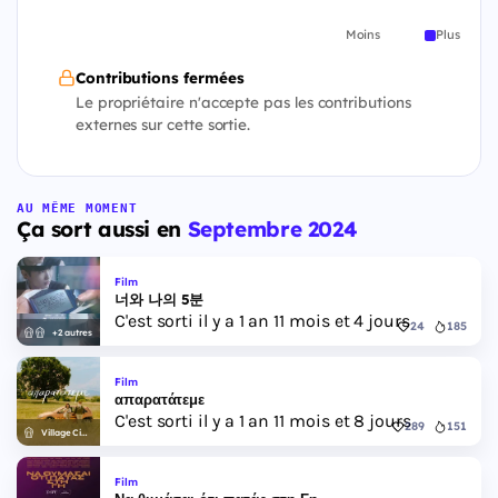
Moins
Plus
Contributions fermées
Le propriétaire n'accepte pas les contributions
externes sur cette sortie.
AU MÊME MOMENT
Ça sort aussi en
Septembre 2024
Film
너와 나의 5분
C'est sorti il y a 1 an 11 mois et 4 jours
24
185
+2 autres
Film
απαρατάτεμε
C'est sorti il y a 1 an 11 mois et 8 jours
289
151
Village Cinemas
Film