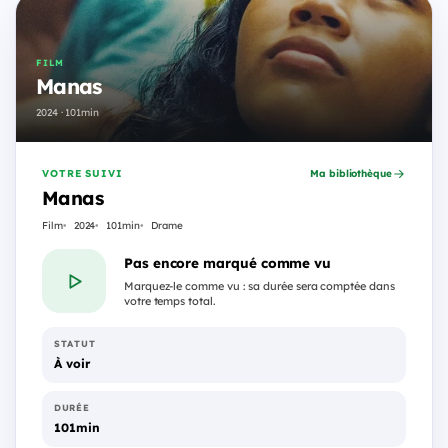
FILM
Manas
2024 · 101min
VOTRE SUIVI
Ma bibliothèque
Manas
Film
2024
101min
Drame
Pas encore marqué comme vu
Marquez-le comme vu : sa durée sera comptée dans
votre temps total.
STATUT
À voir
DURÉE
101min