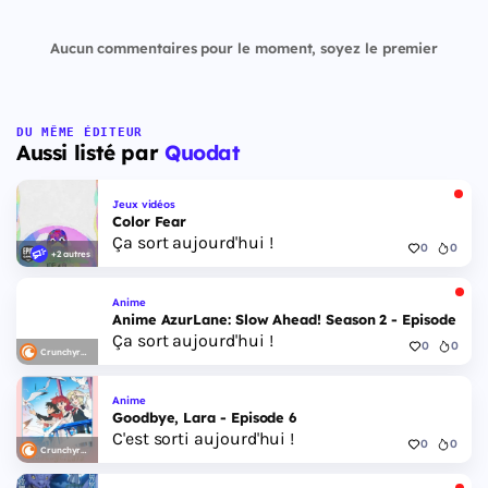
Aucun commentaires pour le moment, soyez le premier
DU MÊME ÉDITEUR
Aussi listé par
Quodat
Jeux vidéos
Color Fear
Ça sort aujourd'hui !
0
0
+2 autres
Anime
Anime AzurLane: Slow Ahead! Season 2 - Episode 6
Ça sort aujourd'hui !
0
0
Crunchyroll
Anime
Goodbye, Lara - Episode 6
C'est sorti aujourd'hui !
0
0
Crunchyroll