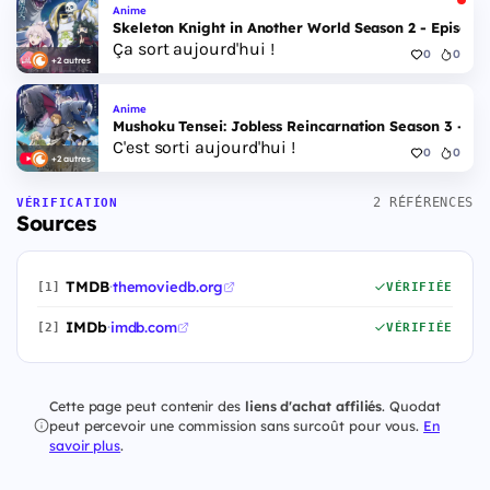
Anime
Skeleton Knight in Another World Season 2 - Episode 
Ça sort aujourd'hui !
0
0
+2 autres
Anime
Mushoku Tensei: Jobless Reincarnation Season 3 - Epi
C'est sorti aujourd'hui !
0
0
+2 autres
2 RÉFÉRENCES
VÉRIFICATION
Sources
TMDB
·
themoviedb.org
[1]
VÉRIFIÉE
IMDb
·
imdb.com
[2]
VÉRIFIÉE
Cette page peut contenir des
liens d'achat affiliés
. Quodat
peut percevoir une commission sans surcoût pour vous.
En
savoir plus
.