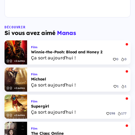
DÉCOUVRIR
Si vous avez aimé
Manas
Film
Winnie-the-Pooh: Blood and Honey 2
Ça sort aujourd'hui !
0
0
+2 autres
Film
Michael
Ça sort aujourd'hui !
1
1
+2 autres
Film
Supergirl
Ça sort aujourd'hui !
298
177
+2 autres
Film
The Class: Online