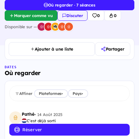
Où regarder · 7 séances
Marquer comme vu
Discuter
0
0
Disponible sur —
Ajouter à une liste
Partager
DATES
Où regarder
Affiner
Plateformes
Pays
▾
▾
Pathé
•
14 Août 2025
C'est déjà sorti
Réserver