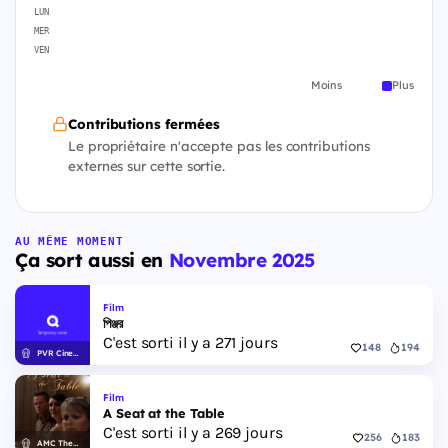
LUN
MER
VEN
Moins
Plus
Contributions fermées
Le propriétaire n'accepte pas les contributions
externes sur cette sortie.
AU MÊME MOMENT
Ça sort aussi en
Novembre 2025
Film
পিঞ্জর
C'est sorti il y a 271 jours
148
194
PVR Cinemas
Film
A Seat at the Table
C'est sorti il y a 269 jours
256
183
AMC Theatres