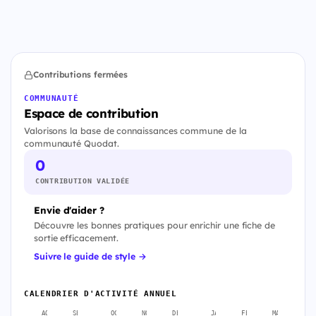
Contributions fermées
COMMUNAUTÉ
Espace de contribution
Valorisons la base de connaissances commune de la
communauté Quodat.
0
CONTRIBUTION VALIDÉE
Envie d'aider ?
Découvre les bonnes pratiques pour enrichir une fiche de
sortie efficacement.
Suivre le guide de style →
CALENDRIER D'ACTIVITÉ ANNUEL
AOÛT
SEPT.
OCT.
NOV.
DÉC.
JANV.
FÉVR.
MARS
A