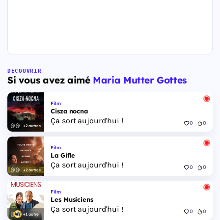
DÉCOUVRIR
Si vous avez aimé
Maria Mutter Gottes
Film
Cisza nocna
Ça sort aujourd'hui !
0
0
+2 autres
Film
La Gifle
Ça sort aujourd'hui !
0
0
+2 autres
Film
Les Musiciens
Ça sort aujourd'hui !
0
0
+1 autre