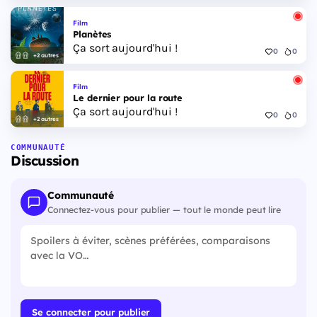
Film
Planètes
Ça sort aujourd'hui !
0
0
+2 autres
Film
Le dernier pour la route
Ça sort aujourd'hui !
0
0
+2 autres
COMMUNAUTÉ
Discussion
Communauté
Connectez-vous pour publier — tout le monde peut lire
Se connecter pour publier