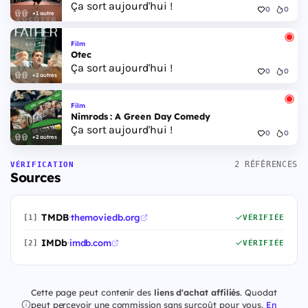
Ça sort aujourd'hui !
0
0
+1 autre
Film
Otec
Ça sort aujourd'hui !
0
0
+2 autres
Film
Nimrods : A Green Day Comedy
Ça sort aujourd'hui !
0
0
+2 autres
2 RÉFÉRENCES
VÉRIFICATION
Sources
TMDB
·
themoviedb.org
[1]
VÉRIFIÉE
IMDb
·
imdb.com
[2]
VÉRIFIÉE
Cette page peut contenir des
liens d'achat affiliés
. Quodat
peut percevoir une commission sans surcoût pour vous.
En