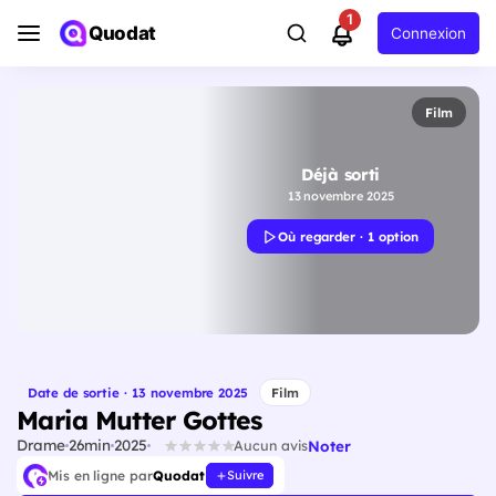
1
Quodat
Connexion
Film
Déjà sorti
13 novembre 2025
Où regarder · 1 option
Date de sortie · 13 novembre 2025
Film
Maria Mutter Gottes
Drame
26min
2025
Noter
Aucun avis
Mis en ligne par
Quodat
Suivre