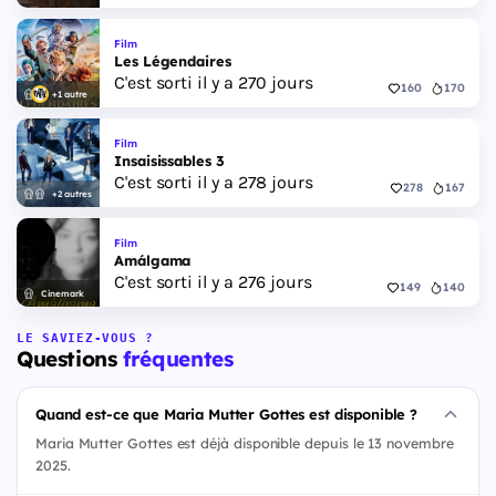
Film
Les Légendaires
C'est sorti il y a 270 jours
160
170
+1 autre
Film
Insaisissables 3
C'est sorti il y a 278 jours
278
167
+2 autres
Film
Amálgama
C'est sorti il y a 276 jours
149
140
Cinemark
LE SAVIEZ-VOUS ?
Questions
fréquentes
Quand est-ce que Maria Mutter Gottes est disponible ?
Maria Mutter Gottes est déjà disponible depuis le 13 novembre
2025.