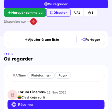
Où regarder
Marquer comme vu
Discuter
1
1
Disponible sur —
Ajouter à une liste
Partager
DATES
Où regarder
Affiner
Plateformes
Pays
▾
▾
Forum Cinemas
•
13 Nov. 2025
C'est déjà sorti
Réserver