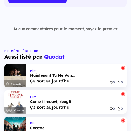
Aucun commentaires pour le moment, soyez le premier
DU MÊME ÉDITEUR
Aussi listé par
Quodat
Film
Maintenant Tu Me Vois...
Ça sort aujourd'hui !
0
0
Cinépolis
Film
Come ti muovi, sbagli
Ça sort aujourd'hui !
0
0
+2 autres
Film
Cocotte