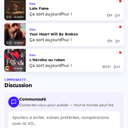
Film
Late Fame
Ça sort aujourd'hui !
0
0
+2 autres
Film
Your Heart Will Be Broken
Ça sort aujourd'hui !
1
1
+2 autres
Film
L'Héroïne au ruban
Ça sort aujourd'hui !
127
12
+1 autre
COMMUNAUTÉ
Discussion
Communauté
Connectez-vous pour publier — tout le monde peut lire