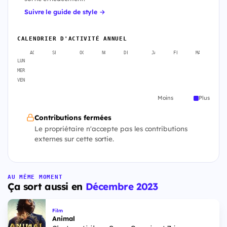
Suivre le guide de style →
CALENDRIER D'ACTIVITÉ ANNUEL
AOÛT
SEPT.
OCT.
NOV.
DÉC.
JANV.
FÉVR.
MARS
A
LUN
MER
VEN
Moins
Plus
Contributions fermées
Le propriétaire n'accepte pas les contributions
externes sur cette sortie.
AU MÊME MOMENT
Ça sort aussi en
Décembre 2023
Film
Animal