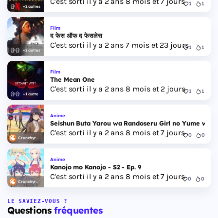
C'est sorti il y a 2 ans 8 mois et 7 jours
1
1
+2 autres
Film
द फेस ऑफ द फेसलेस
C'est sorti il y a 2 ans 7 mois et 23 jours
1
1
+2 autres
Film
The Mean One
C'est sorti il y a 2 ans 8 mois et 2 jours
1
1
+1 autre
Anime
Seishun Buta Yarou wa Randoseru Girl no Yume wo M
C'est sorti il y a 2 ans 8 mois et 7 jours
0
0
Crunchyroll
Anime
Kanojo mo Kanojo - S2 - Ep. 9
C'est sorti il y a 2 ans 8 mois et 7 jours
0
0
Crunchyroll
LE SAVIEZ-VOUS ?
Questions
fréquentes