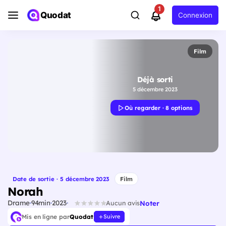
1
Quodat
Connexion
Film
Déjà sorti
5 décembre 2023
Où regarder · 8 options
Date de sortie · 5 décembre 2023
Film
Norah
Drame
94min
2023
Noter
Aucun avis
Mis en ligne par
Quodat
Suivre