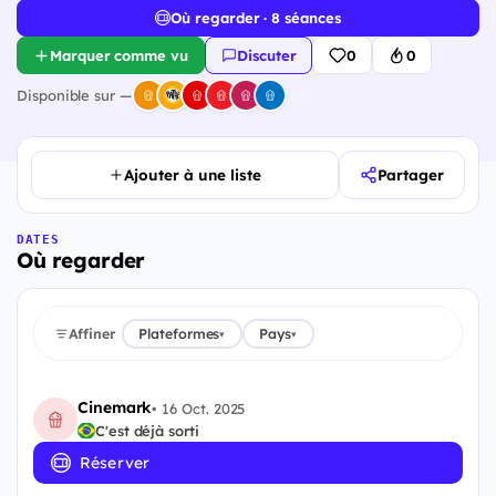
Où regarder · 8 séances
Marquer comme vu
Discuter
0
0
Disponible sur —
Ajouter à une liste
Partager
DATES
Où regarder
Affiner
Plateformes
Pays
▾
▾
Cinemark
•
16 Oct. 2025
C'est déjà sorti
Réserver