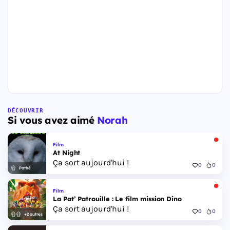
DÉCOUVRIR
Si vous avez aimé
Norah
Film
At Night
Ça sort aujourd'hui !
0
0
Pathé
Film
La Pat’ Patrouille : Le film mission Dino
Ça sort aujourd'hui !
0
0
+2 autres