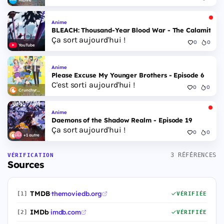
HiDive
Anime
BLEACH: Thousand-Year Blood War - The Calamity - 
Ça sort aujourd'hui !
0
0
YouTube
Anime
Please Excuse My Younger Brothers - Episode 6
C'est sorti aujourd'hui !
0
0
Crunchyroll
Anime
Daemons of the Shadow Realm - Episode 19
Ça sort aujourd'hui !
0
0
+1 autre
3 RÉFÉRENCES
VÉRIFICATION
Sources
TMDB
·
themoviedb.org
[1]
VÉRIFIÉE
IMDb
·
imdb.com
[2]
VÉRIFIÉE