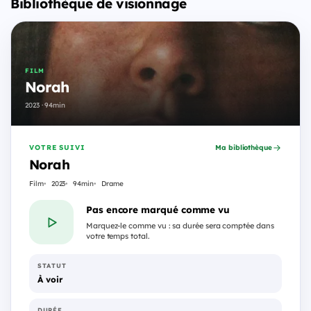
Bibliothèque de visionnage
FILM
Norah
2023 · 94min
VOTRE SUIVI
Ma bibliothèque
Norah
Film
2023
94min
Drame
Pas encore marqué comme vu
Marquez-le comme vu : sa durée sera comptée dans
votre temps total.
STATUT
À voir
DURÉE