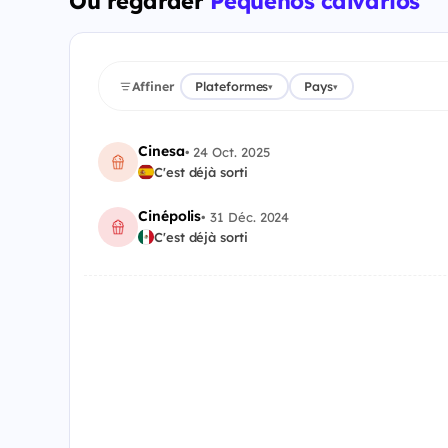
Où regarder
Pequeños calvarios
Affiner
Plateformes
Pays
▾
▾
Cinesa
•
24 Oct. 2025
C'est déjà sorti
Cinépolis
•
31 Déc. 2024
C'est déjà sorti