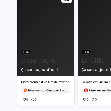
Film
Film
Cisza nocna
La Gifle
Ça sort aujourd'hui !
Ça sort aujourd'h
Cisza nocna est un film de mystère.
La Gifle est un film 
Réserver sur Cinesa et 5 autres
0
0
0
0