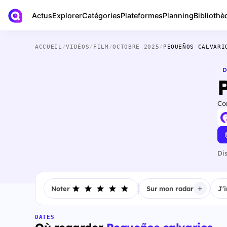
Actus
Bibliothè
Explorer
Catégories
Plateformes
Planning
ACCUEIL
/
VIDÉOS
/
FILM
/
OCTOBRE 2025
/
PEQUEÑOS CALVARI
D
Co
Di
Noter
Sur mon radar
J'
DATES