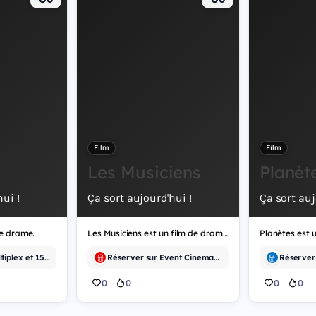
Film
Film
Les Musiciens
Planèt
ui !
Ça sort aujourd'hui !
Ça sort auj
de drame.
Les Musiciens est un film de drame.
Planètes est u
Réserver sur Multiplex et 15 autres
Réserver sur Event Cinemas et 9 autres
0
0
0
0