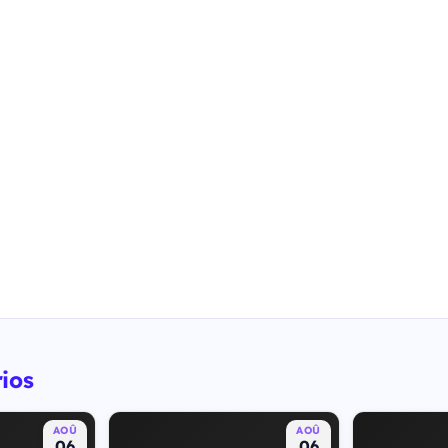
ios
AOÛ
AOÛ
06
06