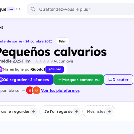
que
new
OS
ate de sortie · 24 octobre 2025
Film
Pequeños calvarios
médie
2025
Film
Aucun avis
Mis en ligne par
Quodat
Suivre
Où regarder · 2 séances
Marquer comme vu
Discuter
sponible sur —
Voir les plateformes
irais le regarder
Je l'ai regardé
Mes listes