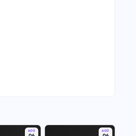
AOÛ
AOÛ
06
06