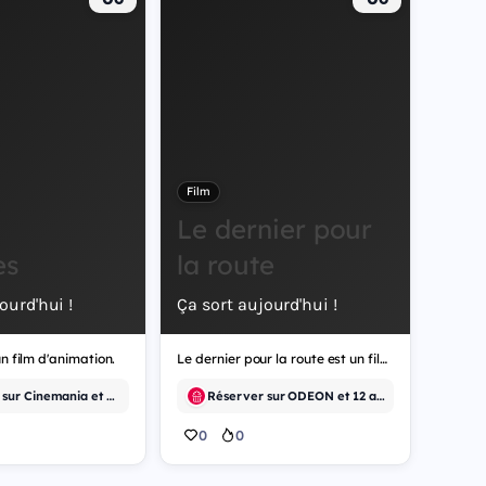
Film
Le dernier pour
es
la route
ourd'hui !
Ça sort aujourd'hui !
n film d'animation.
Le dernier pour la route est un film de comédie.
Réserver sur Cinemania et 12 autres
Réserver sur ODEON et 12 autres
0
0