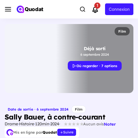
1
Quodat
Connexion
Film
Déjà sorti
6 septembre 2024
Où regarder · 7 options
Date de sortie · 6 septembre 2024
Film
Sally Bauer, à contre-courant
Drame
Histoire
120min
2024
Noter
Aucun avis
Mis en ligne par
Quodat
Suivre