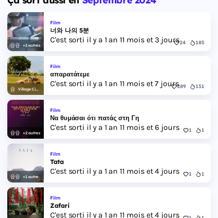
Film
너와 나의 5분
C'est sorti il y a 1 an 11 mois et 3 jours
24
185
+2 autres
Film
απαρατάτεμε
C'est sorti il y a 1 an 11 mois et 7 jours
289
151
Village Cinemas
Film
Να θυμάσαι ότι πατάς στη Γη
C'est sorti il y a 1 an 11 mois et 6 jours
1
1
+2 autres
Film
Tata
C'est sorti il y a 1 an 11 mois et 4 jours
1
1
+1 autre
Film
Zafari
C'est sorti il y a 1 an 11 mois et 4 jours
1
1