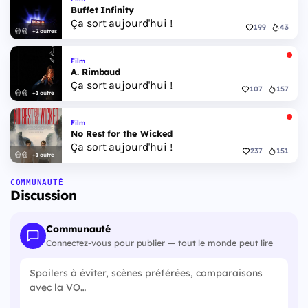
Buffet Infinity
Ça sort aujourd'hui !
199
43
+2 autres
Film
A. Rimbaud
Ça sort aujourd'hui !
107
157
+1 autre
Film
No Rest for the Wicked
Ça sort aujourd'hui !
237
151
+1 autre
COMMUNAUTÉ
Discussion
Communauté
Connectez-vous pour publier — tout le monde peut lire