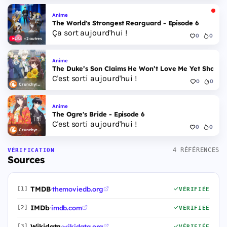
Anime
The World's Strongest Rearguard - Episode 6
Ça sort aujourd'hui !
0
0
+2 autres
Anime
The Duke’s Son Claims He Won’t Love Me Yet Showers
C'est sorti aujourd'hui !
0
0
Crunchyroll
Anime
The Ogre's Bride - Episode 6
C'est sorti aujourd'hui !
0
0
Crunchyroll
4 RÉFÉRENCES
VÉRIFICATION
Sources
TMDB
·
themoviedb.org
[1]
VÉRIFIÉE
IMDb
·
imdb.com
[2]
VÉRIFIÉE
Wikidata
·
wikidata.org
[3]
VÉRIFIÉE