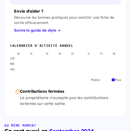
Envie d'aider ?
Découvre les bonnes pratiques pour enrichir une fiche de
sortie efficacement.
Suivre le guide de style →
CALENDRIER D'ACTIVITÉ ANNUEL
AOÛT
SEPT.
OCT.
NOV.
DÉC.
JANV.
FÉVR.
MARS
A
LUN
MER
VEN
Moins
Plus
Contributions fermées
Le propriétaire n'accepte pas les contributions
externes sur cette sortie.
AU MÊME MOMENT
Ça sort aussi en
Septembre 2024