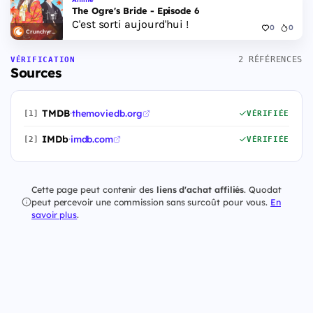
The Ogre's Bride - Episode 6
C'est sorti aujourd'hui !
0
0
Crunchyroll
2 RÉFÉRENCES
VÉRIFICATION
Sources
TMDB
·
themoviedb.org
[1]
VÉRIFIÉE
IMDb
·
imdb.com
[2]
VÉRIFIÉE
Cette page peut contenir des
liens d'achat affiliés
. Quodat
peut percevoir une commission sans surcoût pour vous.
En
savoir plus
.