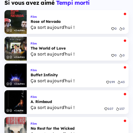
Si vous avez aimé
Tempi morti
Film
Rose of Nevada
Ça sort aujourd'hui !
0
0
+2 autres
Film
The World of Love
Ça sort aujourd'hui !
0
0
+2 autres
Film
Buffet Infinity
Ça sort aujourd'hui !
199
43
+2 autres
Film
A. Rimbaud
Ça sort aujourd'hui !
107
157
+1 autre
Film
No Rest for the Wicked