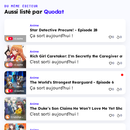
DU MÊME ÉDITEUR
Aussi listé par
Quodat
Anime
Star Detective Precure! - Episode 28
Ça sort aujourd'hui !
0
0
+1 autre
Anime
Rich Girl Caretaker: I'm Secretly the Caregiver of the
C'est sorti aujourd'hui !
0
0
+1 autre
Anime
The World's Strongest Rearguard - Episode 6
Ça sort aujourd'hui !
0
0
+2 autres
Anime
The Duke’s Son Claims He Won’t Love Me Yet Showers
C'est sorti aujourd'hui !
0
0
Crunchyroll
Anime