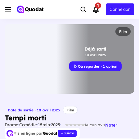
1
Quodat
Connexion
Film
Déjà sorti
10 avril 2025
Où regarder · 1 option
Date de sortie · 10 avril 2025
Film
Tempi morti
Drame
Comédie
15min
2025
Noter
Aucun avis
Mis en ligne par
Quodat
Suivre