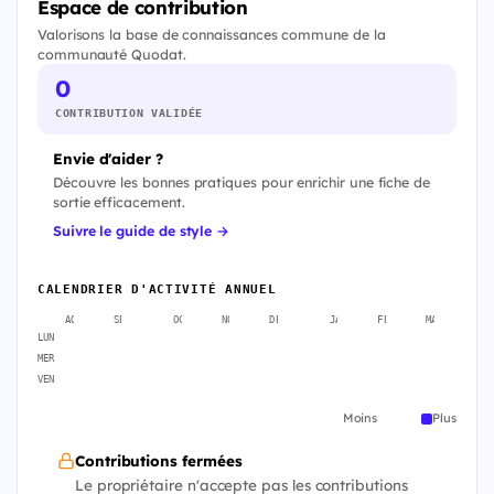
Espace de contribution
Valorisons la base de connaissances commune de la
communauté Quodat.
0
CONTRIBUTION VALIDÉE
Envie d'aider ?
Découvre les bonnes pratiques pour enrichir une fiche de
sortie efficacement.
Suivre le guide de style →
CALENDRIER D'ACTIVITÉ ANNUEL
AOÛT
SEPT.
OCT.
NOV.
DÉC.
JANV.
FÉVR.
MARS
A
LUN
MER
VEN
Moins
Plus
Contributions fermées
Le propriétaire n'accepte pas les contributions