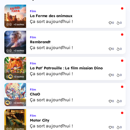
Film
La Ferme des animaux
Ça sort aujourd'hui !
0
0
+2 autres
Film
Rembrandt
Ça sort aujourd'hui !
0
0
+2 autres
Film
La Pat’ Patrouille : Le film mission Dino
Ça sort aujourd'hui !
0
0
+2 autres
Film
ChaO
Ça sort aujourd'hui !
0
0
+2 autres
Film
Motor City
Ça sort aujourd'hui !
0
0
+2 autres