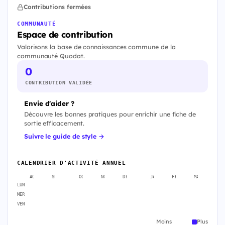
Contributions fermées
COMMUNAUTÉ
Espace de contribution
Valorisons la base de connaissances commune de la
communauté Quodat.
0
CONTRIBUTION VALIDÉE
Envie d'aider ?
Découvre les bonnes pratiques pour enrichir une fiche de
sortie efficacement.
Suivre le guide de style →
CALENDRIER D'ACTIVITÉ ANNUEL
AOÛT
SEPT.
OCT.
NOV.
DÉC.
JANV.
FÉVR.
MARS
A
LUN
MER
VEN
Moins
Plus