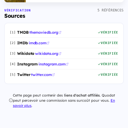
5 RÉFÉRENCES
VÉRIFICATION
Sources
TMDB
·
themoviedb.org
[1]
VÉRIFIÉE
IMDb
·
imdb.com
[2]
VÉRIFIÉE
Wikidata
·
wikidata.org
[3]
VÉRIFIÉE
Instagram
·
instagram.com
[4]
VÉRIFIÉE
Twitter
·
twitter.com
[5]
VÉRIFIÉE
Cette page peut contenir des
liens d'achat affiliés
. Quodat
peut percevoir une commission sans surcoût pour vous.
En
savoir plus
.