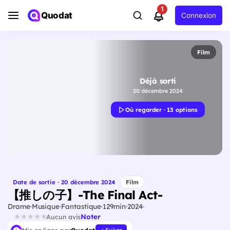
1
Quodat
Connexion
Film
Déjà sorti
20 décembre 2024
Où regarder · 13 options
Date de sortie · 20 décembre 2024
Film
【推しの子】-The Final Act-
Drame
Musique
Fantastique
129min
2024
Noter
Aucun avis