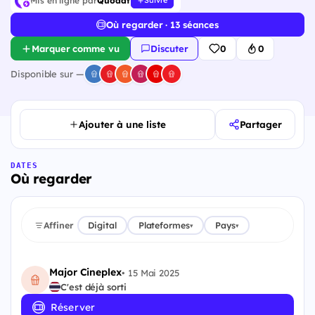
Mis en ligne par
Quodat
Suivre
Où regarder · 13 séances
Marquer comme vu
Discuter
0
0
Disponible sur —
Ajouter à une liste
Partager
DATES
Où regarder
Affiner
Digital
Plateformes
Pays
▾
▾
Major Cineplex
•
15 Mai 2025
C'est déjà sorti
Réserver