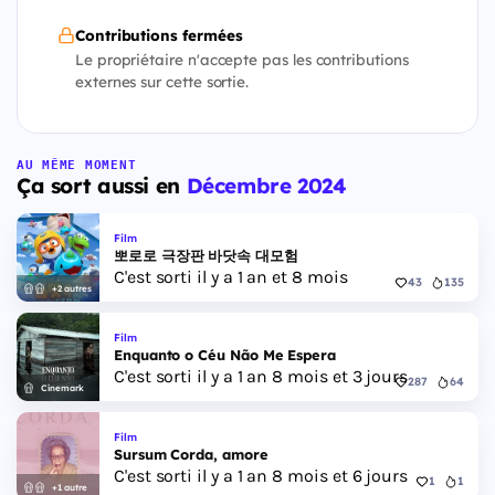
Contributions fermées
Le propriétaire n'accepte pas les contributions
externes sur cette sortie.
AU MÊME MOMENT
Ça sort aussi en
Décembre 2024
Film
뽀로로 극장판 바닷속 대모험
C'est sorti il y a 1 an et 8 mois
43
135
+2 autres
Film
Enquanto o Céu Não Me Espera
C'est sorti il y a 1 an 8 mois et 3 jours
287
64
Cinemark
Film
Sursum Corda, amore
C'est sorti il y a 1 an 8 mois et 6 jours
1
1
+1 autre