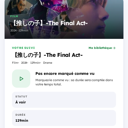
FILM
【推しの子】-The Final Act-
2024 · 129min
VOTRE SUIVI
Ma bibliothèque
【推しの子】-The Final Act-
Film
2024
129min
Drame
Pas encore marqué comme vu
Marquez-le comme vu : sa durée sera comptée dans
votre temps total.
STATUT
À voir
DURÉE
129min