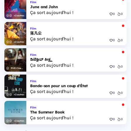
Film
June and John
Ça sort aujourd'hui !
0
0
+2 autres
Film
落凡尘
Ça sort aujourd'hui !
0
0
+2 autres
Film
ಡಿಟೆಕ್ವೀವ್ ತೀಕ್ಷ್ಣ
Ça sort aujourd'hui !
0
0
PVR Cinemas
Film
Bande-son pour un coup d'État
Ça sort aujourd'hui !
0
0
+2 autres
Film
The Summer Book
Ça sort aujourd'hui !
0
0
+2 autres