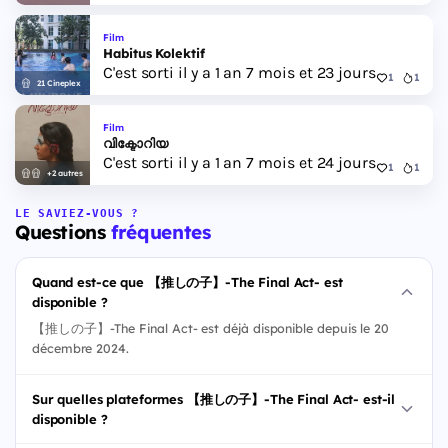
Film
Habitus Kolektif
C'est sorti il y a 1 an 7 mois et 23 jours
1
1
21 Cineplex
Film
വിക്ടോറിയ
C'est sorti il y a 1 an 7 mois et 24 jours
1
1
+2 autres
LE SAVIEZ-VOUS ?
Questions
fréquentes
Quand est-ce que 【推しの子】-The Final Act- est
disponible ?
【推しの子】-The Final Act- est déjà disponible depuis le 20
décembre 2024.
Sur quelles plateformes 【推しの子】-The Final Act- est-il
disponible ?