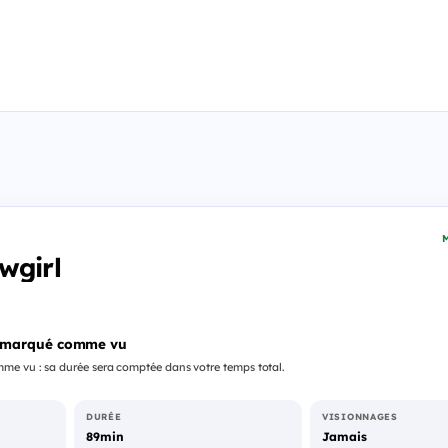
M
wgirl
 marqué comme vu
me vu : sa durée sera comptée dans votre temps total.
DURÉE
VISIONNAGES
89min
Jamais