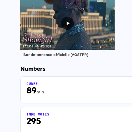
Bande-annonce officielle [VOSTFR]
Numbers
DURÉE
89
min
TMDB VOTES
295