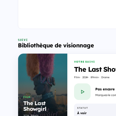
SUIVI
Bibliothèque de visionnage
VOTRE SUIVI
The Last Sho
Film
2024
89min
Drame
Pas encore
Marquez-le com
FILM
The Last
Showgirl
STATUT
À voir
2024 · 89min