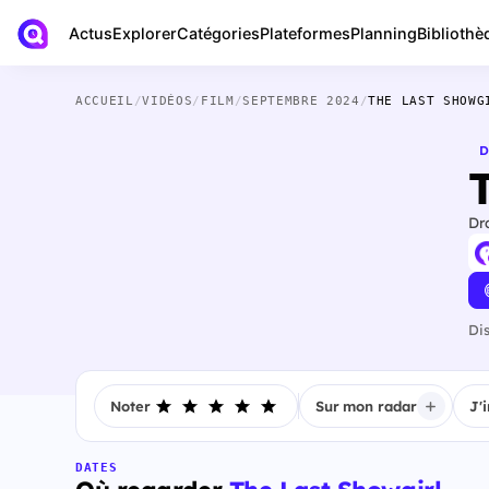
Actus
Bibliothè
Explorer
Catégories
Plateformes
Planning
ACCUEIL
/
VIDÉOS
/
FILM
/
SEPTEMBRE 2024
/
THE LAST SHOWG
D
Dr
Di
Noter
Sur mon radar
J'
DATES