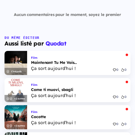
Aucun commentaires pour le moment, soyez le premier
DU MÊME ÉDITEUR
Aussi listé par
Quodat
Film
Maintenant Tu Me Vois...
Ça sort aujourd'hui !
0
0
Cinépolis
Film
Come ti muovi, sbagli
Ça sort aujourd'hui !
0
0
+2 autres
Film
Cocotte
Ça sort aujourd'hui !
0
0
+2 autres