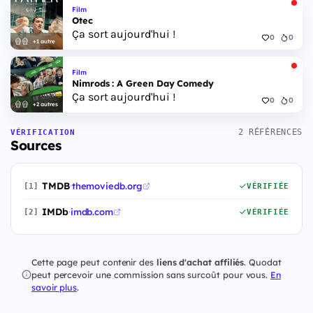
Film
Otec
Ça sort aujourd'hui !
0
0
+1 autre
Film
Nimrods : A Green Day Comedy
Ça sort aujourd'hui !
0
0
+2 autres
2 RÉFÉRENCES
VÉRIFICATION
Sources
TMDB
·
themoviedb.org
[1]
VÉRIFIÉE
IMDb
·
imdb.com
[2]
VÉRIFIÉE
Cette page peut contenir des
liens d'achat affiliés
. Quodat
peut percevoir une commission sans surcoût pour vous.
En
savoir plus
.