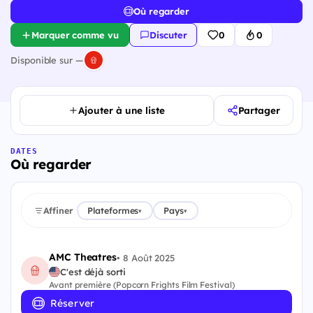
Où regarder
Marquer comme vu
Discuter
0
0
Disponible sur —
Ajouter à une liste
Partager
DATES
Où regarder
Affiner
Plateformes
Pays
▾
▾
AMC Theatres
•
8 Août 2025
C'est déjà sorti
Avant première (Popcorn Frights Film Festival)
Réserver