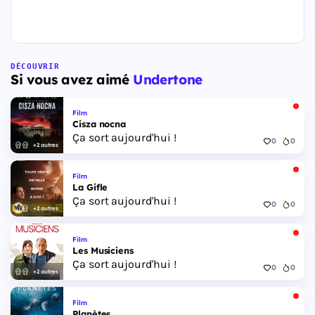
DÉCOUVRIR
Si vous avez aimé
Undertone
Film
Cisza nocna
Ça sort aujourd'hui !
0
0
+2 autres
Film
La Gifle
Ça sort aujourd'hui !
0
0
+2 autres
Film
Les Musiciens
Ça sort aujourd'hui !
0
0
+2 autres
Film
Planètes