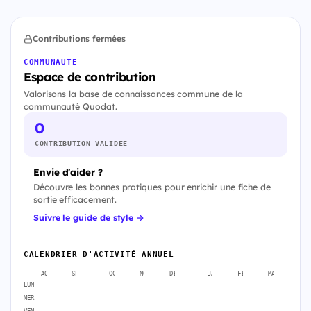
Contributions fermées
COMMUNAUTÉ
Espace de contribution
Valorisons la base de connaissances commune de la
communauté Quodat.
0
CONTRIBUTION VALIDÉE
Envie d'aider ?
Découvre les bonnes pratiques pour enrichir une fiche de
sortie efficacement.
Suivre le guide de style →
CALENDRIER D'ACTIVITÉ ANNUEL
AOÛT
SEPT.
OCT.
NOV.
DÉC.
JANV.
FÉVR.
MARS
A
LUN
MER