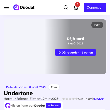
1
Quodat
Connexion
Film
Déjà sorti
8 août 2025
Où regarder · 1 option
Date de sortie · 8 août 2025
Film
Undertone
Horreur
Science-Fiction
12min
2025
Noter
Aucun avis
Mis en ligne par
Quodat
Suivre