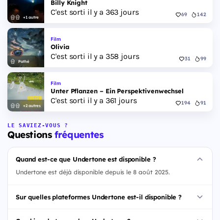
Billy Knight
C'est sorti il y a 363 jours
69
142
+1 autre
Film
Olivia
C'est sorti il y a 358 jours
31
99
Pathé
Film
Unter Pflanzen – Ein Perspektivenwechsel
C'est sorti il y a 361 jours
194
91
+2 autres
LE SAVIEZ-VOUS ?
Questions
fréquentes
Quand est-ce que Undertone est disponible ?
Undertone est déjà disponible depuis le 8 août 2025.
Sur quelles plateformes Undertone est-il disponible ?