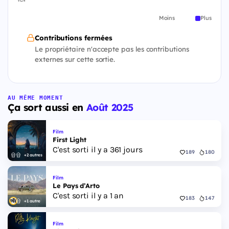
VEN
Moins
Plus
Contributions fermées
Le propriétaire n'accepte pas les contributions
externes sur cette sortie.
AU MÊME MOMENT
Ça sort aussi en
Août 2025
Film
First Light
C'est sorti il y a 361 jours
189
180
+2 autres
Film
Le Pays d’Arto
C'est sorti il y a 1 an
183
147
+1 autre
Film