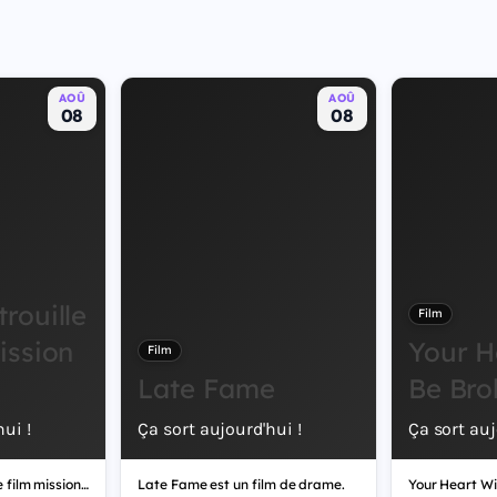
AOÛ
AOÛ
08
08
trouille
Film
mission
Your H
Film
Late Fame
Be Bro
ui !
Ça sort aujourd'hui !
Ça sort auj
La Pat’ Patrouille : Le film mission Dino est un film d'aventure.
Late Fame est un film de drame.