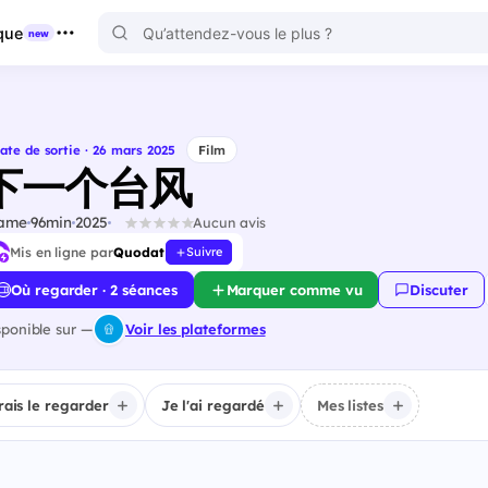
que
new
ate de sortie · 26 mars 2025
Film
下一个台风
ame
96min
2025
Aucun avis
Mis en ligne par
Quodat
Suivre
Où regarder · 2 séances
Marquer comme vu
Discuter
sponible sur —
Voir les plateformes
irais le regarder
Je l'ai regardé
Mes listes