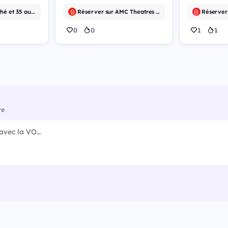
Réserver sur Pathé et 35 autres
Réserver sur AMC Theatres et 20 autres
0
0
1
1
re