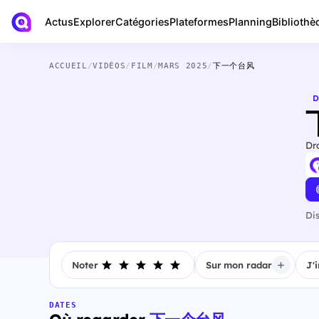
Actus
Bibliothè
Explorer
Catégories
Plateformes
Planning
ACCUEIL
/
VIDÉOS
/
FILM
/
MARS 2025
/
下一个台风
D
Dr
Di
Noter
Sur mon radar
J'
DATES