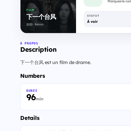
Marquez-le com
FILM
下一个台风
STATUT
À voir
2025 · 96min
À PROPOS
Description
下一个台风 est un film de drame.
Numbers
DURÉE
96
min
Details