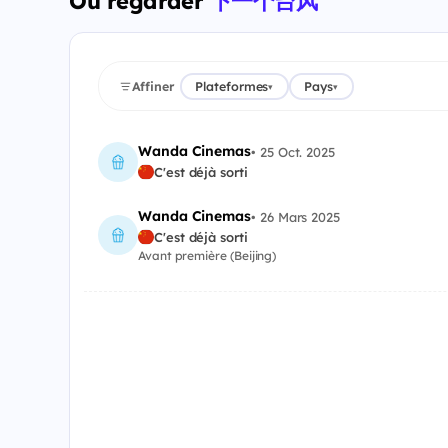
Où regarder
下一个台风
Affiner
Plateformes
Pays
▾
▾
Wanda Cinemas
•
25 Oct. 2025
C'est déjà sorti
Wanda Cinemas
•
26 Mars 2025
C'est déjà sorti
Avant première (Beijing)