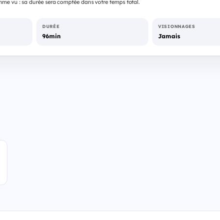
me vu : sa durée sera comptée dans votre temps total.
DURÉE
VISIONNAGES
96min
Jamais