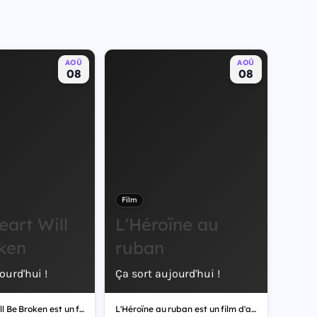
AOÛ
AOÛ
08
08
Film
eart Will
L'Héroïne au
ken
ruban
ourd'hui !
Ça sort aujourd'hui !
Your Heart Will Be Broken est un film de romance.
L'Héroïne au ruban est un film d'animation.