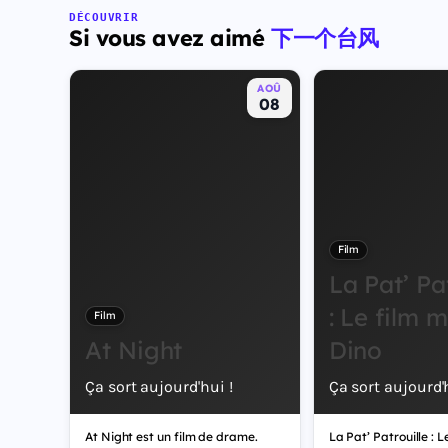
DÉCOUVRIR
Si vous avez aimé
下一个台风
AOÛ
08
Film
La Pat’ Pa
: Le film 
Film
At Night
Dino
Ça sort aujourd'hui !
Ça sort aujourd'h
At Night est un film de drame.