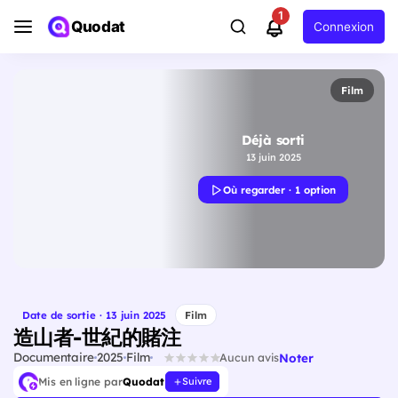
1
Quodat
Connexion
Film
Déjà sorti
13 juin 2025
Où regarder · 1 option
Date de sortie · 13 juin 2025
Film
造山者-世紀的賭注
Documentaire
2025
Film
Noter
Aucun avis
Mis en ligne par
Quodat
Suivre