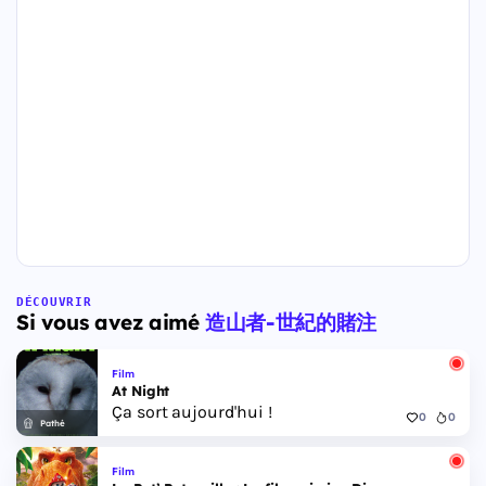
DÉCOUVRIR
Si vous avez aimé
造山者-世紀的賭注
Film
At Night
Ça sort aujourd'hui !
0
0
Pathé
Film