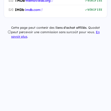
TMDB
·
themoviedb.org
[1]
VÉRIFIÉE
IMDb
·
imdb.com
[2]
VÉRIFIÉE
Cette page peut contenir des
liens d'achat affiliés
. Quodat
peut percevoir une commission sans surcoût pour vous.
En
savoir plus
.