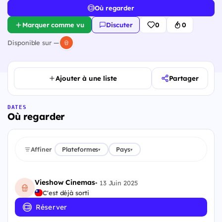
Où regarder
Marquer comme vu
Discuter
0
0
Disponible sur —
Ajouter à une liste
Partager
DATES
Où regarder
Affiner
Plateformes
Pays
▾
▾
Vieshow Cinemas
•
13 Juin 2025
C'est déjà sorti
Réserver