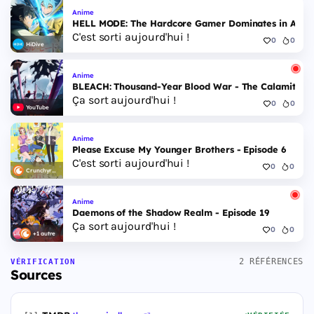
Anime
HELL MODE: The Hardcore Gamer Dominates in Anothe
C'est sorti aujourd'hui !
0
0
HiDive
Anime
BLEACH: Thousand-Year Blood War - The Calamity - 
Ça sort aujourd'hui !
0
0
YouTube
Anime
Please Excuse My Younger Brothers - Episode 6
C'est sorti aujourd'hui !
0
0
Crunchyroll
Anime
Daemons of the Shadow Realm - Episode 19
Ça sort aujourd'hui !
0
0
+1 autre
2 RÉFÉRENCES
VÉRIFICATION
Sources