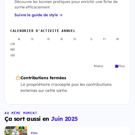
Découvre les bonnes pratiques pour enrichir une fiche de
sortie efficacement.
Suivre le guide de style →
CALENDRIER D'ACTIVITÉ ANNUEL
AOÛT
SEPT.
OCT.
NOV.
DÉC.
JANV.
FÉVR.
MARS
A
LUN
MER
VEN
Moins
Plus
Contributions fermées
Le propriétaire n'accepte pas les contributions
externes sur cette sortie.
AU MÊME MOMENT
Ça sort aussi en
Juin 2025
Film