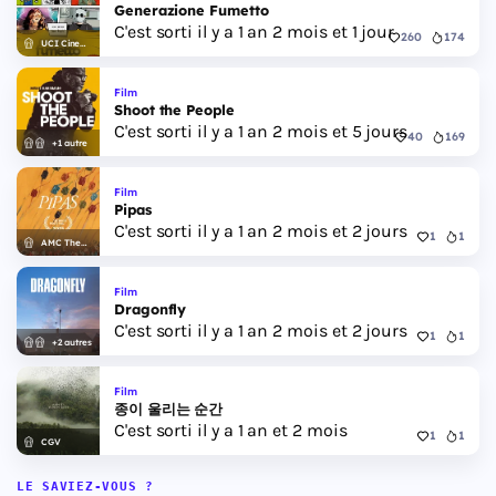
Generazione Fumetto
C'est sorti il y a 1 an 2 mois et 1 jour
260
174
UCI Cinemas
Film
Shoot the People
C'est sorti il y a 1 an 2 mois et 5 jours
40
169
+1 autre
Film
Pipas
C'est sorti il y a 1 an 2 mois et 2 jours
1
1
AMC Theatres
Film
Dragonfly
C'est sorti il y a 1 an 2 mois et 2 jours
1
1
+2 autres
Film
종이 울리는 순간
C'est sorti il y a 1 an et 2 mois
1
1
CGV
LE SAVIEZ-VOUS ?