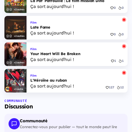
La Pat’ Patrouille : Le film mission Dino
Ça sort aujourd'hui !
0
0
+2 autres
Film
Late Fame
Ça sort aujourd'hui !
0
0
+2 autres
Film
Your Heart Will Be Broken
Ça sort aujourd'hui !
1
1
+2 autres
Film
L'Héroïne au ruban
Ça sort aujourd'hui !
127
12
+1 autre
COMMUNAUTÉ
Discussion
Communauté
Connectez-vous pour publier — tout le monde peut lire