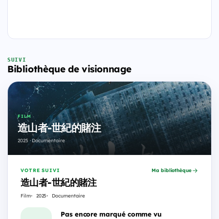
SUIVI
Bibliothèque de visionnage
FILM
造山者-世紀的賭注
2025 · Documentaire
VOTRE SUIVI
Ma bibliothèque
造山者-世紀的賭注
Film
2025
Documentaire
Pas encore marqué comme vu