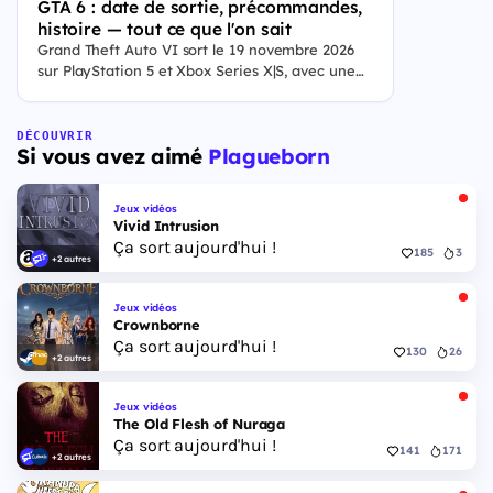
GTA 6 : date de sortie, précommandes,
histoire — tout ce que l'on sait
Grand Theft Auto VI sort le 19 novembre 2026
sur PlayStation 5 et Xbox Series X|S, avec une
ouverture des précommandes le 25 juin 2026. Le
jeu se déroule à Leonida, État fictif inspiré de la
Floride, et sa ville Vice City. Il met en scène
DÉCOUVRIR
Si vous avez aimé
Plagueborn
pour la première fois un duo de protagonistes
jouables, Jason et Lucia, cette dernière étant la
première héroïne jouable d'un GTA principal.
Jeux vidéos
Vivid Intrusion
Ça sort aujourd'hui !
185
3
+2 autres
Jeux vidéos
Crownborne
Ça sort aujourd'hui !
130
26
+2 autres
Jeux vidéos
The Old Flesh of Nuraga
Ça sort aujourd'hui !
141
171
+2 autres