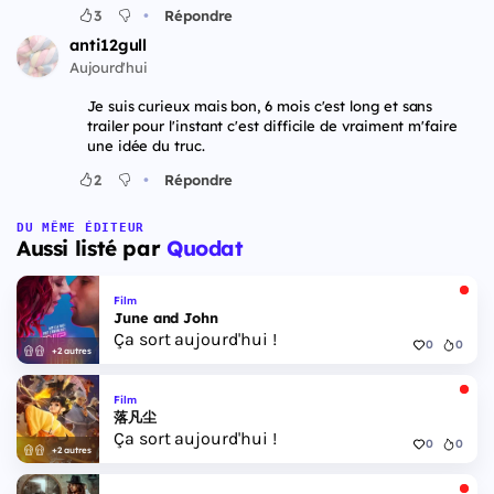
•
3
Répondre
anti12gull
Aujourd'hui
Je suis curieux mais bon, 6 mois c'est long et sans
trailer pour l'instant c'est difficile de vraiment m'faire
une idée du truc.
•
2
Répondre
DU MÊME ÉDITEUR
Aussi listé par
Quodat
Film
June and John
Ça sort aujourd'hui !
0
0
+2 autres
Film
落凡尘
Ça sort aujourd'hui !
0
0
+2 autres