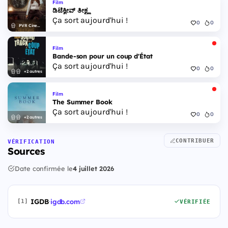
Film
ಡಿಟೆಕ್ವೀವ್ ತೀಕ್ಷ್ಣ
Ça sort aujourd'hui !
0
0
PVR Cinemas
Film
Bande-son pour un coup d'État
Ça sort aujourd'hui !
0
0
+2 autres
Film
The Summer Book
Ça sort aujourd'hui !
0
0
+2 autres
CONTRIBUER
VÉRIFICATION
Sources
Date confirmée le
4 juillet 2026
IGDB
·
igdb.com
[1]
VÉRIFIÉE