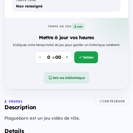
TEMPS JOUÉ
Non renseigné
À voir
TEMPS DE JEU
Mettre à jour vos heures
Indiquez votre temps total de jeu pour garder un historique cohérent.
Valider
h
Voir ma bibliothèque
CONTRIBUER
À PROPOS
Description
Plagueborn est un jeu vidéo de rôle.
Details