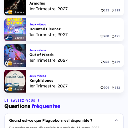
Armatus
1er Trimestre, 2027
123
195
+2 autres
Jeux vidéos
Haunted Cleaner
1er Trimestre, 2027
280
191
+2 autres
Jeux vidéos
Out of Words
1er Trimestre, 2027
275
189
+2 autres
Jeux vidéos
Knightstones
1er Trimestre, 2027
206
182
+2 autres
LE SAVIEZ-VOUS ?
Questions
fréquentes
Quand est-ce que Plagueborn est disponible ?
Plagueborn sera disponible à partir du 31 mars 2027.