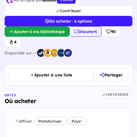
Mis en ligne par
Quodat
Suivre
Contribuer
Où acheter · 6 options
Ajouter à ma bibliothèque
Discuter
·
4
90
4
Disponible sur —
Ajouter à une liste
Partager
CONTRIBUER
DATES
Où acheter
Affiner
Plateformes
Pays
▾
▾