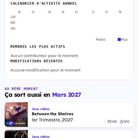
CALENDRIER D'ACTIVITÉ ANNUEL
AOÛT
SEPT.
OCT.
NOV.
DÉC.
JANV.
FÉVR.
MARS
A
LUN
MER
VEN
Moins
Plus
MEMBRES LES PLUS ACTIFS
Aucun contributeur pour le moment.
MODIFICATIONS RÉCENTES
Aucune modification pour le moment.
AU MÊME MOMENT
Ça sort aussi en
Mars 2027
Jeux vidéos
Between the Shelves
1er Trimestre, 2027
180
200
+2 autres
Jeux vidéos