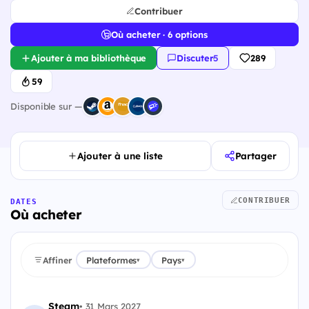
Contribuer
Où acheter · 6 options
Ajouter à ma bibliothèque
Discuter
·
5
289
59
Disponible sur —
Ajouter à une liste
Partager
CONTRIBUER
DATES
Où acheter
Affiner
Plateformes
Pays
▾
▾
Steam
•
31 Mars 2027