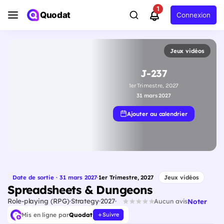
1
Quodat
Connexion
Jeux vidéos
J-237
1er Trimestre, 2027
31 mars 2027
Ajouter au calendrier
Date de sortie · 31 mars 2027
·
1er Trimestre, 2027
Jeux vidéos
Spreadsheets & Dungeons
Role-playing (RPG)
Strategy
2027
Noter
Aucun avis
Mis en ligne par
Quodat
Suivre