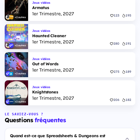
Jeux vidéos
Armatus
1er Trimestre, 2027
123
195
+2 autres
Jeux vidéos
Haunted Cleaner
1er Trimestre, 2027
280
191
+2 autres
Jeux vidéos
Out of Words
1er Trimestre, 2027
275
189
+2 autres
Jeux vidéos
Knightstones
1er Trimestre, 2027
206
182
+2 autres
LE SAVIEZ-VOUS ?
Questions
fréquentes
Quand est-ce que Spreadsheets & Dungeons est