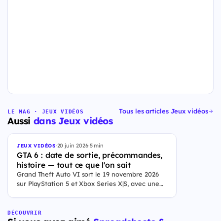
Tous les articles Jeux vidéos
LE MAG · JEUX VIDÉOS
Aussi
dans Jeux vidéos
·
20 juin 2026
·
5 min
JEUX VIDÉOS
GTA 6 : date de sortie, précommandes,
histoire — tout ce que l'on sait
Grand Theft Auto VI sort le 19 novembre 2026
sur PlayStation 5 et Xbox Series X|S, avec une
ouverture des précommandes le 25 juin 2026. Le
jeu se déroule à Leonida, État fictif inspiré de la
Floride, et sa ville Vice City. Il met en scène
DÉCOUVRIR