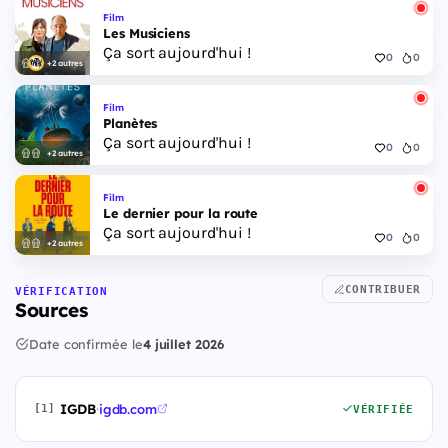
Film
Les Musiciens
Ça sort aujourd'hui !
0
0
+2 autres
Film
Planètes
Ça sort aujourd'hui !
0
0
+2 autres
Film
Le dernier pour la route
Ça sort aujourd'hui !
0
0
+2 autres
CONTRIBUER
VÉRIFICATION
Sources
Date confirmée le
4 juillet 2026
IGDB
·
igdb.com
[1]
VÉRIFIÉE