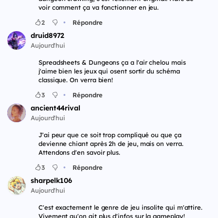
voir comment ça va fonctionner en jeu.
•
2
Répondre
druid8972
Aujourd'hui
Spreadsheets & Dungeons ça a l'air chelou mais
j'aime bien les jeux qui osent sortir du schéma
classique. On verra bien!
•
3
Répondre
ancient44rival
Aujourd'hui
J'ai peur que ce soit trop compliqué ou que ça
devienne chiant après 2h de jeu, mais on verra.
Attendons d'en savoir plus.
•
3
Répondre
sharpelk106
Aujourd'hui
C'est exactement le genre de jeu insolite qui m'attire.
Vivement qu'on ait plus d'infos sur la gameplay!