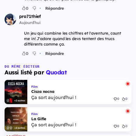
•
0
Répondre
pro71thief
Aujourd'hui
Un jeu qui combine les chiffres et l'aventure, count
me in! J'adore quand les devs tentent des trucs
différents comme ça.
•
0
Répondre
DU MÊME ÉDITEUR
Aussi listé par
Quodat
Film
Cisza nocna
Ça sort aujourd'hui !
0
0
+2 autres
Film
La Gifle
Ça sort aujourd'hui !
0
0
+2 autres