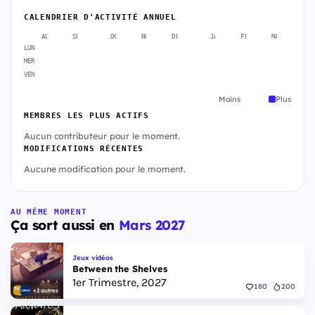
CALENDRIER D'ACTIVITÉ ANNUEL
AOÛT
SEPT.
OCT.
NOV.
DÉC.
JANV.
FÉVR.
MARS
A
LUN
MER
VEN
Moins
Plus
MEMBRES LES PLUS ACTIFS
Aucun contributeur pour le moment.
MODIFICATIONS RÉCENTES
Aucune modification pour le moment.
AU MÊME MOMENT
Ça sort aussi en
Mars 2027
Jeux vidéos
Between the Shelves
1er Trimestre, 2027
180
200
+2 autres