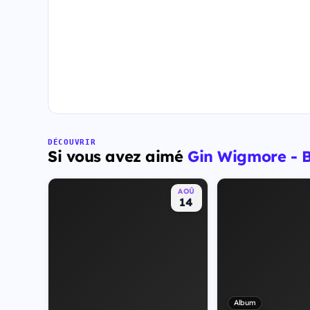
DÉCOUVRIR
Si vous avez aimé
Gin Wigmore - B
AOÛ
14
Album