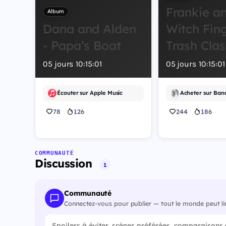
Frankie a
Album
Dana and Alden
Witch Fing
- Papa’s Boat
Trash Clas
05
jours
10
:
15
:
00
05
jours
10
:
15
:
0
Écouter sur Apple Music
Acheter sur Ba
78
126
244
186
COMMUNAUTÉ
Discussion
1
Communauté
Connectez-vous pour publier — tout le monde peut li