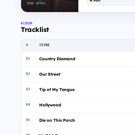
À voir
2026 · 22 min
ALBUM
Tracklist
#
TITRE
Country Diamond
01
Our Street
02
Tip of My Tongue
03
Hollywood
04
Die on This Porch
05