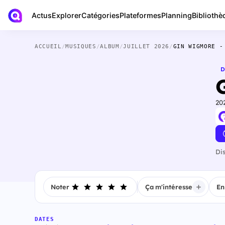
Actus
Bibliothè
Explorer
Catégories
Plateformes
Planning
ACCUEIL
/
MUSIQUES
/
ALBUM
/
JUILLET 2026
/
GIN WIGMORE -
D
20
Di
Noter
Ça m'intéresse
En
DATES