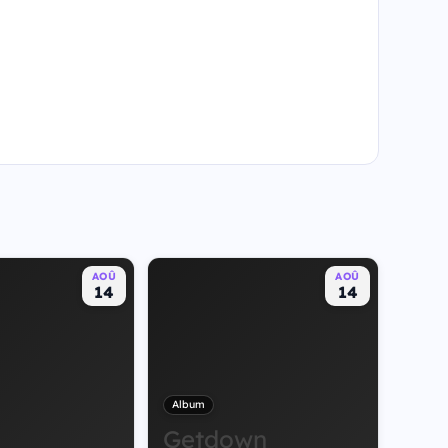
AOÛ
AOÛ
14
14
Album
Getdown