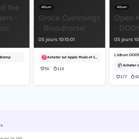
nd the
Album
Album
ers -
Grace Cummings
Open M
sic
- Bloodhorse!
- DOO
0
05
jours
10
:
15
:
00
05
jours
1
ndcamp
Acheter sur Apple Music et 1 autre
30
115
177
3
re