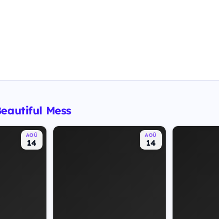
eautiful Mess
AOÛ
AOÛ
14
14