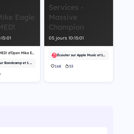
Services -
ike Eagle
Massive
MED!
Champion
0
:
15
:
00
05
jours
10
:
15
:
00
L'album DOOMED! d'Open Mike Eagle sort le 14 août 2026 en version mondiale. Le projet sera accessible via Bandcamp à l'achat et en écoute sur Tidal, offrant aux auditeurs plusieurs points d'accès à cette nouvelle création musicale. Cette sortie intervient dans un contexte où les artistes indépendants diversifient leurs canaux de distribution. Bandcamp demeure une plateforme privilégiée pour les musiciens souhaitant conserver une relation directe avec leur audience, tandis que Tidal propose un accès en streaming pour les abonnés. La disponibilité mondiale du titre signale une ambition de diffusion large, sans restriction géographique. Le choix de ces deux plateformes reflète une stratégie de distribution hybride : vente directe d'un côté, accès par abonnement de l'autre. Cette approche permet de toucher à la fois les collectionneurs et les auditeurs occasionnels. L'absence de restriction territoriale facilite l'accès pour les fans dans tous les pays. Les détails techniques de l'album, son format (numérique ou physique), sa durée totale et la composition de la tracklist ne sont pas encore précisés à ce stade. Les auditeurs intéressés peuvent d'ores et déjà marquer la date du 14 août 2026 pour cette nouvelle sortie.
Écouter sur Apple Music et 1 autre
Acheter sur Bandcamp et 1 autre
168
53
0