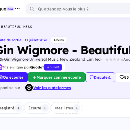
que
new
 BEAUTIFUL MESS
ate de sortie · 17 juillet 2026
Album
Gin Wigmore - Beautifu
26
Gin Wigmore
Universal Music New Zealand Limited
Auc
Mis en ligne par
Quodat
Suivre
Où écouter
Marquer comme écouté
Discuter
·
1
85
sponible sur —
Voir les plateformes
registré
Écouté
Mes listes