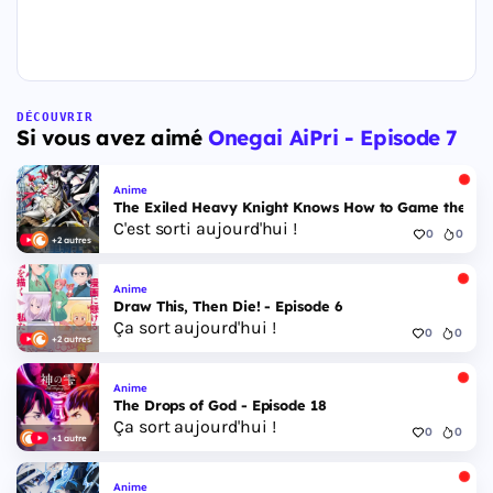
DÉCOUVRIR
Si vous avez aimé
Onegai AiPri - Episode 7
Anime
The Exiled Heavy Knight Knows How to Game the Sys
C'est sorti aujourd'hui !
0
0
+2 autres
Anime
Draw This, Then Die! - Episode 6
Ça sort aujourd'hui !
0
0
+2 autres
Anime
The Drops of God - Episode 18
Ça sort aujourd'hui !
0
0
+1 autre
Anime