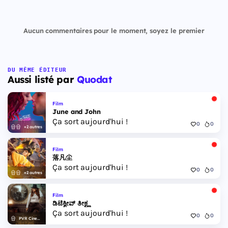
Aucun commentaires pour le moment, soyez le premier
DU MÊME ÉDITEUR
Aussi listé par
Quodat
Film
June and John
Ça sort aujourd'hui !
0
0
+2 autres
Film
落凡尘
Ça sort aujourd'hui !
0
0
+2 autres
Film
ಡಿಟೆಕ್ವೀವ್ ತೀಕ್ಷ್ಣ
Ça sort aujourd'hui !
0
0
PVR Cinemas