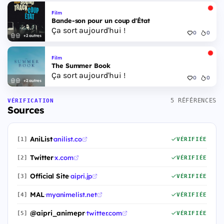
Film
Bande-son pour un coup d'État
Ça sort aujourd'hui !
0
0
+2 autres
Film
The Summer Book
Ça sort aujourd'hui !
0
0
+2 autres
5 RÉFÉRENCES
VÉRIFICATION
Sources
AniList
·
anilist.co
[1]
VÉRIFIÉE
Twitter
·
x.com
[2]
VÉRIFIÉE
Official Site
·
aipri.jp
[3]
VÉRIFIÉE
MAL
·
myanimelist.net
[4]
VÉRIFIÉE
@aipri_animepr
·
twitter.com
[5]
VÉRIFIÉE