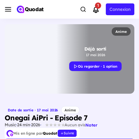
1
Quodat
Connexion
Anime
Déjà sorti
17 mai 2026
Où regarder · 1 option
Date de sortie · 17 mai 2026
Anime
Onegai AiPri - Episode 7
Music
24 min
2026
Noter
Aucun avis
Mis en ligne par
Quodat
Suivre