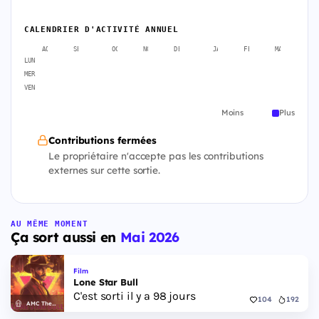
CALENDRIER D'ACTIVITÉ ANNUEL
AOÛT
SEPT.
OCT.
NOV.
DÉC.
JANV.
FÉVR.
MARS
A
LUN
MER
VEN
Moins
Plus
Contributions fermées
Le propriétaire n'accepte pas les contributions
externes sur cette sortie.
AU MÊME MOMENT
Ça sort aussi en
Mai 2026
Film
Lone Star Bull
C'est sorti il y a 98 jours
104
192
AMC Theatres