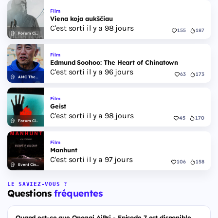
Film
Viena koja aukščiau
C'est sorti il y a 98 jours
155
187
Forum Cinemas
Film
Edmund Soohoo: The Heart of Chinatown
C'est sorti il y a 96 jours
63
173
AMC Theatres
Film
Geist
C'est sorti il y a 98 jours
45
170
Forum Cinemas
Film
Manhunt
C'est sorti il y a 97 jours
106
158
Event Cinemas
LE SAVIEZ-VOUS ?
Questions
fréquentes
Quand est-ce que Onegai AiPri - Episode 7 est disponible