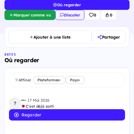
Où regarder
Marquer comme vu
Discuter
0
0
Ajouter à une liste
Partager
DATES
Où regarder
Affiner
Plateformes
Pays
▾
▾
—
•
17 Mai 2026
?
C'est déjà sorti
Regarder