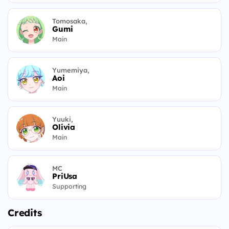
Tomosaka,
Gumi
Main
Yumemiya,
Aoi
Main
Yuuki,
Olivia
Main
MC
PriUsa
Supporting
Credits