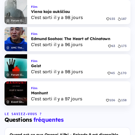
Film
Viena koja aukščiau
C'est sorti il y a 98 jours
155
187
Forum Cinemas
Film
Edmund Soohoo: The Heart of Chinatown
C'est sorti il y a 96 jours
63
173
AMC Theatres
Film
Geist
C'est sorti il y a 98 jours
45
170
Forum Cinemas
Film
Manhunt
C'est sorti il y a 97 jours
106
158
Event Cinemas
LE SAVIEZ-VOUS ?
Questions
fréquentes
Quand est-ce que Onegai AiPri - Episode 9 est disponible