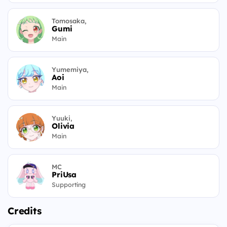
Tomosaka,
Gumi
Main
Yumemiya,
Aoi
Main
Yuuki,
Olivia
Main
MC
PriUsa
Supporting
Credits