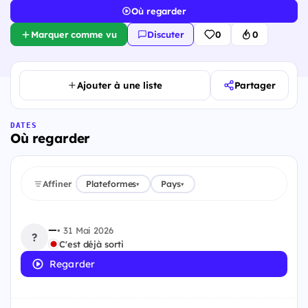
Où regarder
Marquer comme vu
Discuter
0
0
Ajouter à une liste
Partager
DATES
Où regarder
Affiner
Plateformes
Pays
▾
▾
—
•
31 Mai 2026
?
C'est déjà sorti
Regarder