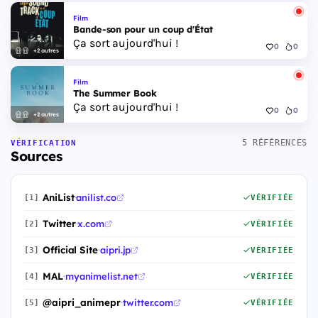
Film
Bande-son pour un coup d'État
Ça sort aujourd'hui !
0
0
+2 autres
Film
The Summer Book
Ça sort aujourd'hui !
0
0
+2 autres
5 RÉFÉRENCES
VÉRIFICATION
Sources
AniList
·
anilist.co
[1]
VÉRIFIÉE
Twitter
·
x.com
[2]
VÉRIFIÉE
Official Site
·
aipri.jp
[3]
VÉRIFIÉE
MAL
·
myanimelist.net
[4]
VÉRIFIÉE
@aipri_animepr
·
twitter.com
[5]
VÉRIFIÉE