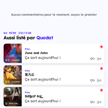
Aucun commentaires pour le moment, soyez le premier
DU MÊME ÉDITEUR
Aussi listé par
Quodat
Film
June and John
Ça sort aujourd'hui !
0
0
+2 autres
Film
落凡尘
Ça sort aujourd'hui !
0
0
+2 autres
Film
ಡಿಟೆಕ್ವೀವ್ ತೀಕ್ಷ್ಣ
Ça sort aujourd'hui !
0
0
PVR Cinemas