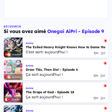
DÉCOUVRIR
Si vous avez aimé
Onegai AiPri - Episode 9
Anime
The Exiled Heavy Knight Knows How to Game the Sys
C'est sorti aujourd'hui !
0
0
+2 autres
Anime
Draw This, Then Die! - Episode 6
Ça sort aujourd'hui !
0
0
+2 autres
Anime
The Drops of God - Episode 18
Ça sort aujourd'hui !
0
0
+1 autre
Anime