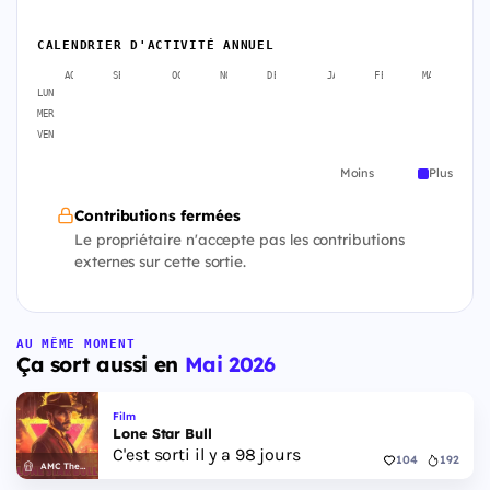
CALENDRIER D'ACTIVITÉ ANNUEL
AOÛT
SEPT.
OCT.
NOV.
DÉC.
JANV.
FÉVR.
MARS
A
LUN
MER
VEN
Moins
Plus
Contributions fermées
Le propriétaire n'accepte pas les contributions
externes sur cette sortie.
AU MÊME MOMENT
Ça sort aussi en
Mai 2026
Film
Lone Star Bull
C'est sorti il y a 98 jours
104
192
AMC Theatres