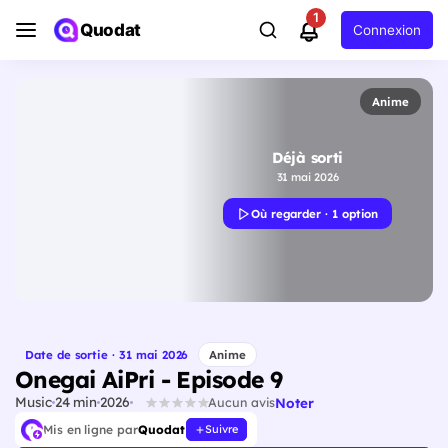
1
Quodat
Connexion
Anime
Déjà sorti
31 mai 2026
Où regarder · 1 option
Date de sortie · 31 mai 2026
Anime
Onegai AiPri - Episode 9
Music
24 min
2026
Noter
Aucun avis
Mis en ligne par
Quodat
Suivre