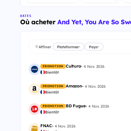
DATES
Où acheter
And Yet, You Are So Sw
Affiner
Plateformes
Pays
▾
▾
Cultura
•
4 Nov. 2026
PROMOTION
Bientôt
Amazon
•
4 Nov. 2026
PROMOTION
Bientôt
BD Fugue
•
4 Nov. 2026
PROMOTION
Bientôt
FNAC
•
4 Nov. 2026