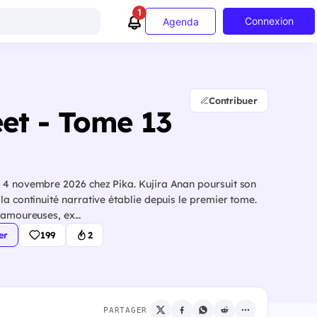
1
Connexion
Agenda
Contribuer
et - Tome 13
e 4 novembre 2026 chez Pika. Kujira Anan poursuit son
la continuité narrative établie depuis le premier tome.
s amoureuses, ex…
er
199
2
PARTAGER