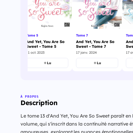
Tome 5
Tome 7
Tom
u Are So
And Yet, You Are So
And Yet, You Are So
And
me 4
Sweet - Tome 5
Sweet - Tome 7
Swe
11 oct. 2023
17 janv. 2024
17 a
u
Lu
Lu
À PROPOS
Description
Le tome 13 d'And Yet, You Are So Sweet paraît en
volume, qui s'inscrit dans la continuité narrative 
amoureuses, explorant les nuances émotionnelles