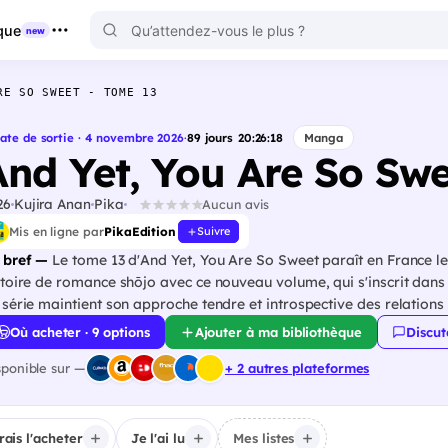
que
new
RE SO SWEET - TOME 13
ate de sortie · 4 novembre 2026
·
89
jours
20
:
26
:
17
Manga
And Yet, You Are So Swe
26
Kujira Anan
Pika
Aucun avis
Mis en ligne par
PikaEdition
Suivre
 bref —
Le tome 13 d'And Yet, You Are So Sweet paraît en France l
stoire de romance shōjo avec ce nouveau volume, qui s'inscrit dans 
 série maintient son approche tendre et introspective des relation
Où acheter · 9 options
Ajouter à ma bibliothèque
Discut
sponible sur —
+ 2 autres plateformes
irais l'acheter
Je l'ai lu
Mes listes