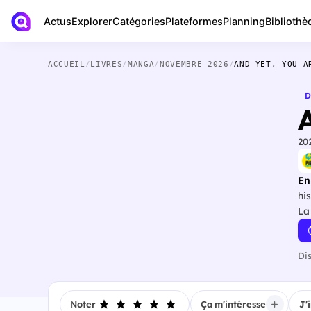
Actus
Bibliothè
Explorer
Catégories
Plateformes
Planning
ACCUEIL
/
LIVRES
/
MANGA
/
NOVEMBRE 2026
/
AND YET, YOU A
D
20
En
hi
La
Di
Noter
Ça m'intéresse
J'