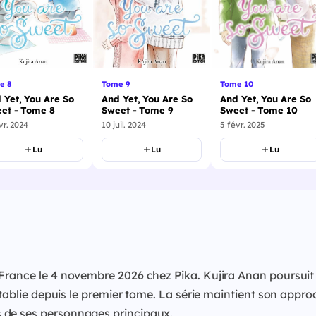
Tome 10
e 8
Tome 9
And Yet, You Are So
 Yet, You Are So
And Yet, You Are So
Sweet - Tome 10
et - Tome 8
Sweet - Tome 9
5 févr. 2025
vr. 2024
10 juil. 2024
Lu
Lu
Lu
 France le 4 novembre 2026 chez Pika. Kujira Anan poursui
établie depuis le premier tome. La série maintient son appro
 de ses personnages principaux.