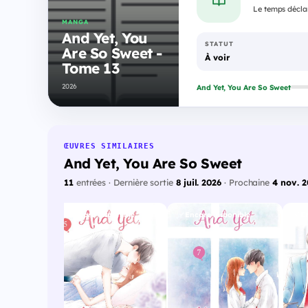
Le temps déclar
MANGA
And Yet, You
STATUT
Are So Sweet -
À voir
Tome 13
2026
And Yet, You Are So Sweet
ŒUVRES SIMILAIRES
And Yet, You Are So Sweet
11
entrées · Dernière sortie
8 juil. 2026
· Prochaine
4 nov. 2
onible
Encore disponible
Encore disponible
E