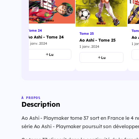
Tome 24
Tom
Tome 25
Ao Ashi - Tome 24
Ao 
Ao Ashi - Tome 25
ome 23
1 janv. 2024
1 ja
1 janv. 2024
Lu
Lu
u
À PROPOS
Description
Ao Ashi - Playmaker tome 37 sort en France le 4
série Ao Ashi - Playmaker poursuit son développe