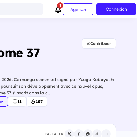
1
Connexion
Agenda
Contribuer
Tome 37
e 2026. Ce manga seinen est signé par Yuugo Kobayashi
r poursuit son développement avec ce nouvel opus,
rs la suite des aventures de ses personnages. Ce tome 37 s'inscrit dans la c…
er
11
157
PARTAGER