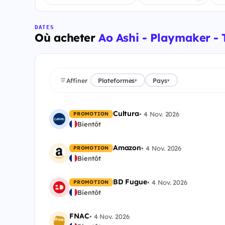
DATES
Où acheter
Ao Ashi - Playmaker -
Affiner
Plateformes
Pays
▾
▾
Cultura
•
4 Nov. 2026
PROMOTION
Bientôt
Amazon
•
4 Nov. 2026
PROMOTION
Bientôt
BD Fugue
•
4 Nov. 2026
PROMOTION
Bientôt
FNAC
•
4 Nov. 2026