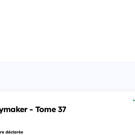
M
aymaker - Tome 37
re déclarée