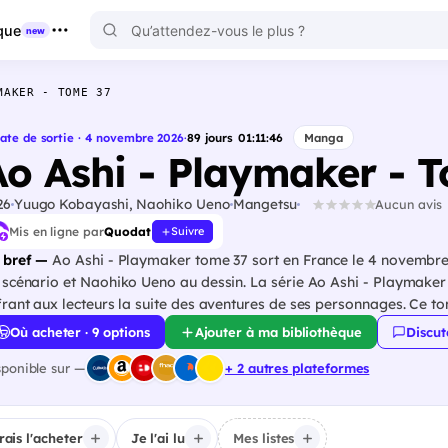
que
new
MAKER - TOME 37
ate de sortie · 4 novembre 2026
·
89
jours
01
:
11
:
45
Manga
Ao Ashi - Playmaker - 
26
Yuugo Kobayashi, Naohiko Ueno
Mangetsu
Aucun avis
Mis en ligne par
Quodat
Suivre
 bref —
Ao Ashi - Playmaker tome 37 sort en France le 4 novembr
 scénario et Naohiko Ueno au dessin. La série Ao Ashi - Playmake
offrant aux lecteu
Où acheter · 9 options
Ajouter à ma bibliothèque
Discut
sponible sur —
+ 2 autres plateformes
irais l'acheter
Je l'ai lu
Mes listes