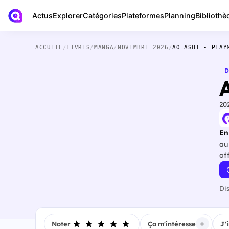
Actus
Bibliothè
Explorer
Catégories
Plateformes
Planning
ACCUEIL
/
LIVRES
/
MANGA
/
NOVEMBRE 2026
/
AO ASHI - PLAY
D
20
En
au
Di
Noter
Ça m'intéresse
J'