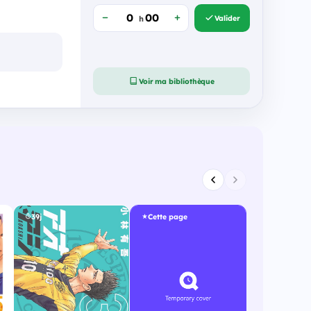
Valider
h
Voir ma bibliothèque
39j
Cette page