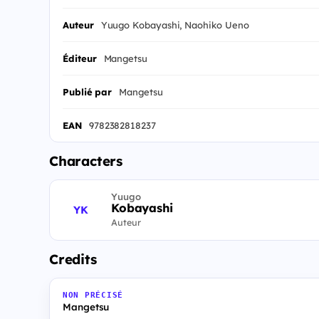
Auteur
Yuugo Kobayashi, Naohiko Ueno
Éditeur
Mangetsu
Publié par
Mangetsu
EAN
9782382818237
Characters
Yuugo
Kobayashi
YK
Auteur
Credits
NON PRÉCISÉ
Mangetsu