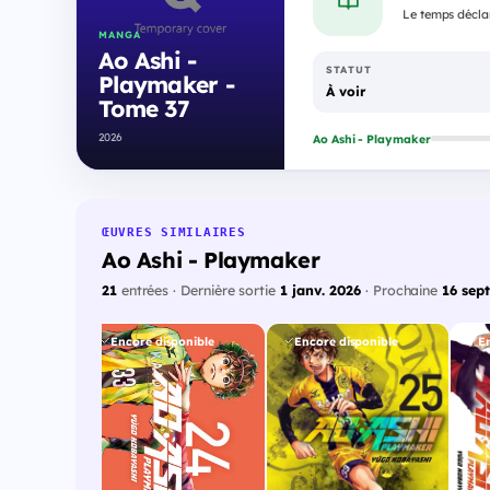
Le temps déclar
MANGA
Ao Ashi -
STATUT
Playmaker -
À voir
Tome 37
2026
Ao Ashi - Playmaker
ŒUVRES SIMILAIRES
Ao Ashi - Playmaker
21
entrées · Dernière sortie
1 janv. 2026
· Prochaine
16 sept
onible
Encore disponible
Encore disponible
E