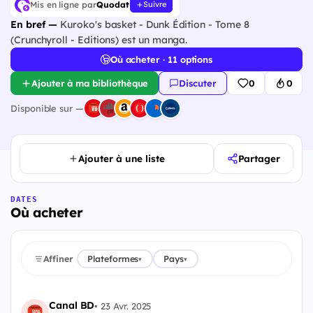
Mis en ligne par
Quodat
Suivre
En bref —
Kuroko's basket - Dunk Édition - Tome 8
(Crunchyroll - Editions) est un manga.
Où acheter · 11 options
Ajouter à ma bibliothèque
Discuter
0
0
Disponible sur —
Ajouter à une liste
Partager
DATES
Où acheter
Affiner
Plateformes
Pays
▾
▾
Canal BD
•
23 Avr. 2025