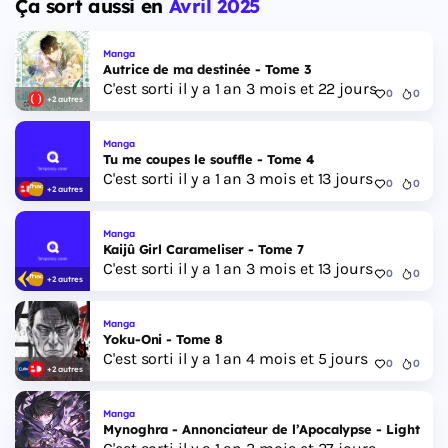
Ça sort aussi en
Avril 2025
Manga
Autrice de ma destinée - Tome 3
C'est sorti il y a 1 an 3 mois et 22 jours
0
0
+2 autres
Manga
Tu me coupes le souffle - Tome 4
C'est sorti il y a 1 an 3 mois et 13 jours
0
0
+2 autres
Manga
Kaijû Girl Carameliser - Tome 7
C'est sorti il y a 1 an 3 mois et 13 jours
0
0
+2 autres
Manga
Yoku-Oni - Tome 8
C'est sorti il y a 1 an 4 mois et 5 jours
0
0
+2 autres
Manga
Mynoghra - Annonciateur de l’Apocalypse - Light Nov