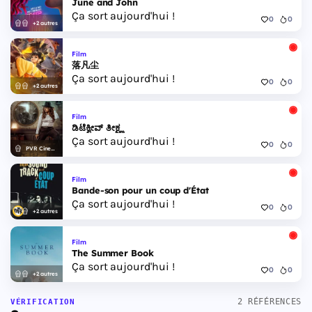
June and John
Ça sort aujourd'hui !
0
0
+2 autres
Film
落凡尘
Ça sort aujourd'hui !
0
0
+2 autres
Film
ಡಿಟೆಕ್ವೀವ್ ತೀಕ್ಷ್ಣ
Ça sort aujourd'hui !
0
0
PVR Cinemas
Film
Bande-son pour un coup d'État
Ça sort aujourd'hui !
0
0
+2 autres
Film
The Summer Book
Ça sort aujourd'hui !
0
0
+2 autres
2 RÉFÉRENCES
VÉRIFICATION