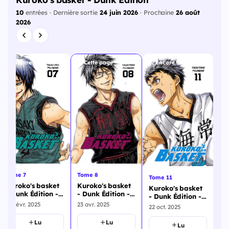
10
entrées · Dernière sortie
24 juin 2026
· Prochaine
26 août
2026
Encore disponible
Cette page
Encore disponible
To
Ku
Tome 7
Tome 8
Tome 11
- 
Kuroko's basket
Kuroko's basket
To
Kuroko's basket
18 
- Dunk Édition -
- Dunk Édition -
- Dunk Édition -
Tome 7
Tome 8
19 févr. 2025
23 avr. 2025
Tome 11
22 oct. 2025
Lu
Lu
Lu