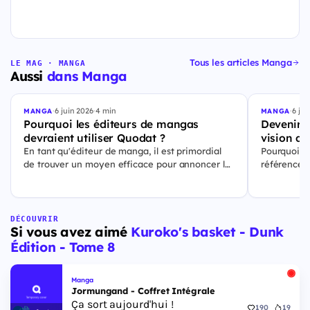
Tous les articles Manga
LE MAG · MANGA
Aussi
dans Manga
·
6 juin 2026
·
4 min
·
6 jui
MANGA
MANGA
Pourquoi les éditeurs de mangas
Devenir l
devraient utiliser Quodat ?
vision de
En tant qu'éditeur de manga, il est primordial
Pourquoi Q
de trouver un moyen efficace pour annoncer les
référence p
sorties de vos prochains titres. Quodat est la
culturelles.
solution qu'il vous faut pour atteindre un public
DÉCOUVRIR
Si vous avez aimé
Kuroko's basket - Dunk
Édition - Tome 8
Manga
Jormungand - Coffret Intégrale
Ça sort aujourd'hui !
190
19