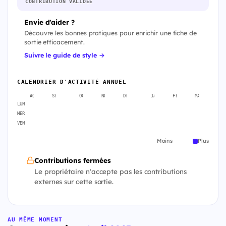
CONTRIBUTION VALIDÉE
Envie d'aider ?
Découvre les bonnes pratiques pour enrichir une fiche de
sortie efficacement.
Suivre le guide de style →
CALENDRIER D'ACTIVITÉ ANNUEL
AOÛT
SEPT.
OCT.
NOV.
DÉC.
JANV.
FÉVR.
MARS
A
LUN
MER
VEN
Moins
Plus
Contributions fermées
Le propriétaire n'accepte pas les contributions
externes sur cette sortie.
AU MÊME MOMENT