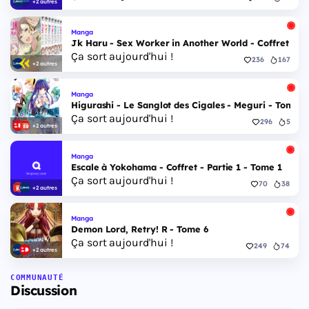
+2 autres
Manga
Jk Haru - Sex Worker in Another World - Coffret Int
Ça sort aujourd'hui !
236
167
+2 autres
Manga
Higurashi - Le Sanglot des Cigales - Meguri - Tome 5
Ça sort aujourd'hui !
296
5
+2 autres
Manga
Escale à Yokohama - Coffret - Partie 1 - Tome 1
Ça sort aujourd'hui !
70
38
+2 autres
Manga
Demon Lord, Retry! R - Tome 6
Ça sort aujourd'hui !
249
74
+2 autres
COMMUNAUTÉ
Discussion