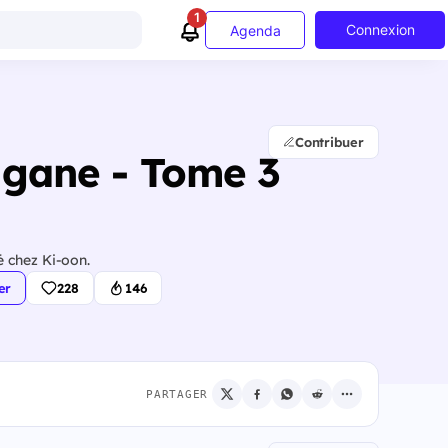
1
Connexion
Agenda
Contribuer
ugane - Tome 3
 chez Ki-oon.
er
228
146
PARTAGER