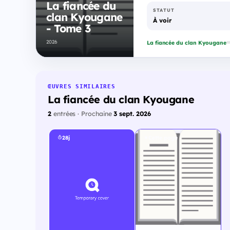
La fiancée du
STATUT
clan Kyougane
À voir
- Tome 3
2026
La fiancée du clan Kyougane
ŒUVRES SIMILAIRES
La fiancée du clan Kyougane
2
entrées · Prochaine
3 sept. 2026
28j
Cette page