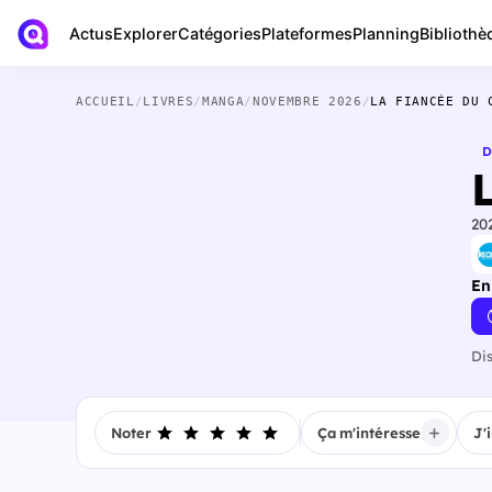
Actus
Bibliothè
Explorer
Catégories
Plateformes
Planning
ACCUEIL
/
LIVRES
/
MANGA
/
NOVEMBRE 2026
/
LA FIANCÉE DU 
D
20
En
Di
Noter
Ça m'intéresse
J'