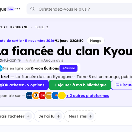
que
new
CLAN KYOUGANE - TOME 3
ate de sortie · 5 novembre 2026
·
91
jours
02
:
26
:
50
Manga
La fiancée du clan Kyo
26
Ki-oon
fr
Aucun avis
Mis en ligne par
Ki-oon Éditions
Suivre
 bref —
La fiancée du clan Kyougane - Tome 3 est un manga, publié
Où acheter · 9 options
Ajouter à ma bibliothèque
Discut
sponible sur —
+ 2 autres plateformes
irais l'acheter
Je l'ai lu
Mes listes