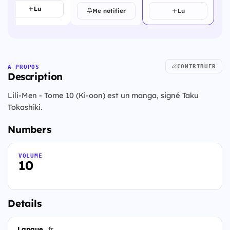
Lu
Me notifier
Lu
CONTRIBUER
À PROPOS
Description
Lili-Men - Tome 10 (Ki-oon) est un manga, signé Taku
Tokashiki.
Numbers
VOLUME
10
Details
Langue
fr