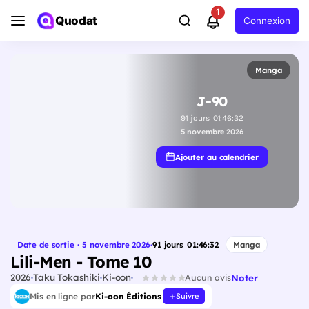
1
Quodat
Connexion
Manga
J-90
91
jours
01
:
46
:
31
5 novembre 2026
Ajouter au calendrier
Date de sortie · 5 novembre 2026
·
91
jours
01
:
46
:
31
Manga
Lili-Men - Tome 10
2026
Taku Tokashiki
Ki-oon
Noter
Aucun avis
Mis en ligne par
Ki-oon Éditions
Suivre