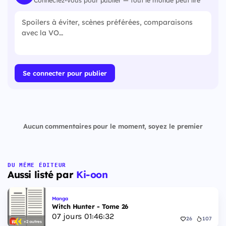
Connectez-vous pour publier — tout le monde peut lire
Se connecter pour publier
Aucun commentaires pour le moment, soyez le premier
DU MÊME ÉDITEUR
Aussi listé par
Ki-oon
Manga
Witch Hunter - Tome 26
07
jours
01
:
46
:
31
26
107
+2 autres