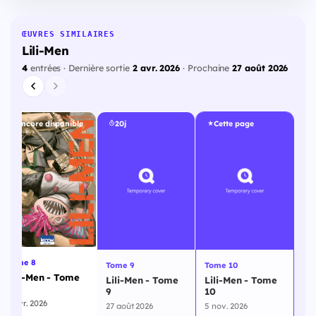
ŒUVRES SIMILAIRES
Lili-Men
4
entrées · Dernière sortie
2 avr. 2026
· Prochaine
27 août 2026
Encore disponible
20j
Cette page
Tome 8
Tome 9
Tome 10
Lili-Men - Tome
Lili-Men - Tome
Lili-Men - Tome
8
9
10
2 avr. 2026
27 août 2026
5 nov. 2026