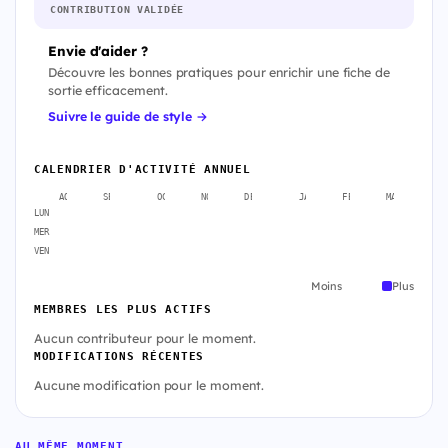
CONTRIBUTION VALIDÉE
Envie d'aider ?
Découvre les bonnes pratiques pour enrichir une fiche de
sortie efficacement.
Suivre le guide de style →
CALENDRIER D'ACTIVITÉ ANNUEL
AOÛT
SEPT.
OCT.
NOV.
DÉC.
JANV.
FÉVR.
MARS
A
LUN
MER
VEN
Moins
Plus
MEMBRES LES PLUS ACTIFS
Aucun contributeur pour le moment.
MODIFICATIONS RÉCENTES
Aucune modification pour le moment.
AU MÊME MOMENT