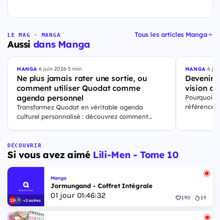
Tous les articles Manga
LE MAG · MANGA
Aussi
dans Manga
·
6 juin 2026
·
5 min
·
6 jui
MANGA
MANGA
Ne plus jamais rater une sortie, ou
Devenir l
comment utiliser Quodat comme
vision de
agenda personnel
Pourquoi Q
référence p
Transformez Quodat en véritable agenda
culturelles.
culturel personnalisé : découvrez comment
ajouter vos sorties, suivre ce qui vous passionne
et rester à jour en un coup d’œil.
DÉCOUVRIR
Si vous avez aimé
Lili-Men - Tome 10
Manga
Jormungand - Coffret Intégrale
01
jour
01
:
46
:
31
190
19
+2 autres