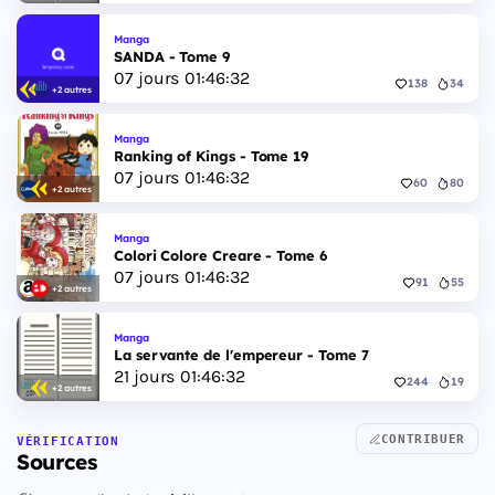
Manga
SANDA - Tome 9
07
jours
01
:
46
:
31
138
34
+2 autres
Manga
Ranking of Kings - Tome 19
07
jours
01
:
46
:
31
60
80
+2 autres
Manga
Colori Colore Creare - Tome 6
07
jours
01
:
46
:
31
91
55
+2 autres
Manga
La servante de l'empereur - Tome 7
21
jours
01
:
46
:
31
244
19
+2 autres
CONTRIBUER
VÉRIFICATION
Sources