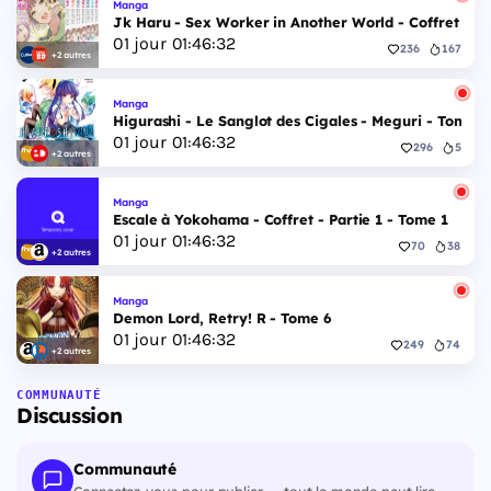
Manga
Jk Haru - Sex Worker in Another World - Coffret Int
01
jour
01
:
46
:
31
236
167
+2 autres
Manga
Higurashi - Le Sanglot des Cigales - Meguri - Tome 5
01
jour
01
:
46
:
31
296
5
+2 autres
Manga
Escale à Yokohama - Coffret - Partie 1 - Tome 1
01
jour
01
:
46
:
31
70
38
+2 autres
Manga
Demon Lord, Retry! R - Tome 6
01
jour
01
:
46
:
31
249
74
+2 autres
COMMUNAUTÉ
Discussion
Communauté