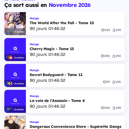
Ça sort aussi en
Novembre 2026
Manga
The World After the Fall - Tome 10
90
jours
01
:
46
:
31
130
199
+2 autres
Manga
Cherry Magic - Tome 13
90
jours
01
:
46
:
31
290
194
+2 autres
Manga
Secret Bodyguard - Tome 12
90
jours
01
:
46
:
31
59
190
+2 autres
Manga
La voie de l'Assassin - Tome 4
90
jours
01
:
46
:
31
240
189
+2 autres
Manga
Dangerous Convenience Store - Supérette Dangereus