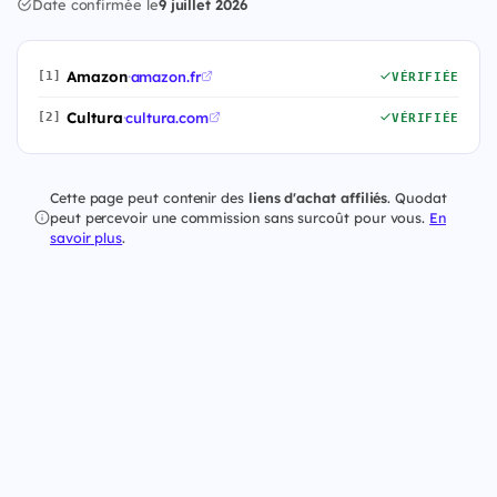
Date confirmée le
9 juillet 2026
Amazon
·
amazon.fr
[1]
VÉRIFIÉE
Cultura
·
cultura.com
[2]
VÉRIFIÉE
Cette page peut contenir des
liens d'achat affiliés
. Quodat
peut percevoir une commission sans surcoût pour vous.
En
savoir plus
.