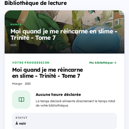
Bibliothèque de lecture
MANGA
Moi quand je me réincarne en slime -
Trinité - Tome 7
2025
VOTRE PROGRESSION
Ma bibliothèque
Moi quand je me réincarne
en slime - Trinité - Tome 7
Manga
2025
Aucune heure déclarée
Le temps déclaré alimente directement le temps total
de votre bibliothèque.
STATUT
À voir