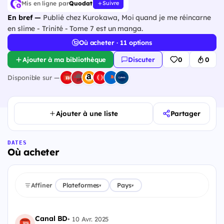
Mis en ligne par
Quodat
Suivre
En bref —
Publié chez Kurokawa, Moi quand je me réincarne
en slime - Trinité - Tome 7 est un manga.
Où acheter · 11 options
Ajouter à ma bibliothèque
Discuter
0
0
Disponible sur —
Ajouter à une liste
Partager
DATES
Où acheter
Affiner
Plateformes
Pays
▾
▾
Canal BD
•
10 Avr. 2025