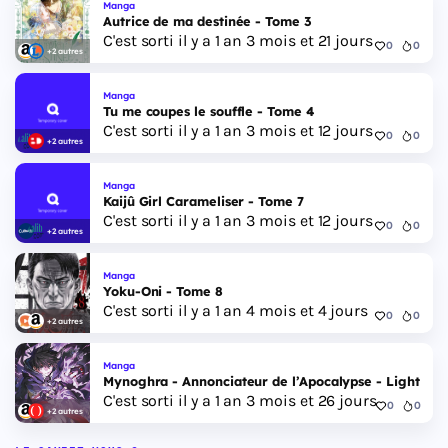
Manga
Autrice de ma destinée - Tome 3
C'est sorti il y a 1 an 3 mois et 21 jours
0
0
+2 autres
Manga
Tu me coupes le souffle - Tome 4
C'est sorti il y a 1 an 3 mois et 12 jours
0
0
+2 autres
Manga
Kaijû Girl Carameliser - Tome 7
C'est sorti il y a 1 an 3 mois et 12 jours
0
0
+2 autres
Manga
Yoku-Oni - Tome 8
C'est sorti il y a 1 an 4 mois et 4 jours
0
0
+2 autres
Manga
Mynoghra - Annonciateur de l’Apocalypse - Light Nov
C'est sorti il y a 1 an 3 mois et 26 jours
0
0
+2 autres