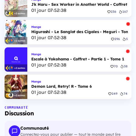
Jk Haru - Sex Worker in Another World - Coffret Int
01
jour
07
:
52
:
37
236
167
+2 autres
Manga
Higurashi - Le Sanglot des Cigales - Meguri - Tome 5
01
jour
07
:
52
:
37
296
5
+2 autres
Manga
Escale à Yokohama - Coffret - Partie 1 - Tome 1
01
jour
07
:
52
:
37
70
38
+2 autres
Manga
Demon Lord, Retry! R - Tome 6
01
jour
07
:
52
:
37
249
74
+2 autres
COMMUNAUTÉ
Discussion
Communauté
Connectez-vous pour publier — tout le monde peut lire