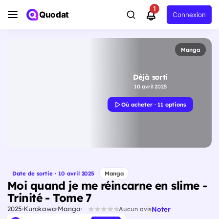
1
Quodat
Connexion
Manga
Déjà sorti
10 avril 2025
Où acheter · 11 options
Date de sortie · 10 avril 2025
Manga
Moi quand je me réincarne en slime -
Trinité - Tome 7
2025
Kurokawa
Manga
Noter
Aucun avis