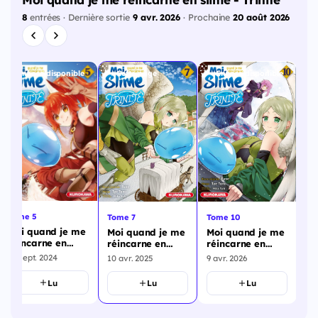
8
entrées · Dernière sortie
9 avr. 2026
· Prochaine
20 août 2026
Encore disponible
Cette page
Encore disponible
To
Tome 5
Tome 10
Tome 7
Mo
Moi quand je me
Moi quand je me
Moi quand je me
ré
réincarne en
réincarne en
réincarne en
sl
20
slime - Trinité -
slime - Trinité -
slime - Trinité -
To
12 sept. 2024
9 avr. 2026
10 avr. 2025
Tome 5
Tome 10
Tome 7
Lu
Lu
Lu