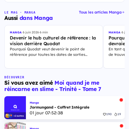
Tous les articles Manga
LE MAG · MANGA
Aussi
dans Manga
·
6 juin 2026
·
6 min
·
6 jui
MANGA
MANGA
Devenir le hub culturel de référence : la
Pourquoi
vision derrière Quodat
devraient
Pourquoi Quodat veut devenir le point de
En tant qu'
référence pour toutes les dates de sorties
de trouver
culturelles.
sorties de 
solution qu
DÉCOUVRIR
Si vous avez aimé
Moi quand je me
réincarne en slime - Trinité - Tome 7
Manga
Jormungand - Coffret Intégrale
01
jour
07
:
52
:
37
190
19
+2 autres
Manga