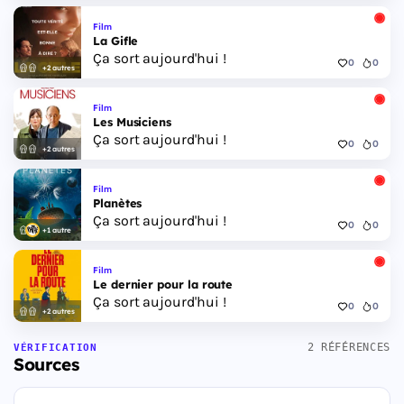
Film
La Gifle
Ça sort aujourd'hui !
0
0
+2 autres
Film
Les Musiciens
Ça sort aujourd'hui !
0
0
+2 autres
Film
Planètes
Ça sort aujourd'hui !
0
0
+1 autre
Film
Le dernier pour la route
Ça sort aujourd'hui !
0
0
+2 autres
2 RÉFÉRENCES
VÉRIFICATION
Sources