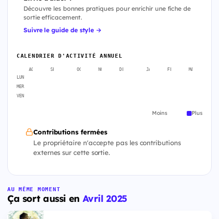
Découvre les bonnes pratiques pour enrichir une fiche de
sortie efficacement.
Suivre le guide de style →
CALENDRIER D'ACTIVITÉ ANNUEL
AOÛT
SEPT.
OCT.
NOV.
DÉC.
JANV.
FÉVR.
MARS
A
LUN
MER
VEN
Moins
Plus
Contributions fermées
Le propriétaire n'accepte pas les contributions
externes sur cette sortie.
AU MÊME MOMENT
Ça sort aussi en
Avril 2025