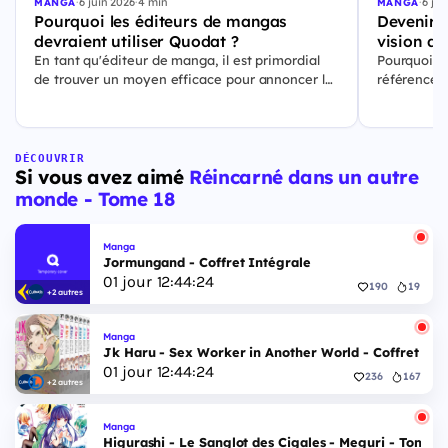
·
6 juin 2026
·
4 min
·
6 jui
MANGA
MANGA
Pourquoi les éditeurs de mangas
Devenir l
devraient utiliser Quodat ?
vision de
En tant qu'éditeur de manga, il est primordial
Pourquoi Q
de trouver un moyen efficace pour annoncer les
référence p
sorties de vos prochains titres. Quodat est la
culturelles.
solution qu'il vous faut pour atteindre un public
DÉCOUVRIR
Si vous avez aimé
Réincarné dans un autre
monde - Tome 18
Manga
Jormungand - Coffret Intégrale
01
jour
12
:
44
:
23
190
19
+2 autres
Manga
Jk Haru - Sex Worker in Another World - Coffret Int
01
jour
12
:
44
:
23
236
167
+2 autres
Manga
Higurashi - Le Sanglot des Cigales - Meguri - Tome 5