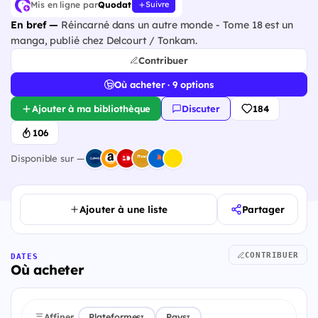
Mis en ligne par
Quodat
Suivre
En bref —
Réincarné dans un autre monde - Tome 18 est un
manga, publié chez Delcourt / Tonkam.
Contribuer
Où acheter · 9 options
Ajouter à ma bibliothèque
Discuter
184
106
Disponible sur —
Ajouter à une liste
Partager
CONTRIBUER
DATES
Où acheter
Affiner
Plateformes
Pays
▾
▾