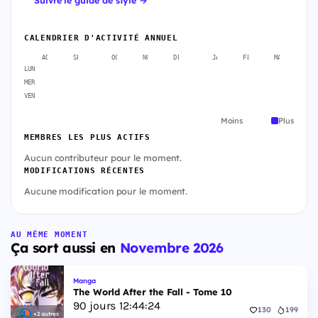
CALENDRIER D'ACTIVITÉ ANNUEL
AOÛT
SEPT.
OCT.
NOV.
DÉC.
JANV.
FÉVR.
MARS
A
LUN
MER
VEN
Moins
Plus
MEMBRES LES PLUS ACTIFS
Aucun contributeur pour le moment.
MODIFICATIONS RÉCENTES
Aucune modification pour le moment.
AU MÊME MOMENT
Ça sort aussi en
Novembre 2026
Manga
The World After the Fall - Tome 10
90
jours
12
:
44
:
23
130
199
+2 autres