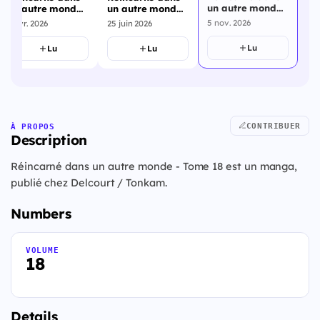
un autre monde
un autre monde
un autre monde
- Tome 18
- Tome 17
- Tome 16
5 nov. 2026
25 juin 2026
2 avr. 2026
Lu
Lu
Lu
CONTRIBUER
À PROPOS
Description
Réincarné dans un autre monde - Tome 18 est un manga,
publié chez Delcourt / Tonkam.
Numbers
VOLUME
18
Details