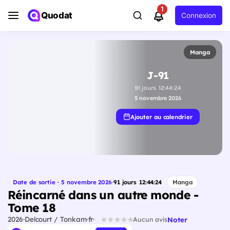
1
Quodat
Connexion
Manga
J-91
91
jours
12
:
44
:
23
5 novembre 2026
Ajouter au calendrier
Date de sortie · 5 novembre 2026
·
91
jours
12
:
44
:
23
Manga
Réincarné dans un autre monde -
Tome 18
2026
Delcourt / Tonkam
fr
Noter
Aucun avis