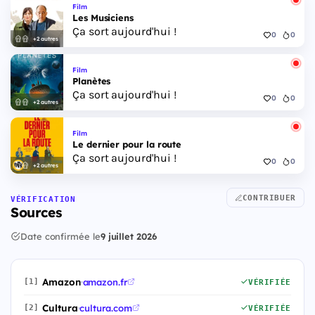
Film
Les Musiciens
Ça sort aujourd'hui !
0
0
+2 autres
Film
Planètes
Ça sort aujourd'hui !
0
0
+2 autres
Film
Le dernier pour la route
Ça sort aujourd'hui !
0
0
+2 autres
CONTRIBUER
VÉRIFICATION
Sources
Date confirmée le
9 juillet 2026
Amazon
·
amazon.fr
[1]
VÉRIFIÉE
Cultura
·
cultura.com
[2]
VÉRIFIÉE