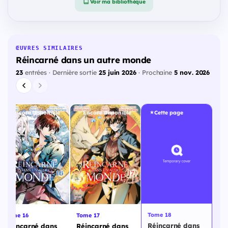
Voir ma bibliothèque
ŒUVRES SIMILAIRES
Réincarné dans un autre monde
23
entrées · Dernière sortie
25 juin 2026
· Prochaine
5 nov. 2026
Encore disponible
Encore disponible
Cette page
Tome 18
Tome 17
Tome 16
Réincarné dans
Réincarné dans
Réincarné dans