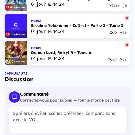
01
jour
12
:
44
:
23
296
5
+2 autres
Manga
Escale à Yokohama - Coffret - Partie 1 - Tome 1
01
jour
12
:
44
:
23
70
38
+2 autres
Manga
Demon Lord, Retry! R - Tome 6
01
jour
12
:
44
:
23
249
74
+2 autres
COMMUNAUTÉ
Discussion
Communauté
Connectez-vous pour publier — tout le monde peut lire