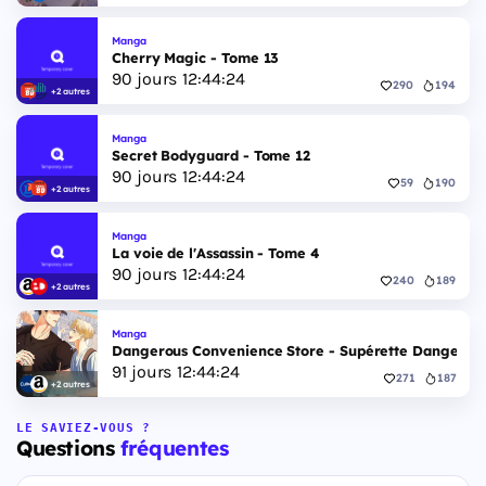
Manga
Cherry Magic - Tome 13
90
jours
12
:
44
:
23
290
194
+2 autres
Manga
Secret Bodyguard - Tome 12
90
jours
12
:
44
:
23
59
190
+2 autres
Manga
La voie de l'Assassin - Tome 4
90
jours
12
:
44
:
23
240
189
+2 autres
Manga
Dangerous Convenience Store - Supérette Dangereus
91
jours
12
:
44
:
23
271
187
+2 autres
LE SAVIEZ-VOUS ?
Questions
fréquentes