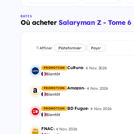
DATES
Où acheter
Salaryman Z - Tome 6
Affiner
Plateformes
Pays
▾
▾
Cultura
•
4 Nov. 2026
PROMOTION
Bientôt
Amazon
•
4 Nov. 2026
PROMOTION
Bientôt
BD Fugue
•
4 Nov. 2026
PROMOTION
Bientôt
FNAC
•
4 Nov. 2026