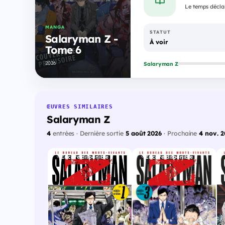
Le temps déclar
MANGA
STATUT
Salaryman Z -
À voir
Tome 6
2026
Salaryman Z
ŒUVRES SIMILAIRES
Salaryman Z
4
entrées · Dernière sortie
5 août 2026
· Prochaine
4 nov. 
Encore disponible
Encore disponible