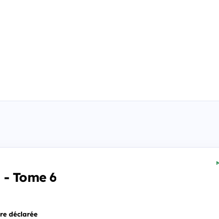
M
 - Tome 6
re déclarée