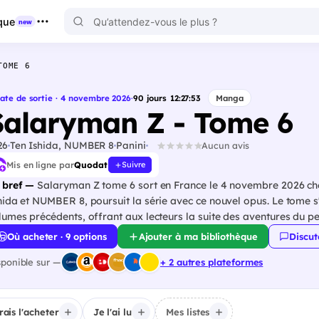
que
new
TOME 6
ate de sortie · 4 novembre 2026
·
90
jours
12
:
27
:
52
Manga
Salaryman Z - Tome 6
26
Ten Ishida, NUMBER 8
Panini
Aucun avis
Mis en ligne par
Quodat
Suivre
 bref —
Salaryman Z tome 6 sort en France le 4 novembre 2026 che
hida et NUMBER 8, poursuit la série avec ce nouvel opus. Le tome s'i
lumes précédents, offrant aux lecteurs la suite des aventures du p
Où acheter · 9 options
Ajouter à ma bibliothèque
Discut
sponible sur —
+ 2 autres plateformes
irais l'acheter
Je l'ai lu
Mes listes