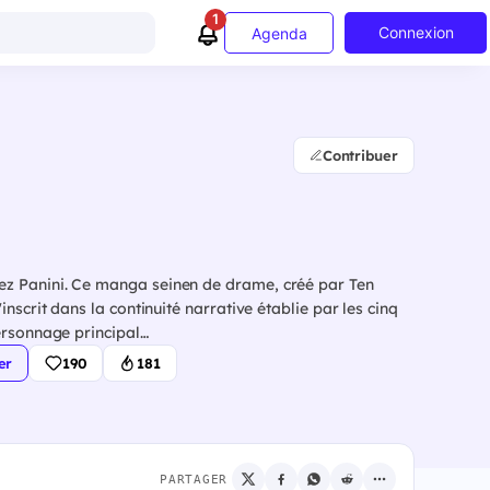
1
Connexion
Agenda
Contribuer
z Panini. Ce manga seinen de drame, créé par Ten
nscrit dans la continuité narrative établie par les cinq
ersonnage principal…
er
190
181
PARTAGER