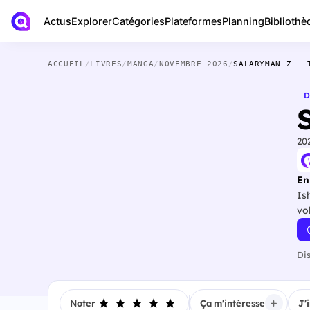
Actus
Bibliothè
Explorer
Catégories
Plateformes
Planning
ACCUEIL
/
LIVRES
/
MANGA
/
NOVEMBRE 2026
/
SALARYMAN Z - 
D
20
En
Is
vo
Di
Noter
Ça m'intéresse
J'