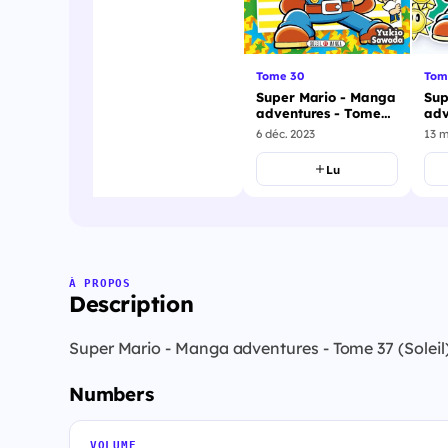
Tome 30
Tom
o - Manga
Super Mario - Manga
Sup
 - Tome
adventures - Tome
adv
30
31
6 déc. 2023
13 
u
Lu
À PROPOS
Description
Super Mario - Manga adventures - Tome 37 (Soleil
Numbers
VOLUME