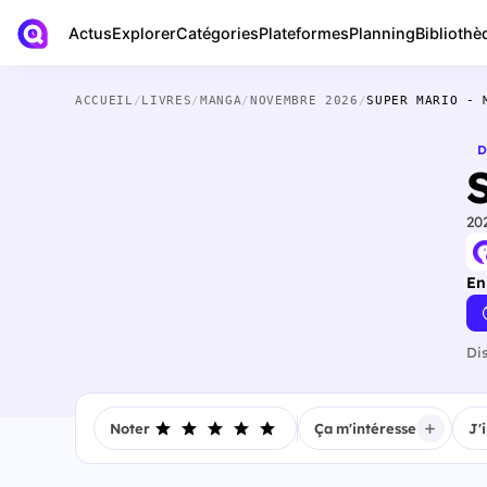
Actus
Bibliothè
Explorer
Catégories
Plateformes
Planning
ACCUEIL
/
LIVRES
/
MANGA
/
NOVEMBRE 2026
/
SUPER MARIO - 
D
20
En
Di
Noter
Ça m'intéresse
J'