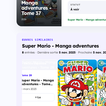
Manga
STATUT
adventures -
À voir
Tome 37
2026
Super Mario - Manga adventu
ŒUVRES SIMILAIRES
Super Mario - Manga adventures
8
entrées · Dernière sortie
5 nov. 2025
· Prochaine
5 nov. 2
onible
Encore disponible
Encore disponible
E
Tome 28
Super Mario - Manga
adventures - Tome
28
8 mars 2023
Lu