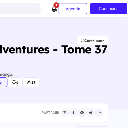
1
Connexion
Agenda
Contribuer
ventures - Tome 37
 manga.
er
6
27
PARTAGER