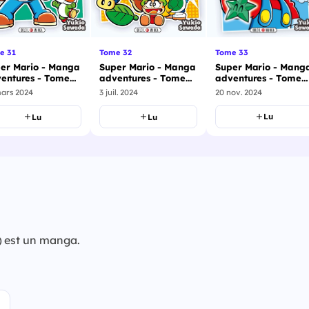
Tome 33
e 31
Tome 32
Super Mario - Mang
er Mario - Manga
Super Mario - Manga
adventures - Tome
entures - Tome
adventures - Tome
33
32
20 nov. 2024
mars 2024
3 juil. 2024
Lu
Lu
Lu
) est un manga.