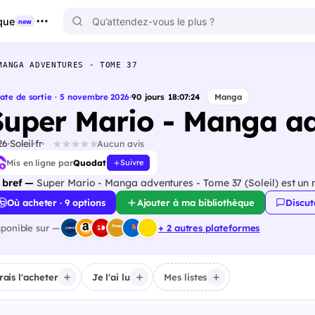
que
new
MANGA ADVENTURES - TOME 37
ate de sortie · 5 novembre 2026
·
90
jours
18
:
07
:
23
Manga
Super Mario - Manga ad
26
Soleil
fr
Aucun avis
Mis en ligne par
Quodat
Suivre
 bref —
Super Mario - Manga adventures - Tome 37 (Soleil) est un
Où acheter · 9 options
Ajouter à ma bibliothèque
Discut
sponible sur —
+ 2 autres plateformes
irais l'acheter
Je l'ai lu
Mes listes