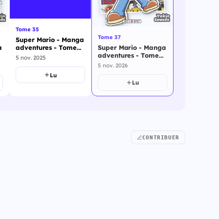
Tome 35
Tome 37
Super Mario - Manga
Super Mario - Manga
a
adventures - Tome
adventures - Tome
35
5 nov. 2025
37
5 nov. 2026
Lu
Lu
CONTRIBUER