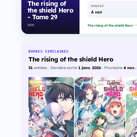
The rising of
STATUT
the shield Hero
À voir
- Tome 29
2026
The rising of the shield Hero
ŒUVRES SIMILAIRES
The rising of the shield Hero
31
entrées · Dernière sortie
1 janv. 2026
· Prochaine
4 nov.
onible
Encore disponible
Encore disponible
E