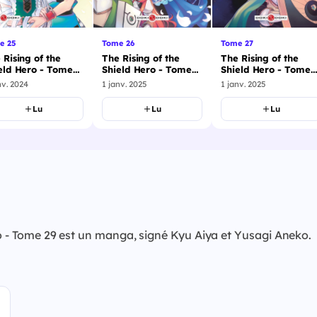
e 25
Tome 26
Tome 27
 Rising of the
The Rising of the
The Rising of the
eld Hero - Tome
Shield Hero - Tome
Shield Hero - Tome
26
27
nv. 2024
1 janv. 2025
1 janv. 2025
Lu
Lu
Lu
ero - Tome 29 est un manga, signé Kyu Aiya et Yusagi Aneko.