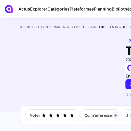
Actus
Bibliothè
Explorer
Catégories
Plateformes
Planning
ACCUEIL
/
LIVRES
/
MANGA
/
NOVEMBRE 2026
/
THE RISING OF 
D
20
En
Di
Noter
Ça m'intéresse
J'