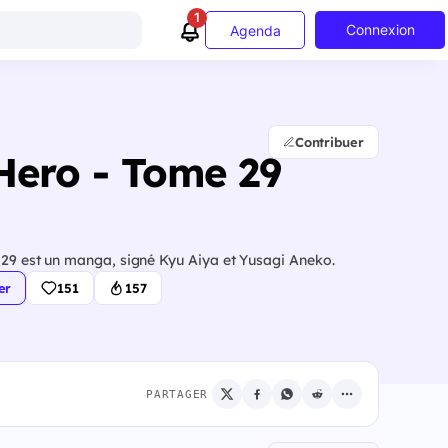
1
Connexion
Agenda
Contribuer
 Hero - Tome 29
e 29 est un manga, signé Kyu Aiya et Yusagi Aneko.
er
151
157
PARTAGER