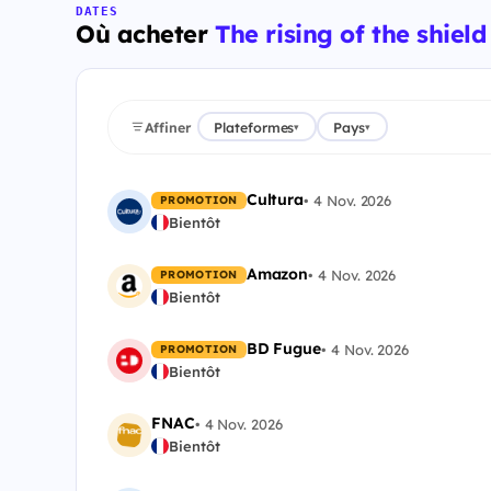
DATES
Où acheter
The rising of the shiel
Affiner
Plateformes
Pays
▾
▾
Cultura
•
4 Nov. 2026
PROMOTION
Bientôt
Amazon
•
4 Nov. 2026
PROMOTION
Bientôt
BD Fugue
•
4 Nov. 2026
PROMOTION
Bientôt
FNAC
•
4 Nov. 2026
Bientôt