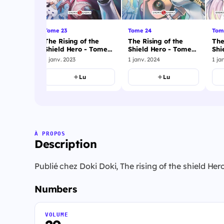
Tom
Tome 23
Tome 24
The
f the
The Rising of the
The Rising of the
Shi
 - Tome
Shield Hero - Tome
Shield Hero - Tome
25
23
24
1 ja
1 janv. 2023
1 janv. 2024
u
Lu
Lu
À PROPOS
Description
Publié chez Doki Doki, The rising of the shield H
Numbers
VOLUME