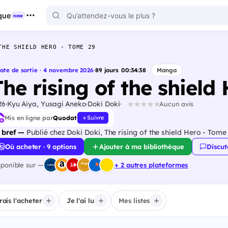
que
new
THE SHIELD HERO - TOME 29
ate de sortie · 4 novembre 2026
·
89
jours
00
:
34
:
37
Manga
The rising of the shield
26
Kyu Aiya, Yusagi Aneko
Doki Doki
Aucun avis
Mis en ligne par
Quodat
Suivre
 bref —
Publié chez Doki Doki, The rising of the shield Hero - Tom
Où acheter · 9 options
Ajouter à ma bibliothèque
Discut
sponible sur —
+ 2 autres plateformes
irais l'acheter
Je l'ai lu
Mes listes