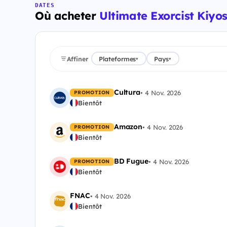
DATES
Où acheter
Ultimate Exorcist Kiyo
Affiner
Plateformes
Pays
▾
▾
Cultura
•
4 Nov. 2026
PROMOTION
Bientôt
Amazon
•
4 Nov. 2026
PROMOTION
Bientôt
BD Fugue
•
4 Nov. 2026
PROMOTION
Bientôt
FNAC
•
4 Nov. 2026
Bientôt