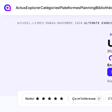
Actus
Bibliothè
Explorer
Catégories
Plateformes
Planning
ACCUEIL
/
LIVRES
/
MANGA
/
NOVEMBRE 2026
/
ULTIMATE EXORC
D
20
En
Di
Noter
Ça m'intéresse
J'