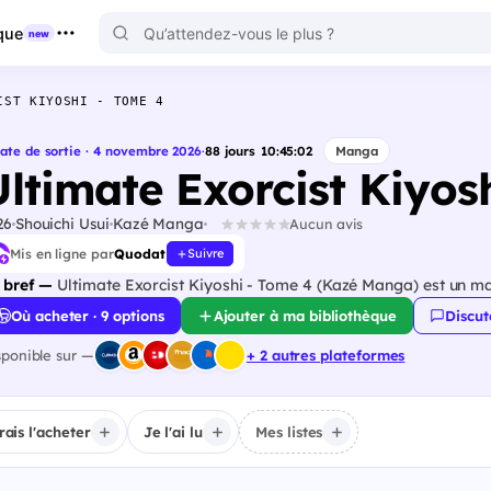
que
new
IST KIYOSHI - TOME 4
ate de sortie · 4 novembre 2026
·
88
jours
10
:
45
:
01
Manga
Ultimate Exorcist Kiyos
26
Shouichi Usui
Kazé Manga
Aucun avis
Mis en ligne par
Quodat
Suivre
 bref —
Ultimate Exorcist Kiyoshi - Tome 4 (Kazé Manga) est un ma
Où acheter · 9 options
Ajouter à ma bibliothèque
Discut
sponible sur —
+ 2 autres plateformes
irais l'acheter
Je l'ai lu
Mes listes