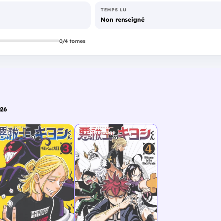
TEMPS LU
Non renseigné
0/4 tomes
026
25j
Cette page