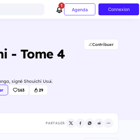
1
Connexion
Agenda
Contribuer
hi - Tome 4
nga, signé Shouichi Usui.
er
163
29
PARTAGER