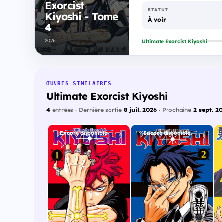
Exorcist
STATUT
Kiyoshi - Tome
À voir
4
2026
Ultimate Exorcist Kiyoshi
ŒUVRES SIMILAIRES
Ultimate Exorcist Kiyoshi
4
entrées · Dernière sortie
8 juil. 2026
· Prochaine
2 sept. 2
Encore disponible
Encore disponible